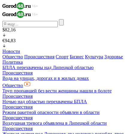
$82,16
€94,83
Новости
Общество
Происшествия
Спорт
Бизнес
Культура
Здоровье
Политика
БПЛА перехвачены над Липецкой областью
Происшествия
Вода на улицах, дорогах и в жилых домах
Общество
Труп пропавшей без вести женщины нашли в болоте
Происшествия
Ночью над областью перехвачены БПЛА
Происшествия
Режим ракетной опасности объявлен в области
Происшествия
Воздушная тревога объявлена в Липецкой области
Происшествия
Жесткая авария под Липецком: два человека погибли, трое