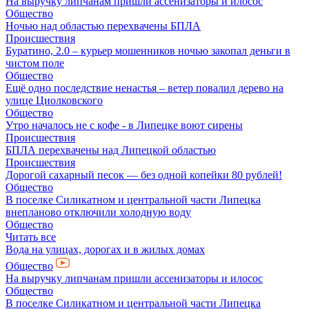
На выручку липчанам пришли ассенизаторы и илосос
Общество
Ночью над областью перехвачены БПЛА
Происшествия
Буратино, 2.0 – курьер мошенников ночью закопал деньги в
чистом поле
Общество
Ещё одно последствие ненастья – ветер повалил дерево на
улице Циолковского
Общество
Утро началось не с кофе - в Липецке воют сирены
Происшествия
БПЛА перехвачены над Липецкой областью
Происшествия
Дорогой сахарный песок — без одной копейки 80 рублей!
Общество
В поселке Силикатном и центральной части Липецка
внепланово отключили холодную воду
Общество
Читать все
Вода на улицах, дорогах и в жилых домах
Общество
На выручку липчанам пришли ассенизаторы и илосос
Общество
В поселке Силикатном и центральной части Липецка