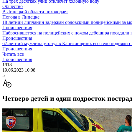
На трех десятках улиц отключат холодную воду
Общество
В Липецкой области похолодает
Погода в Липецке
18-летний липчанин задержан орловскими полицейскими за м
Происшествия
Набросившегося на полицейских с ножом дебошира посадили н
Происшествия
67-летний мужчина утонул в Капитанщино: его тело подняли с
Происшествия
Читать все
Происшествия
1918
19.06.2023 10:08
5
Четверо детей и один подросток постра