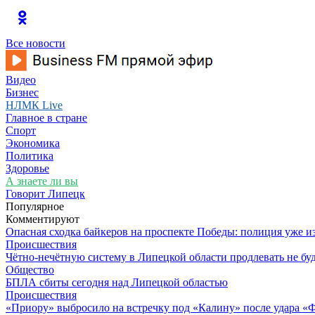
Все новости
Видео
Бизнес
НЛМК Live
Главное в стране
Спорт
Экономика
Политика
Здоровье
А знаете ли вы
Говорит Липецк
Популярное
Комментируют
Опасная сходка байкеров на проспекте Победы: полиция уже и
Происшествия
Чётно-нечётную систему в Липецкой области продлевать не бу
Общество
БПЛА сбиты сегодня над Липецкой областью
Происшествия
«Приору» выбросило на встречку под «Калину» после удара «