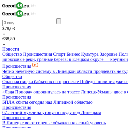
$78,03
€88,89
Новости
Общество
Происшествия
Спорт
Бизнес
Культура
Здоровье
Пол
Бирюзовые реки, грязные берега: в Елецком округе — крупный
Происшествия
Чётно-нечётную систему в Липецкой области продлевать не бу
Общество
Опасная сходка байкеров на проспекте Победы: полиция уже и
Происшествия
«Лада Приора» опрокинулась на трассе Липецк-Усмань: двое в
Происшествия
БПЛА сбиты сегодня над Липецкой областью
Происшествия
67-летний мужчина утонул в пруду под Липецком
Происшествия
В Липецке воют сирены: объявлен красный уровень
Происшествия