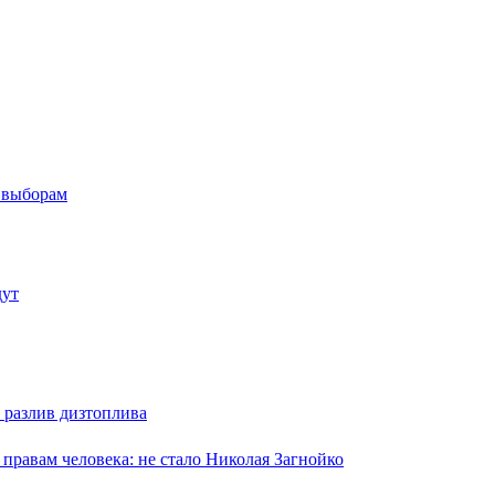
м выборам
дут
 разлив дизтоплива
равам человека: не стало Николая Загнойко