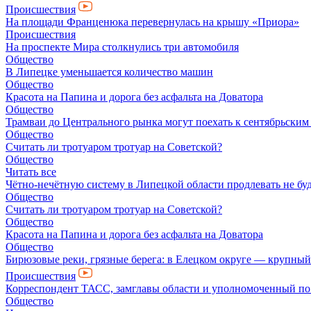
Происшествия
На площади Франценюка перевернулась на крышу «Приора»
Происшествия
На проспекте Мира столкнулись три автомобиля
Общество
В Липецке уменьшается количество машин
Общество
Красота на Папина и дорога без асфальта на Доватора
Общество
Трамваи до Центрального рынка могут поехать к сентябрьски
Общество
Считать ли тротуаром тротуар на Советской?
Общество
Читать все
Чётно-нечётную систему в Липецкой области продлевать не бу
Общество
Считать ли тротуаром тротуар на Советской?
Общество
Красота на Папина и дорога без асфальта на Доватора
Общество
Бирюзовые реки, грязные берега: в Елецком округе — крупный
Происшествия
Корреспондент ТАСС, замглавы области и уполномоченный по п
Общество