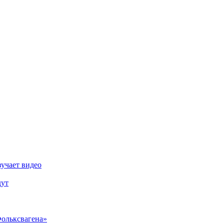
зучает видео
дут
Фольксвагена»