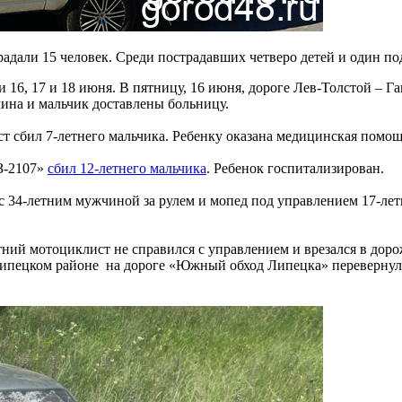
традали 15 человек. Среди пострадавших четверо детей и один по
16, 17 и 18 июня. В пятницу, 16 июня, дороге Лев-Толстой – Г
чина и мальчик доставлены больницу.
т сбил 7-летнего мальчика. Ребенку оказана медицинская помощ
З-2107»
сбил 12-летнего мальчика
. Ребенок госпитализирован.
с 34-летним мужчиной за рулем и мопед под управлением 17-лет
етний мотоциклист не справился с управлением и врезался в д
Липецком районе на дороге «Южный обход Липецка» перевернулс