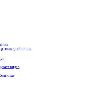
итика
 разлив дизтоплива
дут
зучает видео
 больнице