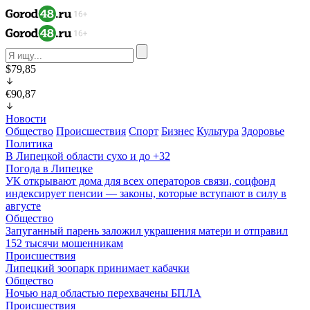
$79,85
€90,87
Новости
Общество
Происшествия
Спорт
Бизнес
Культура
Здоровье
Политика
В Липецкой области сухо и до +32
Погода в Липецке
УК открывают дома для всех операторов связи, соцфонд
индексирует пенсии — законы, которые вступают в силу в
августе
Общество
Запуганный парень заложил украшения матери и отправил
152 тысячи мошенникам
Происшествия
Липецкий зоопарк принимает кабачки
Общество
Ночью над областью перехвачены БПЛА
Происшествия