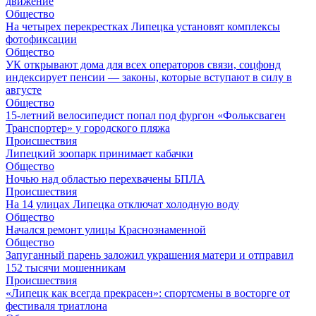
движение
Общество
На четырех перекрестках Липецка установят комплексы
фотофиксации
Общество
УК открывают дома для всех операторов связи, соцфонд
индексирует пенсии — законы, которые вступают в силу в
августе
Общество
15-летний велосипедист попал под фургон «Фольксваген
Транспортер» у городского пляжа
Происшествия
Липецкий зоопарк принимает кабачки
Общество
Ночью над областью перехвачены БПЛА
Происшествия
На 14 улицах Липецка отключат холодную воду
Общество
Начался ремонт улицы Краснознаменной
Общество
Запуганный парень заложил украшения матери и отправил
152 тысячи мошенникам
Происшествия
«Липецк как всегда прекрасен»: спортсмены в восторге от
фестиваля триатлона