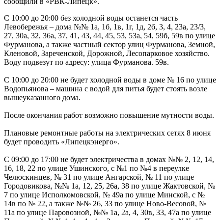
сообщили в «РВК-Липецк».
С 10:00 до 20:00 без холодной воды останется часть
Левобережья – дома №№ 1а, 1б, 1в, 1г, 1д, 2б, 3, 4, 23а, 23/3,
27, 30а, 32, 36а, 37, 41, 43, 44, 45, 53, 53а, 54, 59б, 59в по улице
Фурманова, а также частный сектор улиц Фурманова, Земной,
Кленовой, Зареченской, Дорожной, Лесопарковое хозяйство.
Воду подвезут по адресу: улица Фурманова. 59в.
С 10:00 до 20:00 не будет холодной воды в доме № 16 по улице
Водопьянова – машина с водой для питья будет стоять возле
вышеуказанного дома.
После окончания работ возможно повышение мутности воды.
Плановые ремонтные работы на электрических сетях 8 июня
будет проводить «Липецкэнерго».
С 09:00 до 17:00 не будет электричества в домах №№ 2, 12, 14,
16, 18, 22 по улице Ушинского, с №1 по №4 в переулке
Челюскинцев, № 31 по улице Ангарской, № 11 по улице
Городовикова, №№ 1а, 12, 25, 26а, 38 по улице Жактовской, №
7 по улице Исполкомовской, № 49а по улице Минской, с №
14в по № 22, а также №№ 26, 33 по улице Ново-Весовой, №
11а по улице Паровозной, №№ 1а, 2а, 4, 30в, 33, 47а по улице