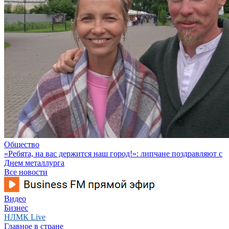
Общество
«Ребята, на вас держится наш город!»: липчане поздравляют с
Днем металлурга
Все новости
Видео
Бизнес
НЛМК Live
Главное в стране