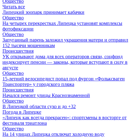
Общество
Читать все
Липецкий зоопарк принимает кабачки
Общество
На четырех перекрестках Липецка установят комплексы
фотофиксации
Общество
Запуганный парень заложил украшения матери и отправил
152 тысячи мошенникам
Происшествия
УК открывают дома для всех операторов связи, соцфонд
индексирует пенсии — законы, которые вступают в силу в
августе
Общество
15-летний велосипедист попал под фургон «Фольксваген
Транспортер» у городского пляжа
Происшествия
Начался ремонт улицы Краснознаменной
Общество
В Липецкой области сухо и до +32
Погода в Липецке
«Липецк как всегда прекрасен»: спортсмены в восторге от
фестиваля триатлона
Общество
На 14 улицах Липецка отключат холодную воду