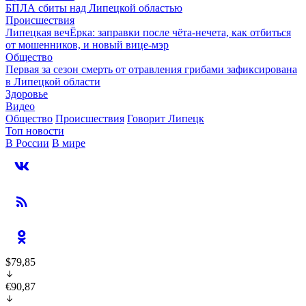
БПЛА сбиты над Липецкой областью
Происшествия
Липецкая вечЁрка: заправки после чёта-нечета, как отбиться
от мошенников, и новый вице-мэр
Общество
Первая за сезон смерть от отравления грибами зафиксирована
в Липецкой области
Здоровье
Видео
Общество
Происшествия
Говорит Липецк
Топ новости
В России
В мире
$79,85
€90,87