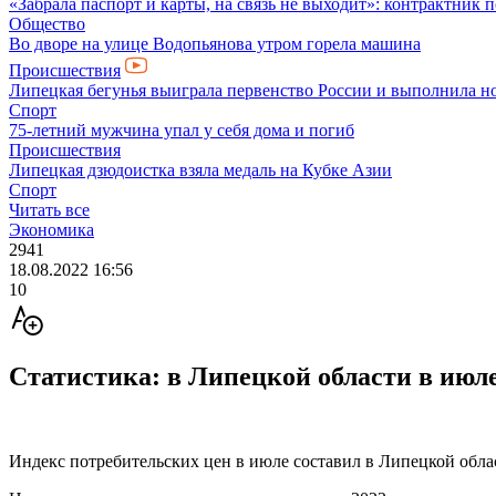
«Забрала паспорт и карты, на связь не выходит»: контрактник 
Общество
Во дворе на улице Водопьянова утром горела машина
Происшествия
Липецкая бегунья выиграла первенство России и выполнила но
Спорт
75-летний мужчина упал у себя дома и погиб
Происшествия
Липецкая дзюдоистка взяла медаль на Кубке Азии
Спорт
Читать все
Экономика
2941
18.08.2022 16:56
10
Статистика: в Липецкой области в июл
Индекс потребительских цен в июле составил в Липецкой облас