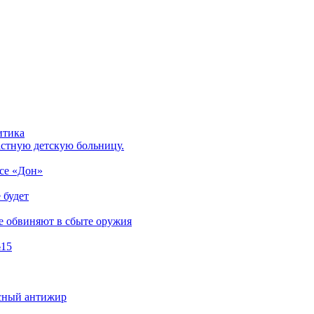
итика
астную детскую больницу.
ссе «Дон»
 будет
е обвиняют в сбыте оружия
№15
асный антижир