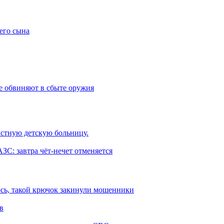
его сына
е обвиняют в сбыте оружия
астную детскую больницу.
ЗС: завтра чёт-нечет отменяется
ось, такой крючок закинули мошенники
в