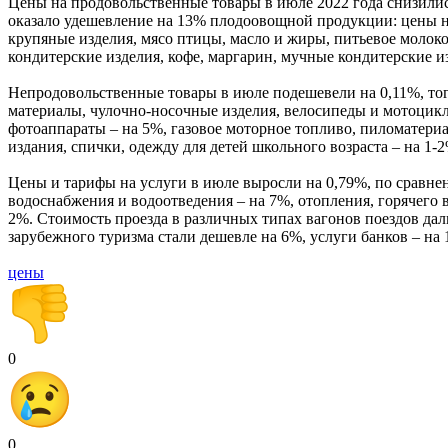
Цены на продовольственные товары в июле 2022 года снизились
оказало удешевление на 13% плодоовощной продукции: цены на
крупяные изделия, мясо птицы, масло и жиры, питьевое молоко
кондитерские изделия, кофе, маргарин, мучные кондитерские и
Непродовольственные товары в июле подешевели на 0,11%, тогд
материалы, чулочно-носочные изделия, велосипеды и мотоцикл
фотоаппараты – на 5%, газовое моторное топливо, пиломатер
издания, спички, одежду для детей школьного возраста – на 1-2
Цены и тарифы на услуги в июле выросли на 0,79%, по сравнен
водоснабжения и водоотведения – на 7%, отопления, горячего
2%. Стоимость проезда в различных типах вагонов поездов даль
зарубежного туризма стали дешевле на 6%, услуги банков – на
цены
0
0