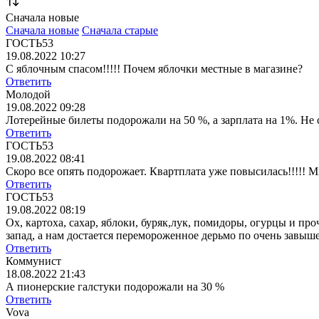
Сначала новые
Сначала новые
Сначала старые
ГОСТЬ53
19.08.2022 10:27
С яблочным спасом!!!!! Почем яблочки местные в магазине?
Ответить
Молодой
19.08.2022 09:28
Лотерейные билеты подорожали на 50 %, а зарплата на 1%. Не 
Ответить
ГОСТЬ53
19.08.2022 08:41
Скоро все опять подорожает. Квартплата уже повысилась!!!!! Мн
Ответить
ГОСТЬ53
19.08.2022 08:19
Ох, картоха, сахар, яблоки, буряк,лук, помидоры, огурцы и про
запад, а нам достается перемороженное дерьмо по очень завыш
Ответить
Коммунист
18.08.2022 21:43
А пионерские галстуки подорожали на 30 %
Ответить
Vova