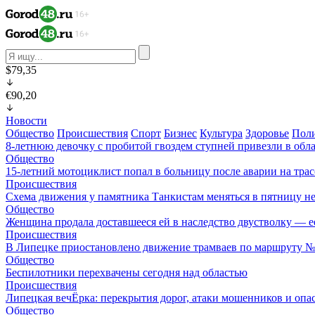
$79,35
€90,20
Новости
Общество
Происшествия
Спорт
Бизнес
Культура
Здоровье
Пол
8-летнюю девочку с пробитой гвоздем ступней привезли в обл
Общество
15-летний мотоциклист попал в больницу после аварии на тра
Происшествия
Схема движения у памятника Танкистам меняться в пятницу не
Общество
Женщина продала доставшееся ей в наследство двустволку — е
Происшествия
В Липецке приостановлено движение трамваев по маршруту 
Общество
Беспилотники перехвачены сегодня над областью
Происшествия
Липецкая вечЁрка: перекрытия дорог, атаки мошенников и оп
Общество