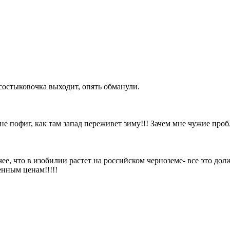
состыковочка выходит, опять обманули.
е пофиг, как там запад переживет зиму!!! Зачем мне чужие пробле
чее, что в изобилии растет на российском черноземе- все это долж
енным ценам!!!!!