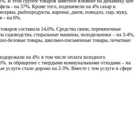
3%. В этой группе товаров заметное влияние на динамику цен
ель - на 37%. Кроме того, подешевели на 4% сахар и
нсервы, рыбопродукты, варенье, джем, повидло, сыр, муку,
я – на 6%.
товаров составила 14,6%. Средства связи, перевязочные
ты садоводства, стиральные машины, холодильники – на 3-4%,
ажно-беловые товары, школьно-письменные товары, печатные
подорожали на 4%: в том числе оплата холодного
5-6%, за обращение с твердыми коммунальными отходами – на
е услуги стали дороже на 2-3%. Вместе с тем услуги в сфере