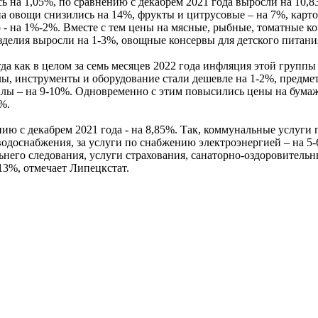
 на 1,05%, по сравнению с декабрем 2021 года выросли на 10,8
 овощи снизились на 14%, фрукты и цитрусовые – на 7%, картоф
 - на 1%-2%. Вместе с тем цены на мясные, рыбные, томатные ко
зделия выросли на 1-3%, овощные консервы для детского питани
а как в целом за семь месяцев 2022 года инфляция этой группы 
ы, инструменты и оборудование стали дешевле на 1-2%, предме
иалы – на 9-10%. Одновременно с этим повысились цены на бум
%.
ию с декабрем 2021 года - на 8,85%. Так, коммунальные услуги 
 водоснабжения, за услуги по снабжению электроэнергией – на 
него следования, услуги страхования, санаторно-оздоровительны
 13%, отмечает Липецкстат.