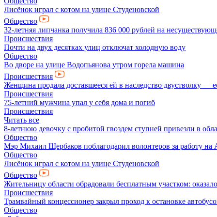
Общество
Лисёнок играл с котом на улице Студеновской
Общество
32-летняя липчанка получила 836 000 рублей на несуществующ
Происшествия
Почти на двух десятках улиц отключат холодную воду
Общество
Во дворе на улице Водопьянова утром горела машина
Происшествия
Женщина продала доставшееся ей в наследство двустволку — е
Происшествия
75-летний мужчина упал у себя дома и погиб
Происшествия
Читать все
8-летнюю девочку с пробитой гвоздем ступней привезли в обл
Общество
Мэр Михаил Щербаков поблагодарил волонтеров за работу на А
Общество
Лисёнок играл с котом на улице Студеновской
Общество
Жительницу области обрадовали бесплатным участком: оказал
Происшествия
Трамвайный концессионер закрыл проход к остановке автобусо
Общество