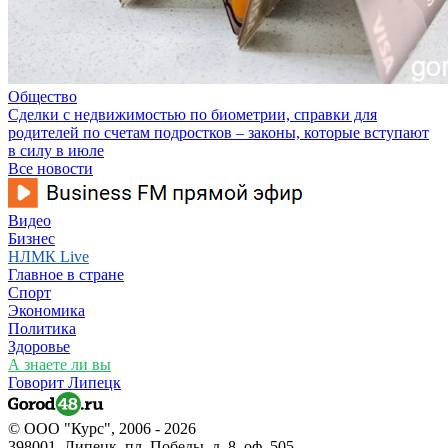
Общество
Сделки с недвижимостью по биометрии, справки для
родителей по счетам подростков – законы, которые вступают
в силу в июле
Все новости
Видео
Бизнес
НЛМК Live
Главное в стране
Спорт
Экономика
Политика
Здоровье
А знаете ли вы
Говорит Липецк
© ООО "Курс", 2006 - 2026
398001, Липецк, пл. Победы, д. 8, оф. 505