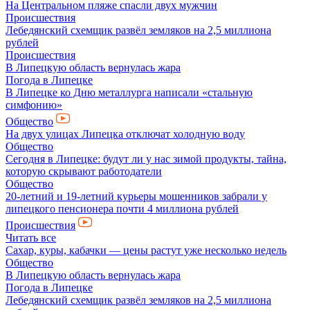
На Центральном пляже спасли двух мужчин
Происшествия
Лебедянский схемщик развёл земляков на 2,5 миллиона
рублей
Происшествия
В Липецкую область вернулась жара
Погода в Липецке
В Липецке ко Дню металлурга написали «стальную
симфонию»
Общество
На двух улицах Липецка отключат холодную воду
Общество
Сегодня в Липецке: будут ли у нас зимой продукты, тайна,
которую скрывают работодатели
Общество
20-летний и 19-летний курьеры мошенников забрали у
липецкого пенсионера почти 4 миллиона рублей
Происшествия
Читать все
Сахар, куры, кабачки — цены растут уже несколько недель
Общество
В Липецкую область вернулась жара
Погода в Липецке
Лебедянский схемщик развёл земляков на 2,5 миллиона