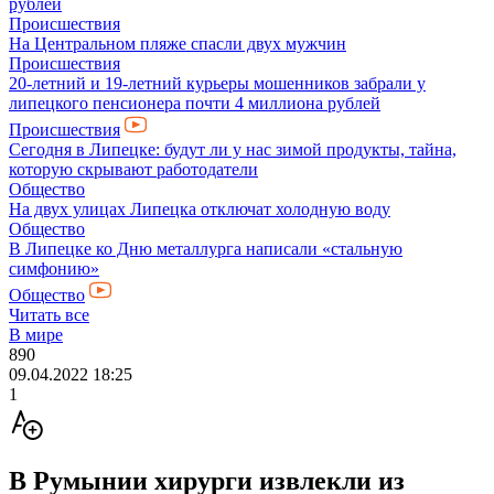
рублей
Происшествия
На Центральном пляже спасли двух мужчин
Происшествия
20-летний и 19-летний курьеры мошенников забрали у
липецкого пенсионера почти 4 миллиона рублей
Происшествия
Сегодня в Липецке: будут ли у нас зимой продукты, тайна,
которую скрывают работодатели
Общество
На двух улицах Липецка отключат холодную воду
Общество
В Липецке ко Дню металлурга написали «стальную
симфонию»
Общество
Читать все
В мире
890
09.04.2022 18:25
1
В Румынии хирурги извлекли из