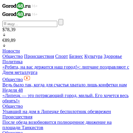
$78,39
€89,89
Новости
Общество
Происшествия
Спорт
Бизнес
Культура
Здоровье
Политика
«Ребята, на вас держится наш город!»: липчане поздравляют с
Днем металлурга
Общество
Ведь было так, когда для счастья хватало лишь конфетки нам
Неделя 48
«Липецк — это потрясающий город, милый. Его хочется весь
обнять!»
Общество
Упавший на дом в Липецке беспилотник обезврежен
Происшествия
После обеда возобновится полноценное движение на
площади Танкистов
Общество