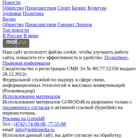
Новости
Общество
Происшествия
Спорт
Бизнес
Культура
Здоровье
Политика
Видео
Общество
Происшествия
Говорит Липецк
Топ новости
В России
В мире
Наш сайт использует файлы cookie, чтобы улучшить работу
сайта, повысить его эффективность и удобство.
Подробнее.
Правовая информация
Свидетельство о регистрации СМИ Эл № ФС77-52350 выдано
28.12.2012г.
Федеральной службой по надзору в сфере связи,
информационных технологий и массовых коммуникаций
(Роскомнадзор)
Использование материалов
Использование материалов GOROD48.ru разрешено только с
письменного согласия
и активной ссылкой (hyperlink) на
первоисточник.
Реклама на Gorod48
Тел.:
(4742) 74-08-08,
77-55-88
email:
info@pridemedia.ru
Используя данный сайт, вы даёте согласие на обработку