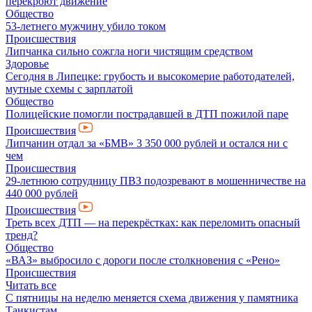
перекроют движение
Общество
53-летнего мужчину убило током
Происшествия
Липчанка сильно сожгла ноги чистящим средством
Здоровье
Сегодня в Липецке: грубость и высокомерие работодателей,
мутные схемы с зарплатой
Общество
Полицейские помогли пострадавшей в ДТП пожилой паре
Происшествия
Липчанин отдал за «БМВ» 3 350 000 рублей и остался ни с
чем
Происшествия
29-летнюю сотрудницу ПВЗ подозревают в мошенничестве на
440 000 рублей
Происшествия
Треть всех ДТП — на перекрёстках: как переломить опасный
тренд?
Общество
«ВАЗ» выбросило с дороги после столкновения с «Рено»
Происшествия
Читать все
С пятницы на неделю меняется схема движения у памятника
Танкистам