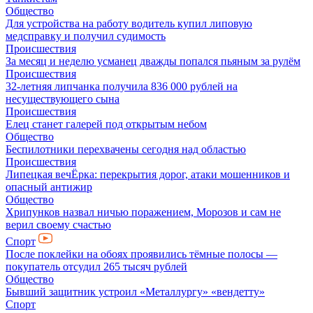
Общество
Для устройства на работу водитель купил липовую
медсправку и получил судимость
Происшествия
За месяц и неделю усманец дважды попался пьяным за рулём
Происшествия
32-летняя липчанка получила 836 000 рублей на
несуществующего сына
Происшествия
Елец станет галерей под открытым небом
Общество
Беспилотники перехвачены сегодня над областью
Происшествия
Липецкая вечЁрка: перекрытия дорог, атаки мошенников и
опасный антижир
Общество
Хрипунков назвал ничью поражением, Морозов и сам не
верил своему счастью
Спорт
После поклейки на обоях проявились тёмные полосы —
покупатель отсудил 265 тысяч рублей
Общество
Бывший защитник устроил «Металлургу» «вендетту»
Спорт