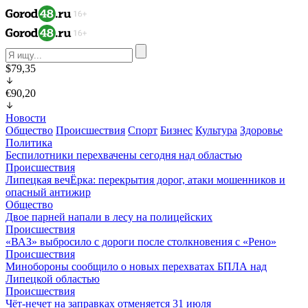
$79,35
€90,20
Новости
Общество
Происшествия
Спорт
Бизнес
Культура
Здоровье
Политика
Беспилотники перехвачены сегодня над областью
Происшествия
Липецкая вечЁрка: перекрытия дорог, атаки мошенников и
опасный антижир
Общество
Двое парней напали в лесу на полицейских
Происшествия
«ВАЗ» выбросило с дороги после столкновения с «Рено»
Происшествия
Минобороны сообщило о новых перехватах БПЛА над
Липецкой областью
Происшествия
Чёт-нечет на заправках отменяется 31 июля