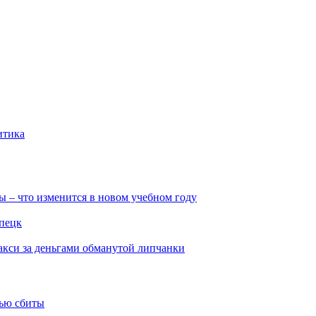
итика
ы – что изменится в новом учебном году
ипецк
такси за деньгами обманутой липчанки
тью сбиты