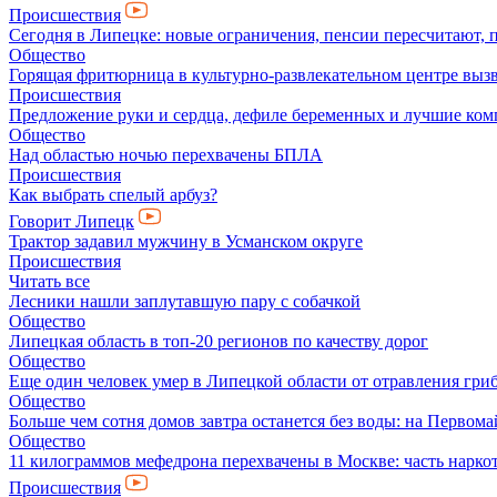
Происшествия
Сегодня в Липецке: новые ограничения, пенсии пересчитают, 
Общество
Горящая фритюрница в культурно-развлекательном центре выз
Происшествия
Предложение руки и сердца, дефиле беременных и лучшие ко
Общество
Над областью ночью перехвачены БПЛА
Происшествия
Как выбрать спелый арбуз?
Говорит Липецк
Трактор задавил мужчину в Усманском округе
Происшествия
Читать все
Лесники нашли заплутавшую пару с собачкой
Общество
Липецкая область в топ-20 регионов по качеству дорог
Общество
Еще один человек умер в Липецкой области от отравления гри
Общество
Больше чем сотня домов завтра останется без воды: на Перво
Общество
11 килограммов мефедрона перехвачены в Москве: часть нарко
Происшествия