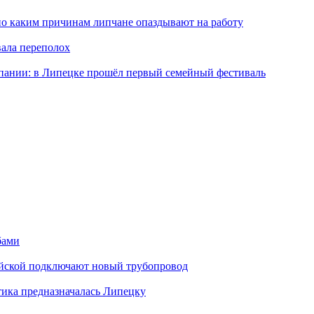
по каким причинам липчане опаздывают на работу
вала переполох
мпании: в Липецке прошёл первый семейный фестиваль
бами
майской подключают новый трубопровод
тика предназначалась Липецку