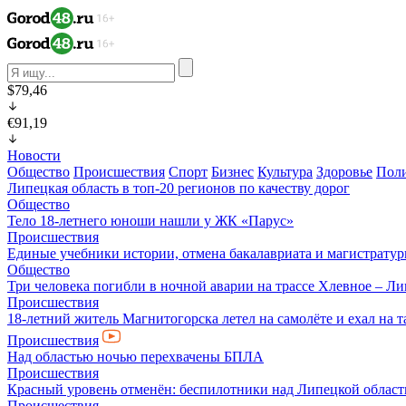
$79,46
€91,19
Новости
Общество
Происшествия
Спорт
Бизнес
Культура
Здоровье
Пол
Липецкая область в топ-20 регионов по качеству дорог
Общество
Тело 18-летнего юноши нашли у ЖК «Парус»
Происшествия
Единые учебники истории, отмена бакалавриата и магистратур
Общество
Три человека погибли в ночной аварии на трассе Хлевное – Л
Происшествия
18-летний житель Магнитогорска летел на самолёте и ехал на 
Происшествия
Над областью ночью перехвачены БПЛА
Происшествия
Красный уровень отменён: беспилотники над Липецкой облас
Происшествия