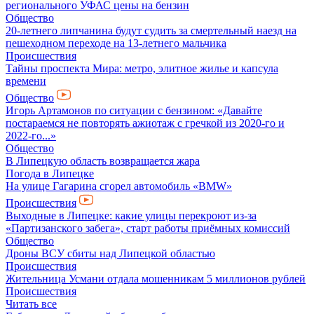
регионального УФАС цены на бензин
Общество
20-летнего липчанина будут судить за смертельный наезд на
пешеходном переходе на 13-летнего мальчика
Происшествия
Тайны проспекта Мира: метро, элитное жилье и капсула
времени
Общество
Игорь Артамонов по ситуации с бензином: «Давайте
постараемся не повторять ажиотаж с гречкой из 2020-го и
2022-го...»
Общество
В Липецкую область возвращается жара
Погода в Липецке
На улице Гагарина сгорел автомобиль «BMW»
Происшествия
Выходные в Липецке: какие улицы перекроют из-за
«Партизанского забега», старт работы приёмных комиссий
Общество
Дроны ВСУ сбиты над Липецкой областью
Происшествия
Жительница Усмани отдала мошенникам 5 миллионов рублей
Происшествия
Читать все