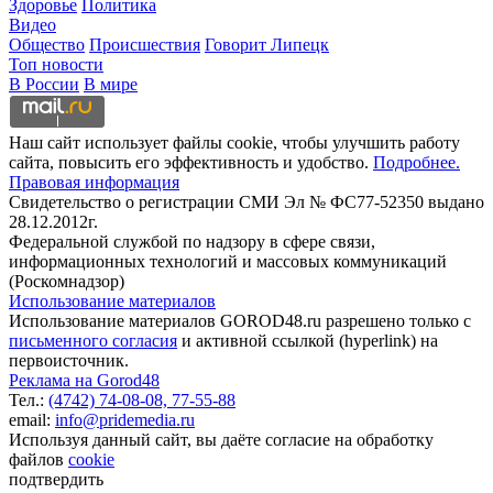
Здоровье
Политика
Видео
Общество
Происшествия
Говорит Липецк
Топ новости
В России
В мире
Наш сайт использует файлы cookie, чтобы улучшить работу
сайта, повысить его эффективность и удобство.
Подробнее.
Правовая информация
Свидетельство о регистрации СМИ Эл № ФС77-52350 выдано
28.12.2012г.
Федеральной службой по надзору в сфере связи,
информационных технологий и массовых коммуникаций
(Роскомнадзор)
Использование материалов
Использование материалов GOROD48.ru разрешено только с
письменного согласия
и активной ссылкой (hyperlink) на
первоисточник.
Реклама на Gorod48
Тел.:
(4742) 74-08-08,
77-55-88
email:
info@pridemedia.ru
Используя данный сайт, вы даёте согласие на обработку
файлов
cookie
подтвердить