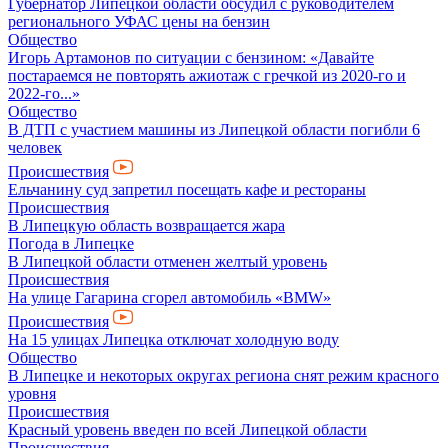
Губернатор Липецкой области обсудил с руководителем
регионального УФАС цены на бензин
Общество
Игорь Артамонов по ситуации с бензином: «Давайте
постараемся не повторять ажиотаж с гречкой из 2020-го и
2022-го...»
Общество
В ДТП с участием машины из Липецкой области погибли 6
человек
Происшествия
Ельчанину суд запретил посещать кафе и рестораны
Происшествия
В Липецкую область возвращается жара
Погода в Липецке
В Липецкой области отменен желтый уровень
Происшествия
На улице Гагарина сгорел автомобиль «BMW»
Происшествия
На 15 улицах Липецка отключат холодную воду
Общество
В Липецке и некоторых округах региона снят режим красного
уровня
Происшествия
Красный уровень введен по всей Липецкой области
Происшествия