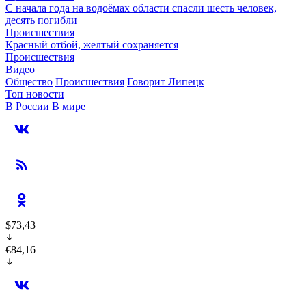
С начала года на водоёмах области спасли шесть человек,
десять погибли
Происшествия
Красный отбой, желтый сохраняется
Происшествия
Видео
Общество
Происшествия
Говорит Липецк
Топ новости
В России
В мире
$73,43
€84,16