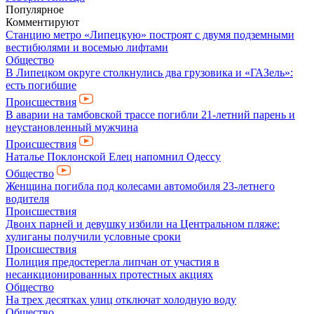
Популярное
Комментируют
Станцию метро «Липецкую» построят с двумя подземными
вестибюлями и восемью лифтами
Общество
В Липецком округе столкнулись два грузовика и «ГАЗель»:
есть погибшие
Происшествия
В аварии на тамбовской трассе погибли 21-летний парень и
неустановленный мужчина
Происшествия
Наталье Поклонской Елец напомнил Одессу
Общество
Женщина погибла под колесами автомобиля 23-летнего
водителя
Происшествия
Двоих парней и девушку избили на Центральном пляже:
хулиганы получили условные сроки
Происшествия
Полиция предостерегла липчан от участия в
несанкционированных протестных акциях
Общество
На трех десятках улиц отключат холодную воду
Общество