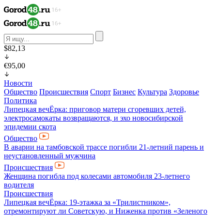
$82,13
€95,00
Новости
Общество
Происшествия
Спорт
Бизнес
Культура
Здоровье
Политика
Липецкая вечЁрка: приговор матери сгоревших детей,
электросамокаты возвращаются, и эхо новосибирской
эпидемии скота
Общество
В аварии на тамбовской трассе погибли 21-летний парень и
неустановленный мужчина
Происшествия
Женщина погибла под колесами автомобиля 23-летнего
водителя
Происшествия
Липецкая вечЁрка: 19-этажка за «Трилистником»,
отремонтируют ли Советскую, и Ниженка против «Зеленого