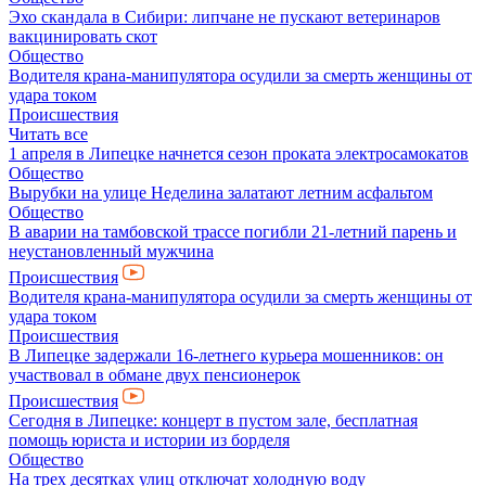
Эхо скандала в Сибири: липчане не пускают ветеринаров
вакцинировать скот
Общество
Водителя крана-манипулятора осудили за смерть женщины от
удара током
Происшествия
Читать все
1 апреля в Липецке начнется сезон проката электросамокатов
Общество
Вырубки на улице Неделина залатают летним асфальтом
Общество
В аварии на тамбовской трассе погибли 21-летний парень и
неустановленный мужчина
Происшествия
Водителя крана-манипулятора осудили за смерть женщины от
удара током
Происшествия
В Липецке задержали 16-летнего курьера мошенников: он
участвовал в обмане двух пенсионерок
Происшествия
Сегодня в Липецке: концерт в пустом зале, бесплатная
помощь юриста и истории из борделя
Общество
На трех десятках улиц отключат холодную воду