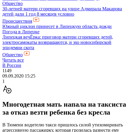
Общество
30-летней матери сгоревших на улице Адмирала Макарова
детей дали 1 год 8 месяцев условно
Происшествия
Южный циклон принесет в Липецкую область дожди
Погода в Липецке
Липецкая вечЁрка: приговор матери сгоревших детей,
электросамокаты возвращаются, и эхо новосибирской
эпидемии скота
Общество
Читать все
В России
1149
09.09.2020 15:25
1
Многодетная мать напала на таксиста
за отказ везти ребенка без кресла
В Тюмени водителю такси пришлось силой утихомиривать
агрессивную пассажирку, которая грозилась разнести ему