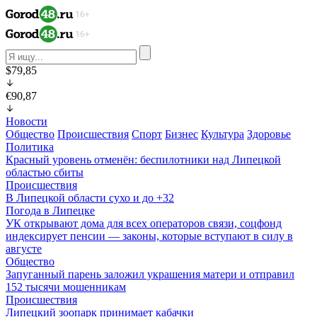
$79,85
€90,87
Новости
Общество
Происшествия
Спорт
Бизнес
Культура
Здоровье
Политика
Красный уровень отменён: беспилотники над Липецкой
областью сбиты
Происшествия
В Липецкой области сухо и до +32
Погода в Липецке
УК открывают дома для всех операторов связи, соцфонд
индексирует пенсии — законы, которые вступают в силу в
августе
Общество
Запуганный парень заложил украшения матери и отправил
152 тысячи мошенникам
Происшествия
Липецкий зоопарк принимает кабачки