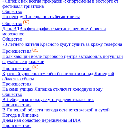
«Липецк как всегда прекрасен»: спортсмены в восторге от
фестиваля триатлона
Общество
По центру Липецка опять бегают лисы
Общество
День ВДВ в фотографиях: митинг, шествие, бювет и
мороженое
Общество
73-летнего жителя Красного будут судить за кражу телефона
Происшествия
Полыхающий возле торгового центра автомобиль потушили
случайные прохожие
Происшествия
Красный уровень отменён: беспилотники над Липецкой
областью сбиты
Происшествия
На семи улицах Липецка отключат холодную воду
Общество
В Лебедянском округе утонул девятиклассник
Происшествия
В Липецкой области погода останется жаркой и сухой
Погода в Липецке
Днем над областью перехвачены БПЛА
Происшествия