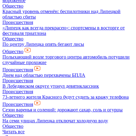
мороженое
Общество
Красный уровень отменён: беспилотники над Липецкой
областью сбиты
Происшествия
«Липецк как всегда прекрасен»: спортсмены в восторге от
фестиваля триатлона
Общество
По центру Липецка опять бегают лисы
Общество
Полыхающий возле торгового центра автомобиль потушили
случайные прохожие
Происшествия
Днем над областью перехвачены БПЛА
Происшествия
В Лебедянском округе утонул девятиклассник
Происшествия
73-летнего жителя Красного будут судить за кражу телефона
Происшествия
Сезон варенья и солений: дорожают сахар, соль и огурцы
Общество
На семи улицах Липецка отключат холодную воду
Общество
Читать все