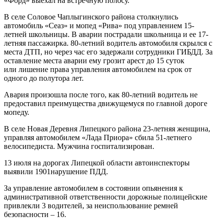
«Форд» выехал на встречную полосу.
В селе Соловое Чаплыгинского района столкнулись
автомобиль «Сеаз» и мопед «Рива» под управлением 15-
летней школьницы. В аварии пострадали школьница и ее 17-
летняя пассажирка. 80-летний водитель автомобиля скрылся с
места ДТП, но через час его задержали сотрудники ГИБДД. За
оставление места аварии ему грозит арест до 15 суток
или лишение права управления автомобилем на срок от
одного до полутора лет.
Авария произошла после того, как 80-летний водитель не
предоставил преимущества движущемуся по главной дороге
мопеду.
В селе Новая Деревня Липецкого района 23-летняя женщина,
управляя автомобилем «Лада Приора» сбила 51-летнего
велосипедиста. Мужчина госпитализирован.
13 июля на дорогах Липецкой области автоинспекторы
выявили 1901нарушение ПДД.
За управление автомобилем в состоянии опьянения к
административной ответственности дорожные полицейские
привлекли 3 водителей, за неиспользование ремней
безопасности – 16.