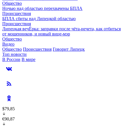
Общество
Ночью над областью перехвачены БПЛА
Происшествия
БПЛА сбиты над Липецкой областью
Происшествия
Липецкая вечЁрка: заправки после чёта-нечета, как отбиться
от мошенников, и новый вице-мэр
Общество
Видео
Общество
Происшествия
Говорит Липецк
Топ новости
В России
В мире
$79,85
€90,87