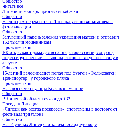
Общество
Читать все
Липецкий зоопарк принимает кабачки
Общество
На четырех перекрестках Липецка установят комплексы
фотофиксации
Общество
Запуганный парень заложил украшения матери и отправил
152 тысячи мошенникам
Происшествия
УК открывают дома для всех операторов связи, соцфонд
индексирует пенсии — законы, которые вступают в силу в
августе
Общество
15-летний велосипедист попал под фургон «Фольксваген
Транспортер» у городского пляжа
Происшествия
Начался ремонт улицы Краснознаменной
Общество
В Липецкой области сухо и до +32
Погода в Липецке
«Липецк как всегда прекрасен»: спортсмены в восторге от
фестиваля триатлона
Общество
На 14 улицах Липецка отключат холодную воду