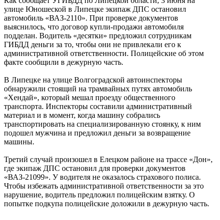
Как сообщает УГИБДД по Липецкой области, 3 июня на
улице Юношеской в Липецке экипаж ДПС остановил
автомобиль «ВАЗ-2110». При проверке документов
выяснилось, что договор купли-продажи автомобиля
подделан. Водитель «десятки» предложил сотрудникам
ГИБДД деньги за то, чтобы они не привлекали его к
административной ответственности. Полицейские об этом
факте сообщили в дежурную часть.
В Липецке на улице Волгоградской автоинспекторы
обнаружили стоящий на трамвайных путях автомобиль
«Хендай», который мешал проезду общественного
транспорта. Инспекторы составили административный
материал и в момент, когда машину собрались
транспортировать на специализированную стоянку, к ним
подошел мужчина и предложил деньги за возвращение
машины.
Третий случай произошел в Елецком районе на трассе «Дон»,
где экипаж ДПС остановил для проверки документов
«ВАЗ-21099». У водителя не оказалось страхового полиса.
Чтобы избежать административной ответственности за это
нарушение, водитель предложил полицейским взятку. О
попытке подкупа полицейские доложили в дежурную часть.