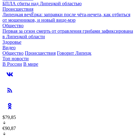
БПЛА сбиты над Липецкой областью
Происшествия
Липецкая вечЁрка: заправки после чёта-нечета, как отбиться
от мошенников, и новый вице-мэр
Общество
Первая за сезон смерть от отравления грибами зафиксирована
в Липецкой области
Здоровье
Видео
Общество
Происшествия
Говорит Липецк
Топ новости
В России
В мире
$79,85
€90,87