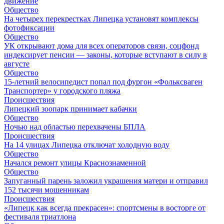
движение
Общество
На четырех перекрестках Липецка установят комплексы
фотофиксации
Общество
УК открывают дома для всех операторов связи, соцфонд
индексирует пенсии — законы, которые вступают в силу в
августе
Общество
15-летний велосипедист попал под фургон «Фольксваген
Транспортер» у городского пляжа
Происшествия
Липецкий зоопарк принимает кабачки
Общество
Ночью над областью перехвачены БПЛА
Происшествия
На 14 улицах Липецка отключат холодную воду
Общество
Начался ремонт улицы Краснознаменной
Общество
Запуганный парень заложил украшения матери и отправил
152 тысячи мошенникам
Происшествия
«Липецк как всегда прекрасен»: спортсмены в восторге от
фестиваля триатлона