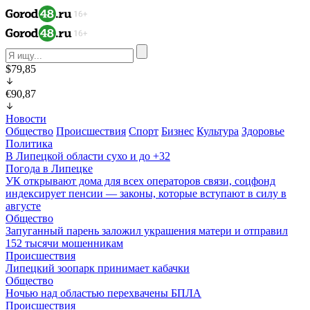
$79,85
€90,87
Новости
Общество
Происшествия
Спорт
Бизнес
Культура
Здоровье
Политика
В Липецкой области сухо и до +32
Погода в Липецке
УК открывают дома для всех операторов связи, соцфонд
индексирует пенсии — законы, которые вступают в силу в
августе
Общество
Запуганный парень заложил украшения матери и отправил
152 тысячи мошенникам
Происшествия
Липецкий зоопарк принимает кабачки
Общество
Ночью над областью перехвачены БПЛА
Происшествия