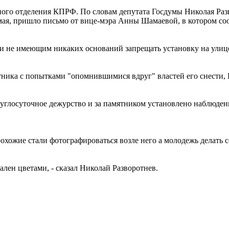
го отделения КПРФ. По словам депутата Госдумы Николая Разво
 мая, пришло письмо от вице-мэра Анны Шамаевой, в котором со
м, и не имеющим никаких оснований запрещать установку на ул
ятника с попытками "опомнившимися вдруг" властей его снести,
руглосуточное дежурство и за памятником установлено наблюден
 прохожие стали фотографироваться возле него а молодежь дела
ален цветами, - сказал Николай Разворотнев.