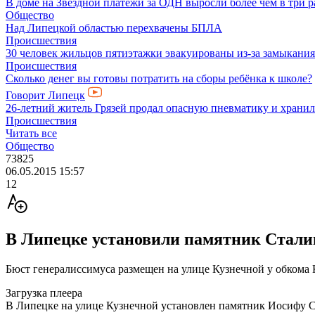
В доме на Звездной платежи за ОДН выросли более чем в три р
Общество
Над Липецкой областью перехвачены БПЛА
Происшествия
30 человек жильцов пятиэтажки эвакуированы из-за замыкания
Происшествия
Сколько денег вы готовы потратить на сборы ребёнка к школе?
Говорит Липецк
26-летний житель Грязей продал опасную пневматику и хранил
Происшествия
Читать все
Общество
73825
06.05.2015 15:57
12
В Липецке установили памятник Стали
Бюст генералиссимуса размещен на улице Кузнечной у обкома
Загрузка плеера
В Липецке на улице Кузнечной установлен памятник Иосифу С