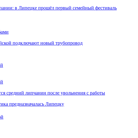
мпании: в Липецке прошёл первый семейный фестиваль
бами
майской подключают новый трубопровод
ой
ой
ся средний липчанин после увольнения с работы
тика предназначалась Липецку
ой