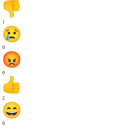
1
0
0
2
0