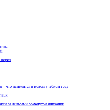
итика
ой
 порох
ы – что изменится в новом учебном году
ипецк
такси за деньгами обманутой липчанки