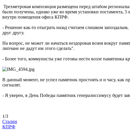
Трехметровая композиция размещена перед штабом регионально
были получены, однако уже во время установки постамента, 5
внутри помещения офиса КПРФ.
- Решение как-то отыграть назад считаем слишком запоздалы
друг другу.
На вопрос, не может ли начаться нездоровая возня вокруг пам
липчане не дадут им этого сделать".
- Более того, коммунисты уже готовы нести возле памятника к
В данный момент, не успел памятник простоять и и часу, как
сигналят.
- Я уверен, в День Победы памятник генералиссимусу будет зав
1/3
Сталин
КПРФ