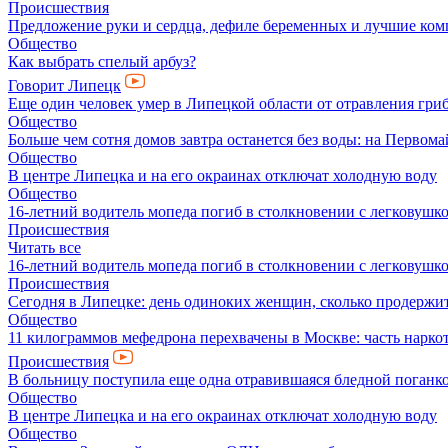
Происшествия
Предложение руки и сердца, дефиле беременных и лучшие ко
Общество
Как выбрать спелый арбуз?
Говорит Липецк
Еще один человек умер в Липецкой области от отравления гри
Общество
Больше чем сотня домов завтра останется без воды: на Перво
Общество
В центре Липецка и на его окраинах отключат холодную воду
Общество
16-летний водитель мопеда погиб в столкновении с легковушк
Происшествия
Читать все
16-летний водитель мопеда погиб в столкновении с легковушк
Происшествия
Сегодня в Липецке: день одиноких женщин, сколько продержит
Общество
11 килограммов мефедрона перехвачены в Москве: часть нарко
Происшествия
В больницу поступила еще одна отравившаяся бледной поганк
Общество
В центре Липецка и на его окраинах отключат холодную воду
Общество