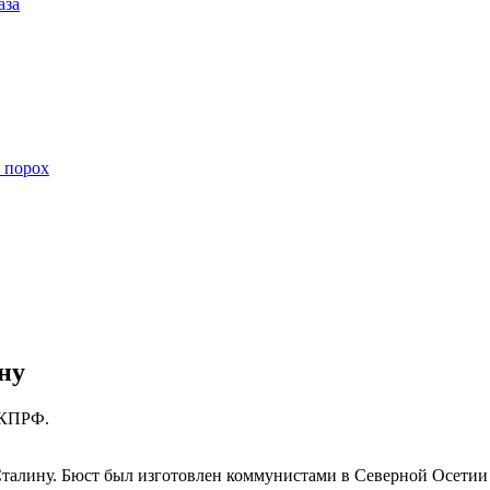
аза
 порох
ну
 КПРФ.
талину. Бюст был изготовлен коммунистами в Северной Осетии