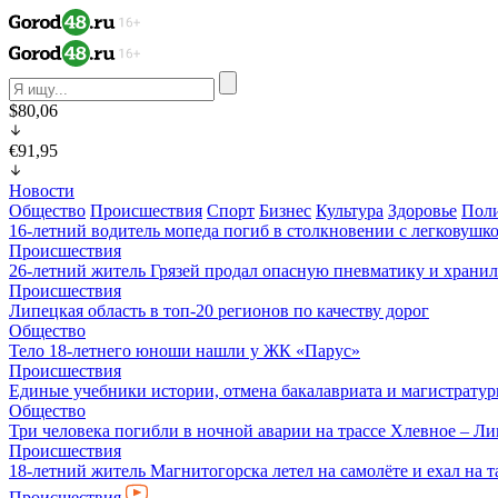
$80,06
€91,95
Новости
Общество
Происшествия
Спорт
Бизнес
Культура
Здоровье
Пол
16-летний водитель мопеда погиб в столкновении с легковушк
Происшествия
26-летний житель Грязей продал опасную пневматику и хранил
Происшествия
Липецкая область в топ-20 регионов по качеству дорог
Общество
Тело 18-летнего юноши нашли у ЖК «Парус»
Происшествия
Единые учебники истории, отмена бакалавриата и магистратур
Общество
Три человека погибли в ночной аварии на трассе Хлевное – Л
Происшествия
18-летний житель Магнитогорска летел на самолёте и ехал на 
Происшествия