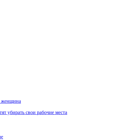
а женщина
тят убирать свои рабочие места
це