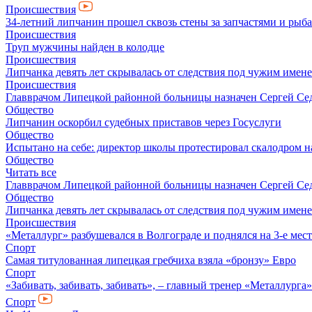
Происшествия
34-летний липчанин прошел сквозь стены за запчастями и ры
Происшествия
Труп мужчины найден в колодце
Происшествия
Липчанка девять лет скрывалась от следствия под чужим имен
Происшествия
Главврачом Липецкой районной больницы назначен Сергей Се
Общество
Липчанин оскорбил судебных приставов через Госуслуги
Общество
Испытано на себе: директор школы протестировал скалодром н
Общество
Читать все
Главврачом Липецкой районной больницы назначен Сергей Се
Общество
Липчанка девять лет скрывалась от следствия под чужим имен
Происшествия
«Металлург» разбушевался в Волгограде и поднялся на 3-е мес
Спорт
Самая титулованная липецкая гребчиха взяла «бронзу» Евро
Спорт
«Забивать, забивать, забивать», – главный тренер «Металлурга
Спорт