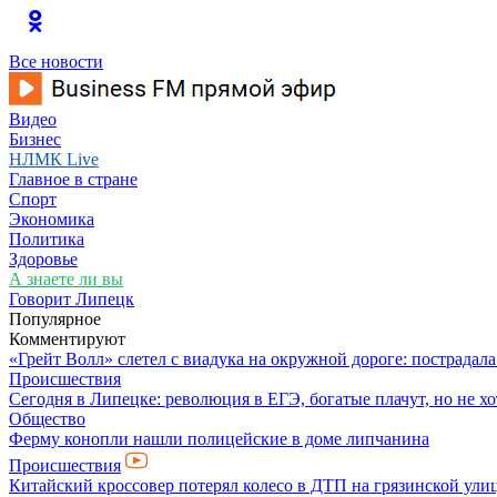
Все новости
Видео
Бизнес
НЛМК Live
Главное в стране
Спорт
Экономика
Политика
Здоровье
А знаете ли вы
Говорит Липецк
Популярное
Комментируют
«Грейт Волл» слетел с виадука на окружной дороге: пострадал
Происшествия
Сегодня в Липецке: революция в ЕГЭ, богатые плачут, но не хо
Общество
Ферму конопли нашли полицейские в доме липчанина
Происшествия
Китайский кроссовер потерял колесо в ДТП на грязинской ули