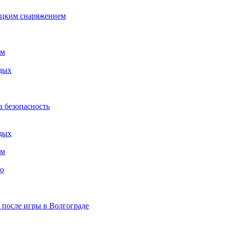
бацким снаряжением
ем
дых
а безопасность
дых
ем
то
» после игры в Волгограде