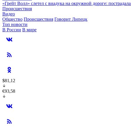
«Грейт Волл» слетел с виадука на окружной дороге: пострадал
Происшествия
Видео
Общество
Происшествия
Говорит Липецк
Топ новости
В России
В мире
$81,12
€93,58