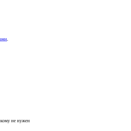
ами
.
икому не нужен