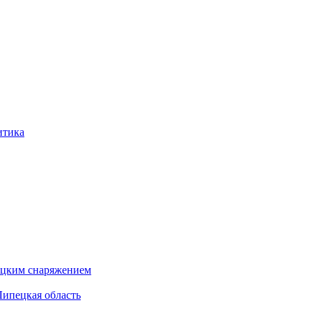
итика
бацким снаряжением
Липецкая область