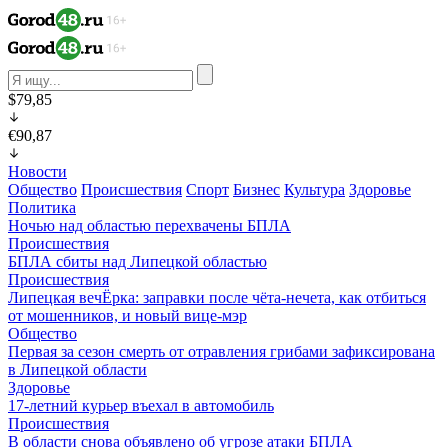
$79,85
€90,87
Новости
Общество
Происшествия
Спорт
Бизнес
Культура
Здоровье
Политика
Ночью над областью перехвачены БПЛА
Происшествия
БПЛА сбиты над Липецкой областью
Происшествия
Липецкая вечЁрка: заправки после чёта-нечета, как отбиться
от мошенников, и новый вице-мэр
Общество
Первая за сезон смерть от отравления грибами зафиксирована
в Липецкой области
Здоровье
17-летний курьер въехал в автомобиль
Происшествия
В области снова объявлено об угрозе атаки БПЛА