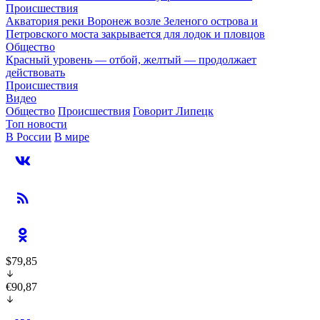
Происшествия
Акватория реки Воронеж возле Зеленого острова и
Петровского моста закрывается для лодок и пловцов
Общество
Красный уровень — отбой, желтый — продолжает
действовать
Происшествия
Видео
Общество
Происшествия
Говорит Липецк
Топ новости
В России
В мире
$79,85
€90,87