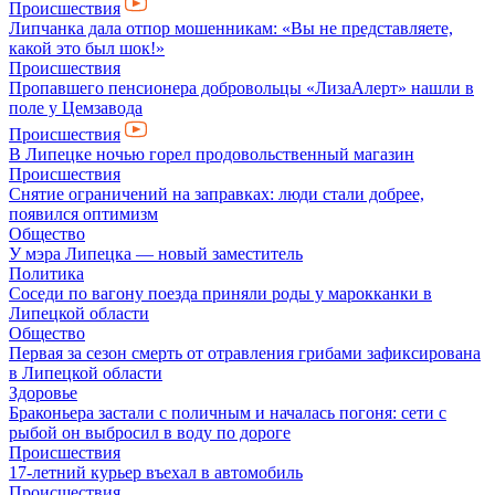
Происшествия
Липчанка дала отпор мошенникам: «Вы не представляете,
какой это был шок!»
Происшествия
Пропавшего пенсионера добровольцы «ЛизаАлерт» нашли в
поле у Цемзавода
Происшествия
В Липецке ночью горел продовольственный магазин
Происшествия
Снятие ограничений на заправках: люди стали добрее,
появился оптимизм
Общество
У мэра Липецка — новый заместитель
Политика
Соседи по вагону поезда приняли роды у марокканки в
Липецкой области
Общество
Первая за сезон смерть от отравления грибами зафиксирована
в Липецкой области
Здоровье
Браконьера застали с поличным и началась погоня: сети с
рыбой он выбросил в воду по дороге
Происшествия
17-летний курьер въехал в автомобиль
Происшествия