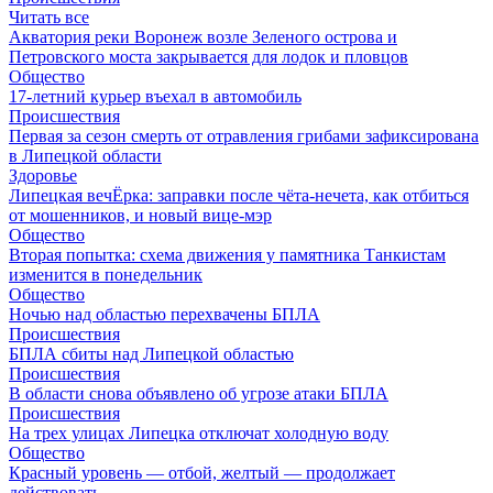
Читать все
Акватория реки Воронеж возле Зеленого острова и
Петровского моста закрывается для лодок и пловцов
Общество
17-летний курьер въехал в автомобиль
Происшествия
Первая за сезон смерть от отравления грибами зафиксирована
в Липецкой области
Здоровье
Липецкая вечЁрка: заправки после чёта-нечета, как отбиться
от мошенников, и новый вице-мэр
Общество
Вторая попытка: схема движения у памятника Танкистам
изменится в понедельник
Общество
Ночью над областью перехвачены БПЛА
Происшествия
БПЛА сбиты над Липецкой областью
Происшествия
В области снова объявлено об угрозе атаки БПЛА
Происшествия
На трех улицах Липецка отключат холодную воду
Общество
Красный уровень — отбой, желтый — продолжает
действовать