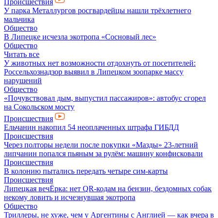
Происшествия
У парка Металлургов росгвардейцы нашли трёхлетнего
мальчика
Общество
В Липецке исчезла экотропа «Сосновый лес»
Общество
Читать все
У животных нет возможности отдохнуть от посетителей:
Россельхознадзор выявил в Липецком зоопарке массу
нарушений
Общество
«Почувствовал дым, выпустил пассажиров»: автобус сгорел
на Сокольском мосту
Происшествия
Ельчанин накопил 54 неоплаченных штрафа ГИБДД
Происшествия
Через полторы недели после покупки «Мазды» 23-летний
липчанин попался пьяным за рулём: машину конфисковали
Происшествия
В колонию пытались передать четыре сим-карты
Происшествия
Липецкая вечЁрка: нет QR-кодам на бензин, бездомных собак
некому ловить и исчезнувшая экотропа
Общество
Триллеры, не хуже, чем у Аргентины с Англией — как вчера в