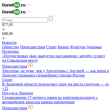
$77,95
€88,90
Новости
Общество
Происшествия
Спорт
Бизнес
Культура
Здоровье
Политика
«Почувствовал дым, выпустил пассажиров»: автобус сгорел
на Сокольском мосту
Происшествия
Триллеры, не хуже, чем у Аргентины с Англией — как вчера в
Липецке сражались сильнейшие стрелки России
Спорт
В Липецкой области похолодает сразу на шесть градусов — до
+22
Погода в Липецке
Столкновение 17-летнего парня на электровелосипеде с
автомобилем записала камера наблюдения
Происшествия