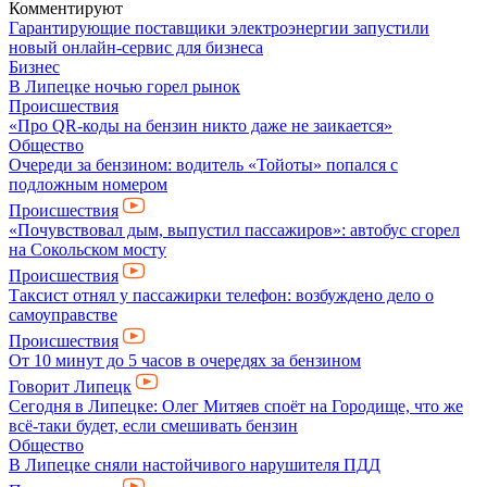
Комментируют
Гарантирующие поставщики электроэнергии запустили
новый онлайн-сервис для бизнеса
Бизнес
В Липецке ночью горел рынок
Происшествия
«Про QR-коды на бензин никто даже не заикается»
Общество
Очереди за бензином: водитель «Тойоты» попался с
подложным номером
Происшествия
«Почувствовал дым, выпустил пассажиров»: автобус сгорел
на Сокольском мосту
Происшествия
Таксист отнял у пассажирки телефон: возбуждено дело о
самоуправстве
Происшествия
От 10 минут до 5 часов в очередях за бензином
Говорит Липецк
Сегодня в Липецке: Олег Митяев споёт на Городище, что же
всё-таки будет, если смешивать бензин
Общество
В Липецке сняли настойчивого нарушителя ПДД