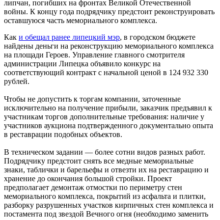
липчан, погибших на фронтах Великой Отечественной
войны. К концу года подрядчику предстоит реконструировать
оставшуюся часть мемориального комплекса.
Как
и обещал ранее липецкий мэр
, в городском бюджете
найдены деньги на реконструкцию мемориального комплекса
на площади Героев. Управление главного смотрителя
администрации Липецка объявило конкурс на
соответствующий контракт с начальной ценой в 124 932 330
рублей.
Чтобы не допустить к торгам компании, заточенные
исключительно на получение прибыли, заказчик предъявил к
участникам торгов дополнительные требования: наличие у
участников аукциона подтвержденного документально опыта
в реставрации подобных объектов.
В техническом задании — более сотни видов разных работ.
Подрядчику предстоит снять все медные мемориальные
знаки, таблички и барельефы и отвезти их на реставрацию и
хранение до окончания большой стройки. Проект
предполагает демонтаж отмостки по периметру стен
мемориального комплекса, покрытий из асфальта и плитки,
разборку разрушенных участков кирпичных стен комплекса и
постамента под звездой Вечного огня (необходимо заменить