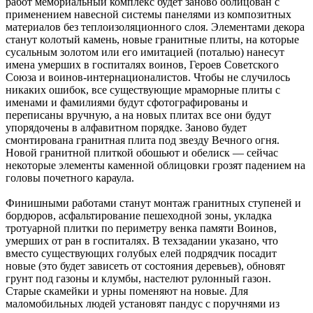
работ мемориальный комплекс будет заново облицован с
применением навесной системы панелями из композитных
материалов без теплоизоляционного слоя. Элементами декора
станут колотый камень, новые гранитные плиты, на которые
сусальным золотом или его имитацией (поталью) нанесут
имена умерших в госпиталях воинов, Героев Советского
Союза и воинов-интернационалистов. Чтобы не случилось
никаких ошибок, все существующие мраморные плиты с
именами и фамилиями будут сфотографированы и
переписаны вручную, а на новых плитах все они будут
упорядочены в алфавитном порядке. Заново будет
смонтирована гранитная плита под звезду Вечного огня.
Новой гранитной плиткой обошьют и обелиск — сейчас
некоторые элементы каменной облицовки грозят падением на
головы почетного караула.
Финишными работами станут монтаж гранитных ступеней и
бордюров, асфальтирование пешеходной зоны, укладка
тротуарной плитки по периметру венка памяти Воинов,
умерших от ран в госпиталях. В техзадании указано, что
вместо существующих голубых елей подрядчик посадит
новые (это будет зависеть от состояния деревьев), обновят
грунт под газоны и клумбы, настелют рулонный газон.
Старые скамейки и урны поменяют на новые. Для
маломобильных людей установят пандус с поручнями из