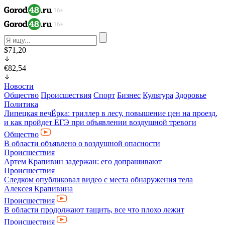
$71,20
€82,54
Новости
Общество
Происшествия
Спорт
Бизнес
Культура
Здоровье
Политика
Липецкая вечЁрка: триллер в лесу, повышение цен на проезд,
и как пройдет ЕГЭ при объявлении воздушной тревоги
Общество
В области объявлено о воздушной опасности
Происшествия
Артем Крапивин задержан: его допрашивают
Происшествия
Следком опубликовал видео с места обнаружения тела
Алексея Крапивина
Происшествия
В области продолжают тащить, все что плохо лежит
Происшествия