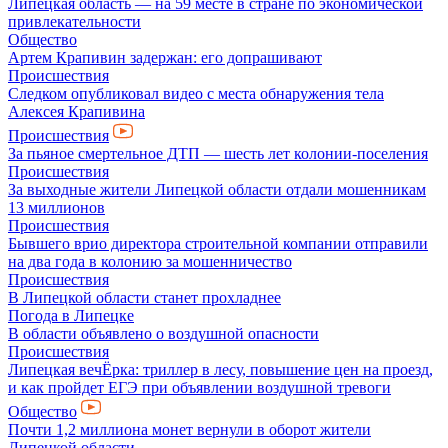
Липецкая область — на 59 месте в стране по экономической
привлекательности
Общество
Артем Крапивин задержан: его допрашивают
Происшествия
Следком опубликовал видео с места обнаружения тела
Алексея Крапивина
Происшествия
За пьяное смертельное ДТП — шесть лет колонии-поселения
Происшествия
За выходные жители Липецкой области отдали мошенникам
13 миллионов
Происшествия
Бывшего врио директора строительной компании отправили
на два года в колонию за мошенничество
Происшествия
В Липецкой области станет прохладнее
Погода в Липецке
В области объявлено о воздушной опасности
Происшествия
Липецкая вечЁрка: триллер в лесу, повышение цен на проезд,
и как пройдет ЕГЭ при объявлении воздушной тревоги
Общество
Почти 1,2 миллиона монет вернули в оборот жители
Липецкой области