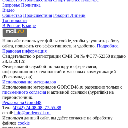
Здоровье
Политика
Видео
Общество
Происшествия
Говорит Липецк
Топ новости
В России
В мире
Наш сайт использует файлы cookie, чтобы улучшить работу
сайта, повысить его эффективность и удобство.
Подробнее.
Правовая информация
Свидетельство о регистрации СМИ Эл № ФС77-52350 выдано
28.12.2012г.
Федеральной службой по надзору в сфере связи,
информационных технологий и массовых коммуникаций
(Роскомнадзор)
Использование материалов
Использование материалов GOROD48.ru разрешено только с
письменного согласия
и активной ссылкой (hyperlink) на
первоисточник.
Реклама на Gorod48
Тел.:
(4742) 74-08-08,
77-55-88
email:
info@pridemedia.ru
Используя данный сайт, вы даёте согласие на обработку
файлов
cookie