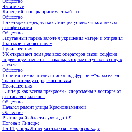
Общество
Читать все
Липецкий зоопарк принимает кабачки
Общество
На четырех перекрестках Липецка установят комплексы
фотофиксации
Общество
Запуганный парень заложил украшения матери и отправил
152 тысячи мошенникам
Происшествия
УК открывают дома для всех операторов связи, соцфонд
индексирует пенсии — законы, которые вступают в силу в
августе
Общество
15-летний велосипедист попал под фургон «Фольксваген
Транспортер» у городского пляжа
Происшествия
«Липецк как всегда прекрасен»: спортсмены в восторге от
фестиваля триатлона
Общество
Начался ремонт улицы Краснознаменной
Общество
В Липецкой области сухо и до +32
Погода в Липецке
На 14 улицах Липецка отключат холодную воду