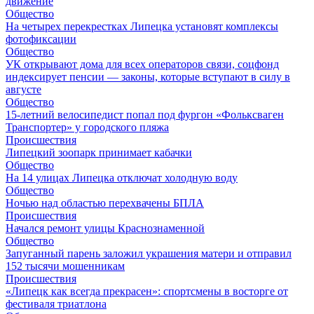
движение
Общество
На четырех перекрестках Липецка установят комплексы
фотофиксации
Общество
УК открывают дома для всех операторов связи, соцфонд
индексирует пенсии — законы, которые вступают в силу в
августе
Общество
15-летний велосипедист попал под фургон «Фольксваген
Транспортер» у городского пляжа
Происшествия
Липецкий зоопарк принимает кабачки
Общество
На 14 улицах Липецка отключат холодную воду
Общество
Ночью над областью перехвачены БПЛА
Происшествия
Начался ремонт улицы Краснознаменной
Общество
Запуганный парень заложил украшения матери и отправил
152 тысячи мошенникам
Происшествия
«Липецк как всегда прекрасен»: спортсмены в восторге от
фестиваля триатлона