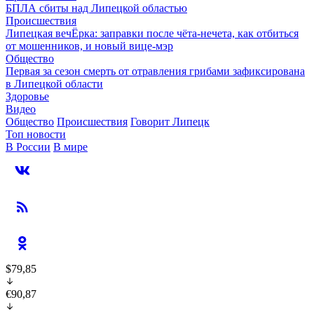
БПЛА сбиты над Липецкой областью
Происшествия
Липецкая вечЁрка: заправки после чёта-нечета, как отбиться
от мошенников, и новый вице-мэр
Общество
Первая за сезон смерть от отравления грибами зафиксирована
в Липецкой области
Здоровье
Видео
Общество
Происшествия
Говорит Липецк
Топ новости
В России
В мире
$79,85
€90,87