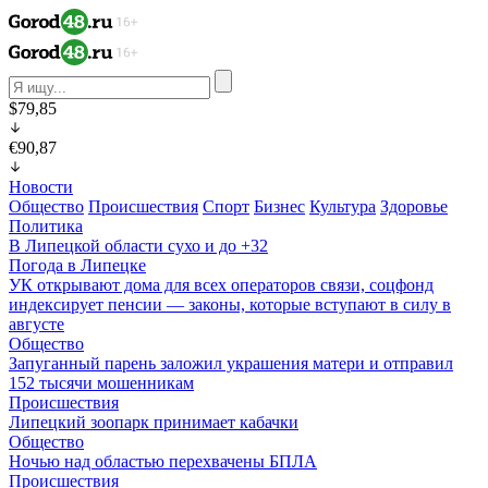
$79,85
€90,87
Новости
Общество
Происшествия
Спорт
Бизнес
Культура
Здоровье
Политика
В Липецкой области сухо и до +32
Погода в Липецке
УК открывают дома для всех операторов связи, соцфонд
индексирует пенсии — законы, которые вступают в силу в
августе
Общество
Запуганный парень заложил украшения матери и отправил
152 тысячи мошенникам
Происшествия
Липецкий зоопарк принимает кабачки
Общество
Ночью над областью перехвачены БПЛА
Происшествия