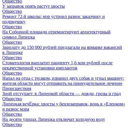
Общество
У заправок опять растут хвосты
Общество
Ремонт 72‑й школы: мэр устроил разнос заказчику и
подрядчику
Общество
На Соборной площади отремонтируют архитектурный
символ Липецка
Общество
Зарплату до 150 000 рублей предлагали на ярмарке вакансий
в Липецке
Общество
Стоматология выплатит пациенту 1,6 млн рублей после
некачественной установки имплантов
Общество
Напал на отца с тесаком, изранил двух собак и угнал машину:
жителя области могут отправить на принудительное лечение
Происшествия
Зной отступает: в Липецкой области — дожди, грозы и град
Общество
Липецкая вечЁрка: хвосты у бензозаправок, вонь в «Елецком»
и разнос мэра
Общество
На десяти улицах Липецка отключат холодную воду
Общество