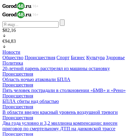
$82,16
€94,83
Новости
Общество
Происшествия
Спорт
Бизнес
Культура
Здоровье
Политика
20-летний парень расстрелял из машины остановку
Происшествия
Область ночью атаковали БПЛА
Происшествия
Пять человек пострадали в столкновении «БМВ» и «Рено»
Происшествия
БПЛА сбиты над областью
Происшествия
В области введен красный уровень воздушной тревоги
Происшествия
Два года условно и 3,2 миллиона компенсации: внесен
приговор по смертельному ДТП на данковской трассе
Происшествия