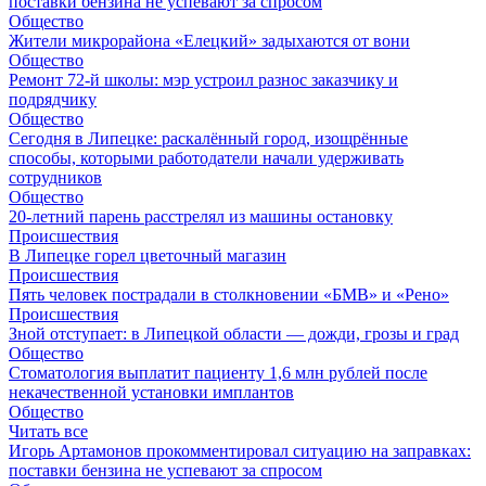
поставки бензина не успевают за спросом
Общество
Жители микрорайона «Елецкий» задыхаются от вони
Общество
Ремонт 72‑й школы: мэр устроил разнос заказчику и
подрядчику
Общество
Сегодня в Липецке: раскалённый город, изощрённые
способы, которыми работодатели начали удерживать
сотрудников
Общество
20-летний парень расстрелял из машины остановку
Происшествия
В Липецке горел цветочный магазин
Происшествия
Пять человек пострадали в столкновении «БМВ» и «Рено»
Происшествия
Зной отступает: в Липецкой области — дожди, грозы и град
Общество
Стоматология выплатит пациенту 1,6 млн рублей после
некачественной установки имплантов
Общество
Читать все
Игорь Артамонов прокомментировал ситуацию на заправках:
поставки бензина не успевают за спросом