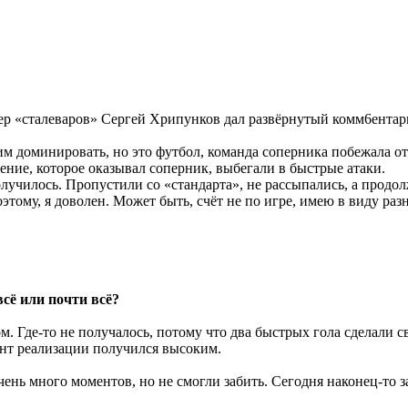
р «сталеваров» Сергей Хрипунков дал развёрнутый комм6ентар
им доминировать, но это футбол, команда соперника побежала от
ение, которое оказывал соперник, выбегали в быстрые атаки.
лучилось. Пропустили со «стандарта», не рассыпались, а продолж
тому, я доволен. Может быть, счёт не по игре, имею в виду разн
сё или почти всё?
. Где-то не получалось, потому что два быстрых гола сделали сво
ент реализации получился высоким.
ень много моментов, но не смогли забить. Сегодня наконец-то з