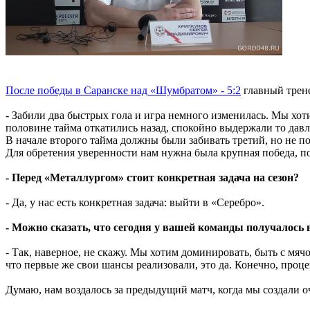
После победы в Саранске над «Шумбратом» - 5:2
главный трене
- Забили два быстрых гола и игра немного изменилась. Мы хот
половине тайма откатились назад, спокойно выдержали то давл
В начале второго тайма должны были забивать третий, но не по
Для обретения уверенности нам нужна была крупная победа, поэ
- Перед «Металлургом» стоит конкретная задача на сезон?
- Да, у нас есть конкретная задача: выйти в «Серебро».
- Можно сказать, что сегодня у вашей команды получалось в
- Так, наверное, не скажу. Мы хотим доминировать, быть с мячом
что первые же свои шансы реализовали, это да. Конечно, проц
Думаю, нам воздалось за предыдущий матч, когда мы создали оч