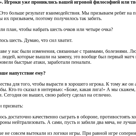
а». Игроки уже прониклись вашей игровой философией или т
 Это больше результат взаимодействия. Мы призываем ребят на п
ы их призываем, поэтому получилось так забить.
 ли план, чтобы набрать шесть очков или четыре очка?
алось шесть. Думаю, что сил хватит.
аве у нас были изменения, связанные с травмами, болезнями. Лю
х людей, которые вышли на замену, это вообще был первый матч 
ровели быстрые атаки, заработали пенальти.
аше напутствие ему?
ачества для того, чтобы вырасти в хорошего игрока. К тому же он
ьбы. Кто-то сказал в интервью: «Боже, какая лига!» А мы скажем
и. Сегодня он вышел, свою работу сделал на отлично.
 признать:
ось достаточно качественно сыграть в обороне, противостоять х
роны нейтрализовать. А сами, пусть и забили два мяча, не лучши
ые не совсем вытекали из логики игры. При равной игре соперник