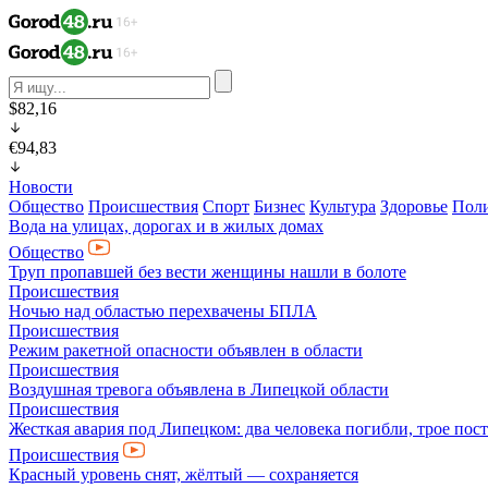
$82,16
€94,83
Новости
Общество
Происшествия
Спорт
Бизнес
Культура
Здоровье
Пол
Вода на улицах, дорогах и в жилых домах
Общество
Труп пропавшей без вести женщины нашли в болоте
Происшествия
Ночью над областью перехвачены БПЛА
Происшествия
Режим ракетной опасности объявлен в области
Происшествия
Воздушная тревога объявлена в Липецкой области
Происшествия
Жесткая авария под Липецком: два человека погибли, трое пос
Происшествия
Красный уровень снят, жёлтый — сохраняется