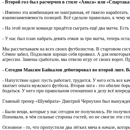
- Второй гол был расчерчен в стиле «Аякса» или «Спартак
- Именно эта комбинация не наигранная, её тяжело наработать.
взаимозаменяемость позиций. Всё сделали правильно, к чему м
- На этой неделе команде придётся сыграть ещё два матча. Есть
- У нас был план набрать девять очков за три матча, теперь ост
Мы рассчитываем на всех своих футболистов. В стартовом сост
Сёмин забил, Подзолков хорошо себя проявил. А для некоторы
агрессии. Замены сработали, мы отвели игру от своих ворот. П
- Сегодня Максим Байкалов дебютировал во второй лиге. В
- Напутствие одно: пусть работает, трудится. У него есть все к
хватает опыта мужского футбола. Вторая лига - это обилие бор
бодаться. У него при правильном отношении к делу всё вперед
Главный тренер «Шумбрата» Дмитрий Чернухин был вынужден
- Были вещи, которые у нас сегодня не получились. Не получил
Понимали, в чём сильные стороны гостей, но не смогли эти сто
Основное - то, что пропустили два лёгких мяча в начале, котор