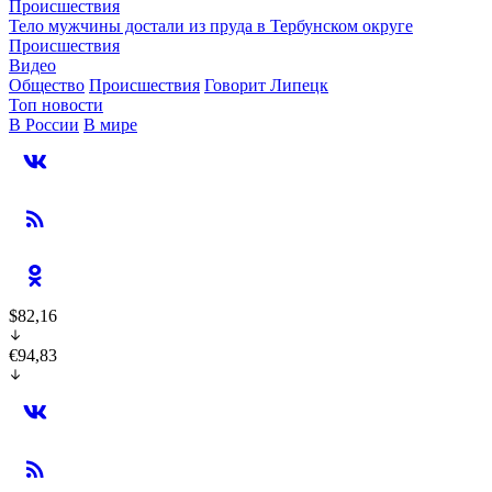
Происшествия
Тело мужчины достали из пруда в Тербунском округе
Происшествия
Видео
Общество
Происшествия
Говорит Липецк
Топ новости
В России
В мире
$82,16
€94,83