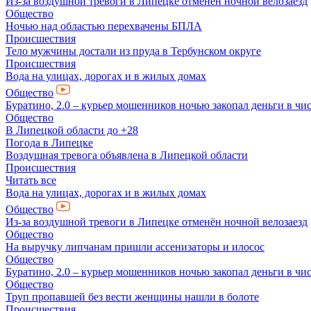
Из-за воздушной тревоги в Липецке отменён ночной велозаезд
Общество
Ночью над областью перехвачены БПЛА
Происшествия
Тело мужчины достали из пруда в Тербунском округе
Происшествия
Вода на улицах, дорогах и в жилых домах
Общество
Буратино, 2.0 – курьер мошенников ночью закопал деньги в чи
Общество
В Липецкой области до +28
Погода в Липецке
Воздушная тревога объявлена в Липецкой области
Происшествия
Читать все
Вода на улицах, дорогах и в жилых домах
Общество
Из-за воздушной тревоги в Липецке отменён ночной велозаезд
Общество
На выручку липчанам пришли ассенизаторы и илосос
Общество
Буратино, 2.0 – курьер мошенников ночью закопал деньги в чи
Общество
Труп пропавшей без вести женщины нашли в болоте
Происшествия