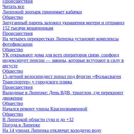
Происшествия
Читать все
Липецкий зоопарк принимает кабачки
Общество
Запуганный парень заложил украшения матери и отправил
152 тысячи мошенникам
Происшествия
На четырех перекрестках Липецка установят комплексы
фотофиксации
Общество
УК открывают дома для всех операторов связи, соцфонд
индексирует пенсии — законы, которые вступают в силу в
августе
Общество
15-летний велосипедист попал под фургон «Фольксваген
Транспортер» у городского пляжа
Происшествия
Выходные в Липецке: День ВДВ, триатлон, где перекроют
движение
Общество
Начался ремонт улицы Краснознаменной
Общество
В Липецкой области сухо и до +32
Погода в Липецке
На 14 улицах Липецка отключат холодную воду