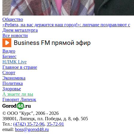
Общество
«Ребята, на вас держится наш город!»: липчане поздравляют с
Днем металлурга
Все новости
Видео
Бизнес
НЛМК Live
Главное в стране
Спорт
Экономика
Политика
Здоровье
А знаете ли вы
Говорит Липецк
© ООО "Курс", 2006 - 2026
398001, Липецк, пл. Победы, д. 8, оф. 505
Тел.:
(4742) 35-72-96
,
35-72-91
email:
boss@gorod48.ru