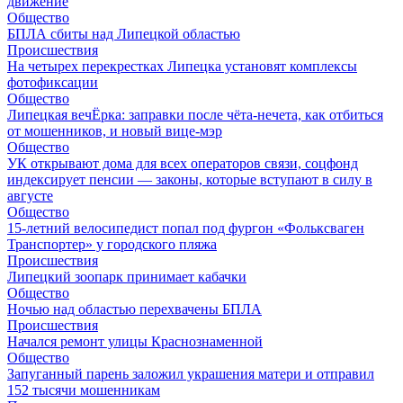
движение
Общество
БПЛА сбиты над Липецкой областью
Происшествия
На четырех перекрестках Липецка установят комплексы
фотофиксации
Общество
Липецкая вечЁрка: заправки после чёта-нечета, как отбиться
от мошенников, и новый вице-мэр
Общество
УК открывают дома для всех операторов связи, соцфонд
индексирует пенсии — законы, которые вступают в силу в
августе
Общество
15-летний велосипедист попал под фургон «Фольксваген
Транспортер» у городского пляжа
Происшествия
Липецкий зоопарк принимает кабачки
Общество
Ночью над областью перехвачены БПЛА
Происшествия
Начался ремонт улицы Краснознаменной
Общество
Запуганный парень заложил украшения матери и отправил
152 тысячи мошенникам