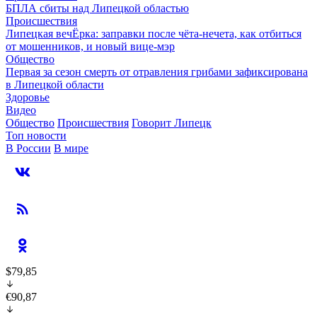
БПЛА сбиты над Липецкой областью
Происшествия
Липецкая вечЁрка: заправки после чёта-нечета, как отбиться
от мошенников, и новый вице-мэр
Общество
Первая за сезон смерть от отравления грибами зафиксирована
в Липецкой области
Здоровье
Видео
Общество
Происшествия
Говорит Липецк
Топ новости
В России
В мире
$79,85
€90,87