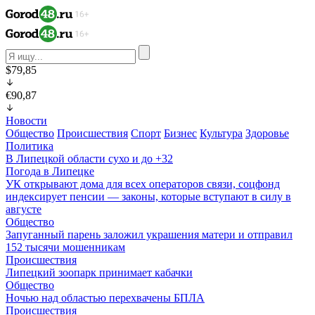
$79,85
€90,87
Новости
Общество
Происшествия
Спорт
Бизнес
Культура
Здоровье
Политика
В Липецкой области сухо и до +32
Погода в Липецке
УК открывают дома для всех операторов связи, соцфонд
индексирует пенсии — законы, которые вступают в силу в
августе
Общество
Запуганный парень заложил украшения матери и отправил
152 тысячи мошенникам
Происшествия
Липецкий зоопарк принимает кабачки
Общество
Ночью над областью перехвачены БПЛА
Происшествия