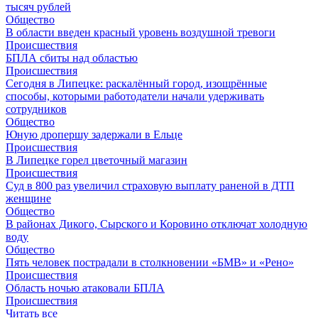
тысяч рублей
Общество
В области введен красный уровень воздушной тревоги
Происшествия
БПЛА сбиты над областью
Происшествия
Сегодня в Липецке: раскалённый город, изощрённые
способы, которыми работодатели начали удерживать
сотрудников
Общество
Юную дропершу задержали в Ельце
Происшествия
В Липецке горел цветочный магазин
Происшествия
Суд в 800 раз увеличил страховую выплату раненой в ДТП
женщине
Общество
В районах Дикого, Сырского и Коровино отключат холодную
воду
Общество
Пять человек пострадали в столкновении «БМВ» и «Рено»
Происшествия
Область ночью атаковали БПЛА
Происшествия
Читать все