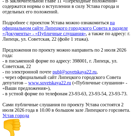
- В заключительной главе 11 «Переходные положения»
содержатся нормы о вступлении в силу Устава города и
отдельных его положений.
Подробнее с проектом Устава можно ознакомиться
на
официальном сайте Липецкого городского Совета в разделе
«Документы» - «Публичные слушания»
, а также по адресу: г.
Липецк, ул. Советская, 22 (фойе 1 этажа).
Предложения по проекту можно направить по 2 июля 2026
года:
- в письменной форме по адресу: 398001, г. Липецк, ул.
Советская, 22
- по электронной почте
publ@sovetskaya22.ru
,
- через официальный сайт Липецкого городского Совета
депутатов –
www.sovetskaya22.ru
(«Публичные слушания» -
«Ваши предложения»),
- в устной форме по телефонам 23-93-63, 23-93-54, 23-93-73.
Сами публичные слушания по проекту Устава состоятся 2
июля 2026 года в 10.00 в большом зале Липецкого горсовета.
Устав города