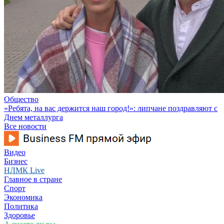
Общество
«Ребята, на вас держится наш город!»: липчане поздравляют с
Днем металлурга
Все новости
Видео
Бизнес
НЛМК Live
Главное в стране
Спорт
Экономика
Политика
Здоровье