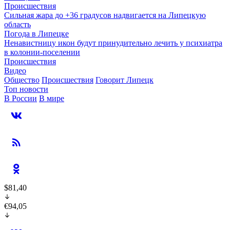
Происшествия
Сильная жара до +36 градусов надвигается на Липецкую
область
Погода в Липецке
Ненавистницу икон будут принудительно лечить у психиатра
в колонии-поселении
Происшествия
Видео
Общество
Происшествия
Говорит Липецк
Топ новости
В России
В мире
$81,40
€94,05