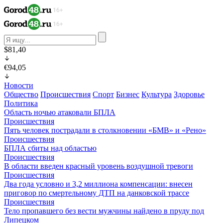
$81,40
€94,05
Новости
Общество
Происшествия
Спорт
Бизнес
Культура
Здоровье
Политика
Область ночью атаковали БПЛА
Происшествия
Пять человек пострадали в столкновении «БМВ» и «Рено»
Происшествия
БПЛА сбиты над областью
Происшествия
В области введен красный уровень воздушной тревоги
Происшествия
Два года условно и 3,2 миллиона компенсации: внесен
приговор по смертельному ДТП на данковской трассе
Происшествия
Тело пропавшего без вести мужчины найдено в пруду под
Липецком