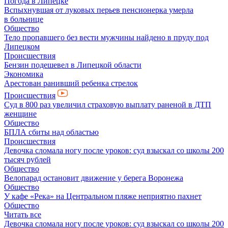
Погода в Липецке
Вспыхнувшая от луковых перьев пенсионерка умерла
в больнице
Общество
Тело пропавшего без вести мужчины найдено в пруду под
Липецком
Происшествия
Бензин подешевел в Липецкой области
Экономика
Арестован ранивший ребенка стрелок
Происшествия
Суд в 800 раз увеличил страховую выплату раненой в ДТП
женщине
Общество
БПЛА сбиты над областью
Происшествия
Девочка сломала ногу после уроков: суд взыскал со школы 200
тысяч рублей
Общество
Велопарад остановит движение у берега Воронежа
Общество
У кафе «Река» на Центральном пляже неприятно пахнет
Общество
Читать все
Девочка сломала ногу после уроков: суд взыскал со школы 200