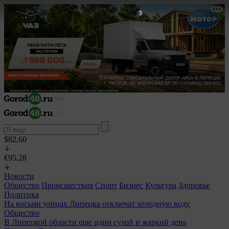
1
$82,60
€95,28
Новости
Общество
Происшествия
Спорт
Бизнес
Культура
Здоровье
Политика
На восьми улицах Липецка отключат холодную воду
Общество
В Липецкой области еще один сухой и жаркий день