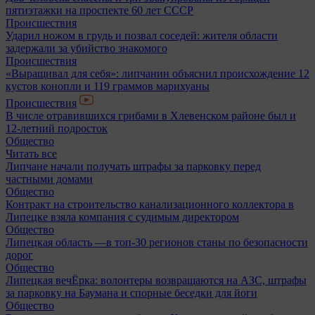
пятиэтажки на проспекте 60 лет СССР
Происшествия
Ударил ножом в грудь и позвал соседей: жителя области
задержали за убийство знакомого
Происшествия
«Выращивал для себя»: липчанин объяснил происхождение 12
кустов конопли и 119 граммов марихуаны
Происшествия
В числе отравившихся грибами в Хлевенском районе был и
12-летний подросток
Общество
Читать все
Липчане начали получать штрафы за парковку перед
частными домами
Общество
Контракт на строительство канализационного коллектора в
Липецке взяла компания с судимым директором
Общество
Липецкая область —в топ-30 регионов станы по безопасности
дорог
Общество
Липецкая вечЁрка: волонтеры возвращаются на АЗС, штрафы
за парковку на Баумана и спорные беседки для йоги
Общество