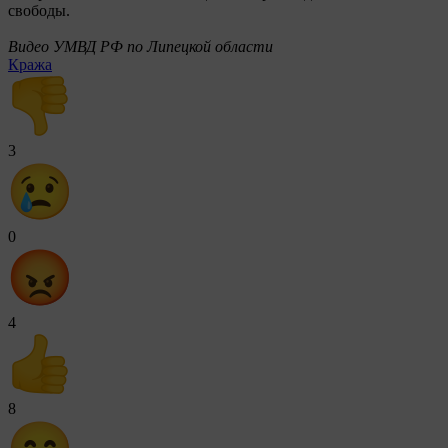
свободы.
Видео УМВД РФ по Липецкой области
Кража
3
0
4
8