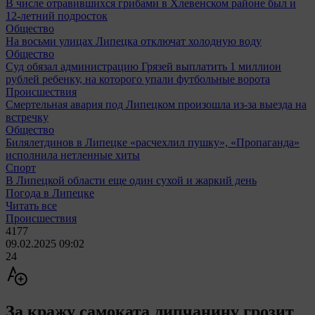
В числе отравившихся грибами в Хлевенском районе был и
12-летний подросток
Общество
На восьми улицах Липецка отключат холодную воду
Общество
Суд обязал администрацию Грязей выплатить 1 миллион
рублей ребенку, на которого упали футбольные ворота
Происшествия
Смертельная авария под Липецком произошла из-за выезда на
встречку
Общество
Билялетдинов в Липецке «расчехлил пушку», «Пропаганда»
исполнила нетленные хиты
Спорт
В Липецкой области еще один сухой и жаркий день
Погода в Липецке
Читать все
Происшествия
4177
09.02.2025 09:02
24
За кражу самоката липчанину грозит