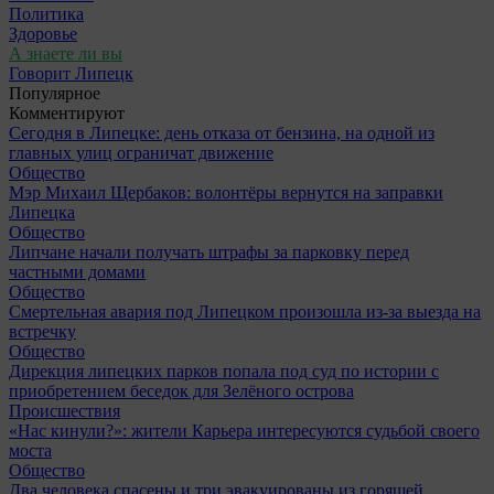
Политика
Здоровье
А знаете ли вы
Говорит Липецк
Популярное
Комментируют
Сегодня в Липецке: день отказа от бензина, на одной из
главных улиц ограничат движение
Общество
Мэр Михаил Щербаков: волонтёры вернутся на заправки
Липецка
Общество
Липчане начали получать штрафы за парковку перед
частными домами
Общество
Смертельная авария под Липецком произошла из-за выезда на
встречку
Общество
Дирекция липецких парков попала под суд по истории с
приобретением беседок для Зелёного острова
Происшествия
«Нас кинули?»: жители Карьера интересуются судьбой своего
моста
Общество
Два человека спасены и три эвакуированы из горящей