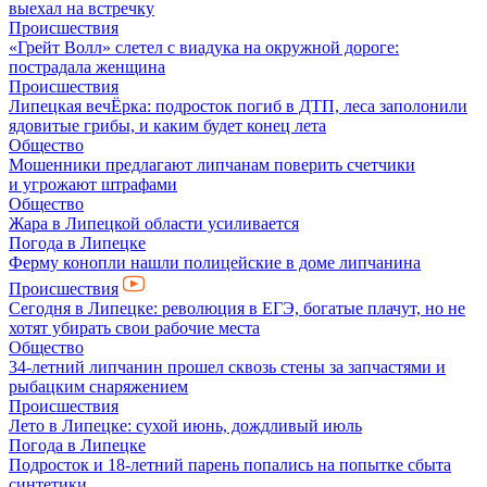
выехал на встречку
Происшествия
«Грейт Волл» слетел с виадука на окружной дороге:
пострадала женщина
Происшествия
Липецкая вечЁрка: подросток погиб в ДТП, леса заполонили
ядовитые грибы, и каким будет конец лета
Общество
Мошенники предлагают липчанам поверить счетчики
и угрожают штрафами
Общество
Жара в Липецкой области усиливается
Погода в Липецке
Ферму конопли нашли полицейские в доме липчанина
Происшествия
Сегодня в Липецке: революция в ЕГЭ, богатые плачут, но не
хотят убирать свои рабочие места
Общество
34-летний липчанин прошел сквозь стены за запчастями и
рыбацким снаряжением
Происшествия
Лето в Липецке: сухой июнь, дождливый июль
Погода в Липецке
Подросток и 18-летний парень попались на попытке сбыта
синтетики