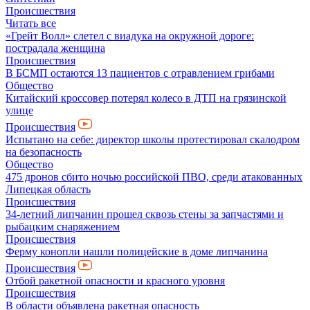
Происшествия
Читать все
«Грейт Волл» слетел с виадука на окружной дороге:
пострадала женщина
Происшествия
В БСМП остаются 13 пациентов с отравлением грибами
Общество
Китайский кроссовер потерял колесо в ДТП на грязинской
улице
Происшествия
Испытано на себе: директор школы протестировал скалодром
на безопасность
Общество
475 дронов сбито ночью российской ПВО, среди атакованных
Липецкая область
Происшествия
34-летний липчанин прошел сквозь стены за запчастями и
рыбацким снаряжением
Происшествия
Ферму конопли нашли полицейские в доме липчанина
Происшествия
Отбой ракетной опасности и красного уровня
Происшествия
В области объявлена ракетная опасность