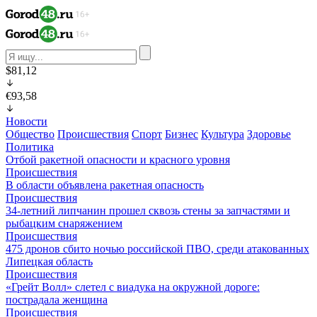
$81,12
€93,58
Новости
Общество
Происшествия
Спорт
Бизнес
Культура
Здоровье
Политика
Отбой ракетной опасности и красного уровня
Происшествия
В области объявлена ракетная опасность
Происшествия
34-летний липчанин прошел сквозь стены за запчастями и
рыбацким снаряжением
Происшествия
475 дронов сбито ночью российской ПВО, среди атакованных
Липецкая область
Происшествия
«Грейт Волл» слетел с виадука на окружной дороге:
пострадала женщина
Происшествия