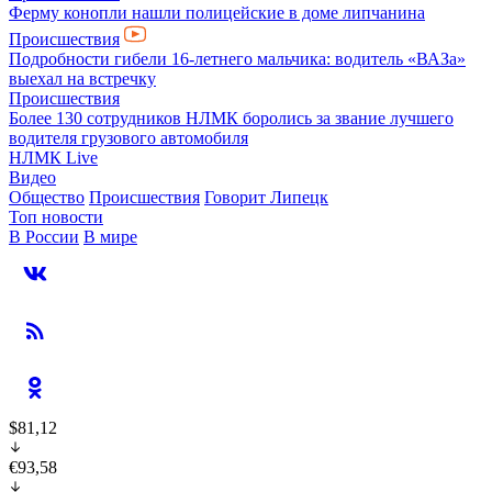
Ферму конопли нашли полицейские в доме липчанина
Происшествия
Подробности гибели 16-летнего мальчика: водитель «ВАЗа»
выехал на встречку
Происшествия
Более 130 сотрудников НЛМК боролись за звание лучшего
водителя грузового автомобиля
НЛМК Live
Видео
Общество
Происшествия
Говорит Липецк
Топ новости
В России
В мире
$81,12
€93,58