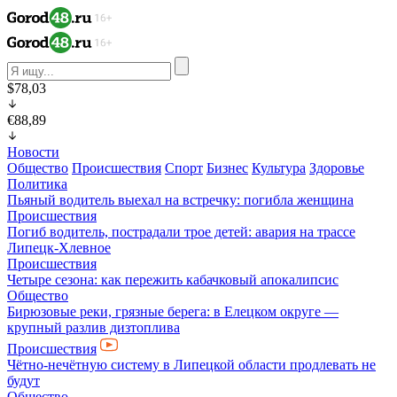
$78,03
€88,89
Новости
Общество
Происшествия
Спорт
Бизнес
Культура
Здоровье
Политика
Пьяный водитель выехал на встречку: погибла женщина
Происшествия
Погиб водитель, пострадали трое детей: авария на трассе
Липецк-Хлевное
Происшествия
Четыре сезона: как пережить кабачковый апокалипсис
Общество
Бирюзовые реки, грязные берега: в Елецком округе —
крупный разлив дизтоплива
Происшествия
Чётно-нечётную систему в Липецкой области продлевать не
будут
Общество