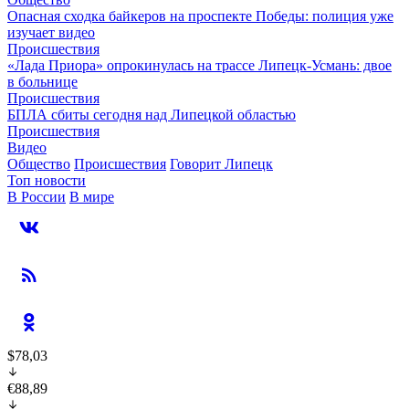
Опасная сходка байкеров на проспекте Победы: полиция уже
изучает видео
Происшествия
«Лада Приора» опрокинулась на трассе Липецк-Усмань: двое
в больнице
Происшествия
БПЛА сбиты сегодня над Липецкой областью
Происшествия
Видео
Общество
Происшествия
Говорит Липецк
Топ новости
В России
В мире
$78,03
€88,89