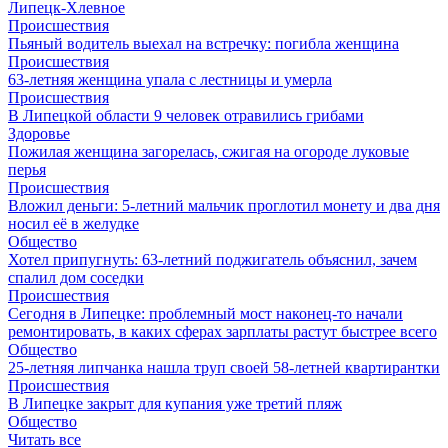
Липецк-Хлевное
Происшествия
Пьяный водитель выехал на встречку: погибла женщина
Происшествия
63-летняя женщина упала с лестницы и умерла
Происшествия
В Липецкой области 9 человек отравились грибами
Здоровье
Пожилая женщина загорелась, сжигая на огороде луковые
перья
Происшествия
Вложил деньги: 5-летний мальчик проглотил монету и два дня
носил её в желудке
Общество
Хотел припугнуть: 63-летний поджигатель объяснил, зачем
спалил дом соседки
Происшествия
Сегодня в Липецке: проблемный мост наконец-то начали
ремонтировать, в каких сферах зарплаты растут быстрее всего
Общество
25-летняя липчанка нашла труп своей 58-летней квартирантки
Происшествия
В Липецке закрыт для купания уже третий пляж
Общество
Читать все