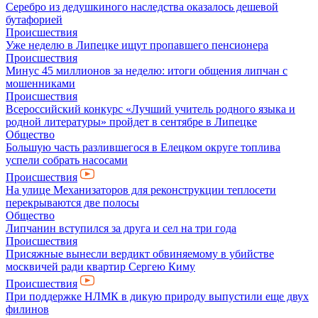
Серебро из дедушкиного наследства оказалось дешевой
бутафорией
Происшествия
Уже неделю в Липецке ищут пропавшего пенсионера
Происшествия
Минус 45 миллионов за неделю: итоги общения липчан с
мошенниками
Происшествия
Всероссийский конкурс «Лучший учитель родного языка и
родной литературы» пройдет в сентябре в Липецке
Общество
Большую часть разлившегося в Елецком округе топлива
успели собрать насосами
Происшествия
На улице Механизаторов для реконструкции теплосети
перекрываются две полосы
Общество
Липчанин вступился за друга и сел на три года
Происшествия
Присяжные вынесли вердикт обвиняемому в убийстве
москвичей ради квартир Сергею Киму
Происшествия
При поддержке НЛМК в дикую природу выпустили еще двух
филинов