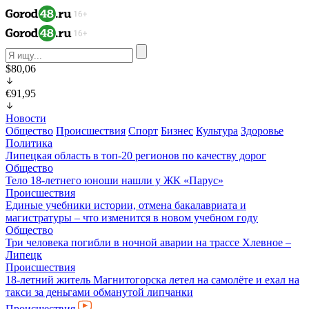
$80,06
€91,95
Новости
Общество
Происшествия
Спорт
Бизнес
Культура
Здоровье
Политика
Липецкая область в топ-20 регионов по качеству дорог
Общество
Тело 18-летнего юноши нашли у ЖК «Парус»
Происшествия
Единые учебники истории, отмена бакалавриата и
магистратуры – что изменится в новом учебном году
Общество
Три человека погибли в ночной аварии на трассе Хлевное –
Липецк
Происшествия
18-летний житель Магнитогорска летел на самолёте и ехал на
такси за деньгами обманутой липчанки
Происшествия