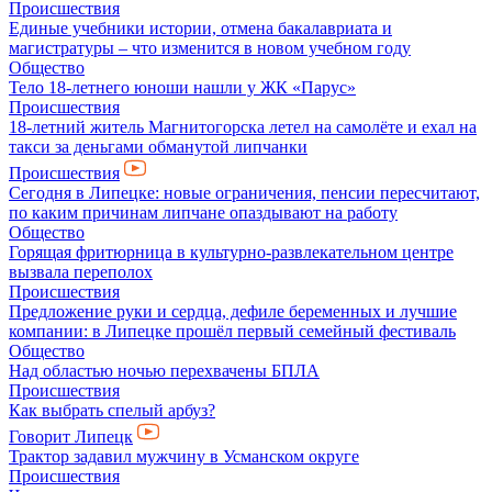
Происшествия
Единые учебники истории, отмена бакалавриата и
магистратуры – что изменится в новом учебном году
Общество
Тело 18-летнего юноши нашли у ЖК «Парус»
Происшествия
18-летний житель Магнитогорска летел на самолёте и ехал на
такси за деньгами обманутой липчанки
Происшествия
Сегодня в Липецке: новые ограничения, пенсии пересчитают,
по каким причинам липчане опаздывают на работу
Общество
Горящая фритюрница в культурно-развлекательном центре
вызвала переполох
Происшествия
Предложение руки и сердца, дефиле беременных и лучшие
компании: в Липецке прошёл первый семейный фестиваль
Общество
Над областью ночью перехвачены БПЛА
Происшествия
Как выбрать спелый арбуз?
Говорит Липецк
Трактор задавил мужчину в Усманском округе
Происшествия