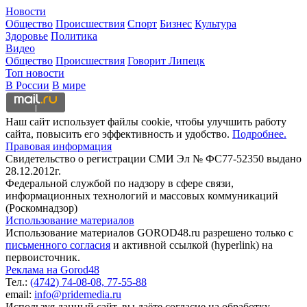
Новости
Общество
Происшествия
Спорт
Бизнес
Культура
Здоровье
Политика
Видео
Общество
Происшествия
Говорит Липецк
Топ новости
В России
В мире
Наш сайт использует файлы cookie, чтобы улучшить работу
сайта, повысить его эффективность и удобство.
Подробнее.
Правовая информация
Свидетельство о регистрации СМИ Эл № ФС77-52350 выдано
28.12.2012г.
Федеральной службой по надзору в сфере связи,
информационных технологий и массовых коммуникаций
(Роскомнадзор)
Использование материалов
Использование материалов GOROD48.ru разрешено только с
письменного согласия
и активной ссылкой (hyperlink) на
первоисточник.
Реклама на Gorod48
Тел.:
(4742) 74-08-08,
77-55-88
email:
info@pridemedia.ru
Используя данный сайт, вы даёте согласие на обработку