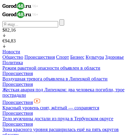
$82,16
€94,83
Новости
Общество
Происшествия
Спорт
Бизнес
Культура
Здоровье
Политика
Режим ракетной опасности объявлен в области
Происшествия
Воздушная тревога объявлена в Липецкой области
Происшествия
Жесткая авария под Липецком: два человека погибли, трое
пострадали
Происшествия
Красный уровень снят, жёлтый — сохраняется
Происшествия
Тело мужчины достали из пруда в Тербунском округе
Происшествия
Зона красного уровня расширилась ещё на пять округов
области