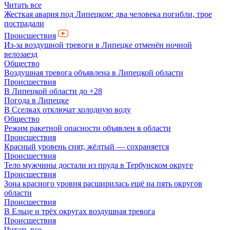
Читать все
Жесткая авария под Липецком: два человека погибли, трое
пострадали
Происшествия
Из-за воздушной тревоги в Липецке отменён ночной
велозаезд
Общество
Воздушная тревога объявлена в Липецкой области
Происшествия
В Липецкой области до +28
Погода в Липецке
В Сселках отключат холодную воду
Общество
Режим ракетной опасности объявлен в области
Происшествия
Красный уровень снят, жёлтый — сохраняется
Происшествия
Тело мужчины достали из пруда в Тербунском округе
Происшествия
Зона красного уровня расширилась ещё на пять округов
области
Происшествия
В Ельце и трёх округах воздушная тревога
Происшествия
Читать все