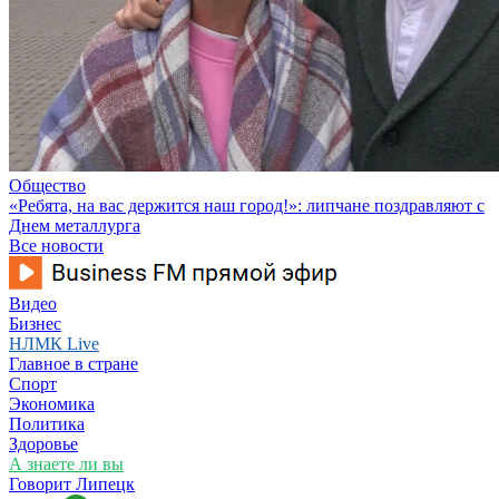
Общество
«Ребята, на вас держится наш город!»: липчане поздравляют с
Днем металлурга
Все новости
Видео
Бизнес
НЛМК Live
Главное в стране
Спорт
Экономика
Политика
Здоровье
А знаете ли вы
Говорит Липецк