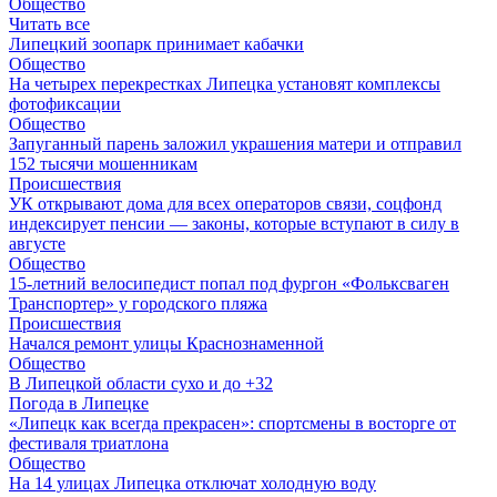
Общество
Читать все
Липецкий зоопарк принимает кабачки
Общество
На четырех перекрестках Липецка установят комплексы
фотофиксации
Общество
Запуганный парень заложил украшения матери и отправил
152 тысячи мошенникам
Происшествия
УК открывают дома для всех операторов связи, соцфонд
индексирует пенсии — законы, которые вступают в силу в
августе
Общество
15-летний велосипедист попал под фургон «Фольксваген
Транспортер» у городского пляжа
Происшествия
Начался ремонт улицы Краснознаменной
Общество
В Липецкой области сухо и до +32
Погода в Липецке
«Липецк как всегда прекрасен»: спортсмены в восторге от
фестиваля триатлона
Общество
На 14 улицах Липецка отключат холодную воду