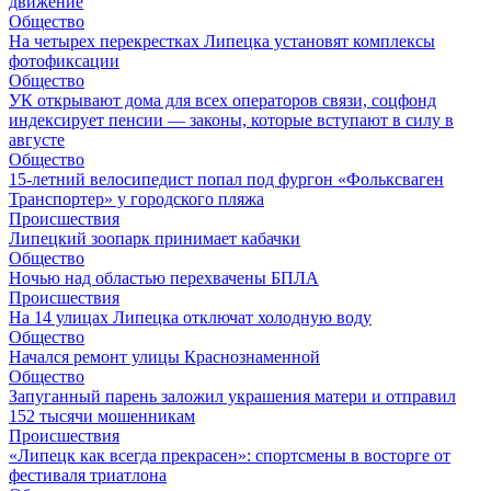
движение
Общество
На четырех перекрестках Липецка установят комплексы
фотофиксации
Общество
УК открывают дома для всех операторов связи, соцфонд
индексирует пенсии — законы, которые вступают в силу в
августе
Общество
15-летний велосипедист попал под фургон «Фольксваген
Транспортер» у городского пляжа
Происшествия
Липецкий зоопарк принимает кабачки
Общество
Ночью над областью перехвачены БПЛА
Происшествия
На 14 улицах Липецка отключат холодную воду
Общество
Начался ремонт улицы Краснознаменной
Общество
Запуганный парень заложил украшения матери и отправил
152 тысячи мошенникам
Происшествия
«Липецк как всегда прекрасен»: спортсмены в восторге от
фестиваля триатлона