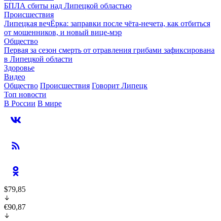
БПЛА сбиты над Липецкой областью
Происшествия
Липецкая вечЁрка: заправки после чёта-нечета, как отбиться
от мошенников, и новый вице-мэр
Общество
Первая за сезон смерть от отравления грибами зафиксирована
в Липецкой области
Здоровье
Видео
Общество
Происшествия
Говорит Липецк
Топ новости
В России
В мире
$79,85
€90,87