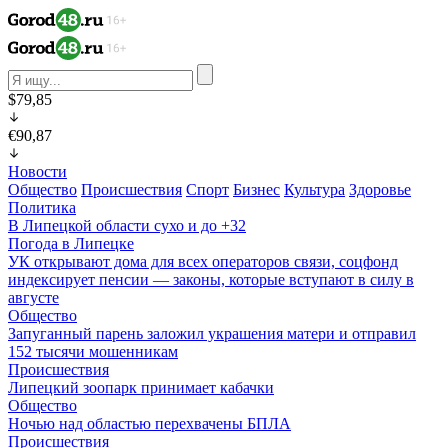
$79,85
€90,87
Новости
Общество
Происшествия
Спорт
Бизнес
Культура
Здоровье
Политика
В Липецкой области сухо и до +32
Погода в Липецке
УК открывают дома для всех операторов связи, соцфонд
индексирует пенсии — законы, которые вступают в силу в
августе
Общество
Запуганный парень заложил украшения матери и отправил
152 тысячи мошенникам
Происшествия
Липецкий зоопарк принимает кабачки
Общество
Ночью над областью перехвачены БПЛА
Происшествия