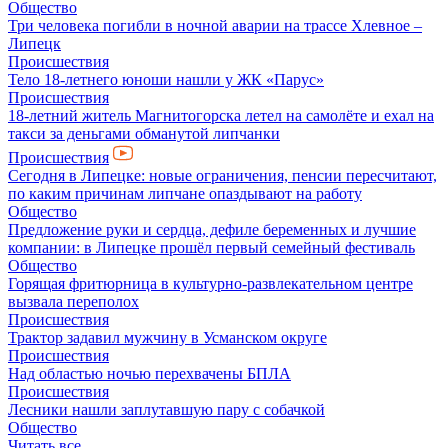
Общество
Три человека погибли в ночной аварии на трассе Хлевное –
Липецк
Происшествия
Тело 18-летнего юноши нашли у ЖК «Парус»
Происшествия
18-летний житель Магнитогорска летел на самолёте и ехал на
такси за деньгами обманутой липчанки
Происшествия
Сегодня в Липецке: новые ограничения, пенсии пересчитают,
по каким причинам липчане опаздывают на работу
Общество
Предложение руки и сердца, дефиле беременных и лучшие
компании: в Липецке прошёл первый семейный фестиваль
Общество
Горящая фритюрница в культурно-развлекательном центре
вызвала переполох
Происшествия
Трактор задавил мужчину в Усманском округе
Происшествия
Над областью ночью перехвачены БПЛА
Происшествия
Лесники нашли заплутавшую пару с собачкой
Общество
Читать все