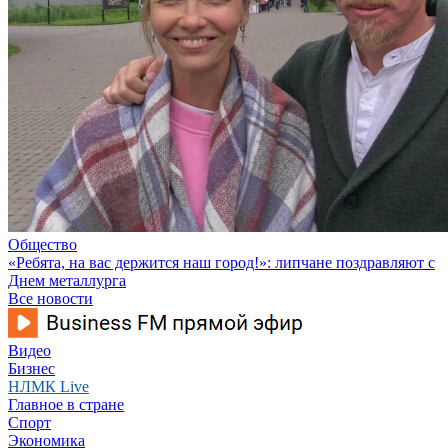
Общество
«Ребята, на вас держится наш город!»: липчане поздравляют с
Днем металлурга
Все новости
Видео
Бизнес
НЛМК Live
Главное в стране
Спорт
Экономика