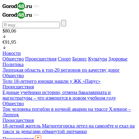
$80,06
€91,95
Новости
Общество
Происшествия
Спорт
Бизнес
Культура
Здоровье
Политика
Липецкая область в топ-20 регионов по качеству дорог
Общество
Тело 18-летнего юноши нашли у ЖК «Парус»
Происшествия
Единые учебники истории, отмена бакалавриата и
магистратуры – что изменится в новом учебном году
Общество
Три человека погибли в ночной аварии на трассе Хлевное –
Липецк
Происшествия
18-летний житель Магнитогорска летел на самолёте и ехал на
такси за деньгами обманутой липчанки
Происшествия