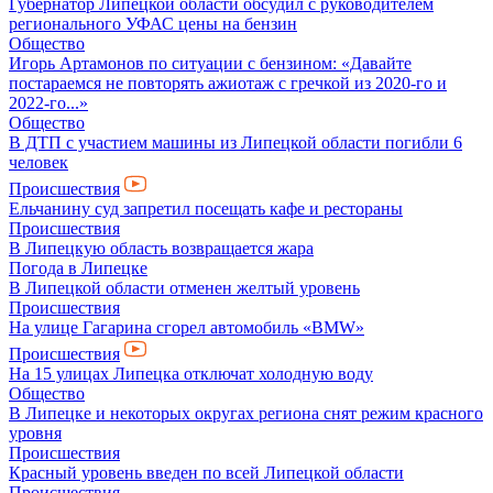
Губернатор Липецкой области обсудил с руководителем
регионального УФАС цены на бензин
Общество
Игорь Артамонов по ситуации с бензином: «Давайте
постараемся не повторять ажиотаж с гречкой из 2020-го и
2022-го...»
Общество
В ДТП с участием машины из Липецкой области погибли 6
человек
Происшествия
Ельчанину суд запретил посещать кафе и рестораны
Происшествия
В Липецкую область возвращается жара
Погода в Липецке
В Липецкой области отменен желтый уровень
Происшествия
На улице Гагарина сгорел автомобиль «BMW»
Происшествия
На 15 улицах Липецка отключат холодную воду
Общество
В Липецке и некоторых округах региона снят режим красного
уровня
Происшествия
Красный уровень введен по всей Липецкой области
Происшествия