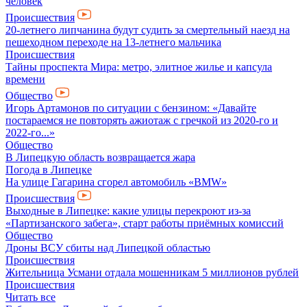
человек
Происшествия
20-летнего липчанина будут судить за смертельный наезд на
пешеходном переходе на 13-летнего мальчика
Происшествия
Тайны проспекта Мира: метро, элитное жилье и капсула
времени
Общество
Игорь Артамонов по ситуации с бензином: «Давайте
постараемся не повторять ажиотаж с гречкой из 2020-го и
2022-го...»
Общество
В Липецкую область возвращается жара
Погода в Липецке
На улице Гагарина сгорел автомобиль «BMW»
Происшествия
Выходные в Липецке: какие улицы перекроют из-за
«Партизанского забега», старт работы приёмных комиссий
Общество
Дроны ВСУ сбиты над Липецкой областью
Происшествия
Жительница Усмани отдала мошенникам 5 миллионов рублей
Происшествия
Читать все