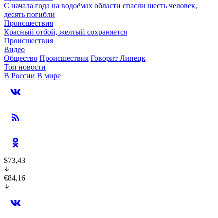
С начала года на водоёмах области спасли шесть человек,
десять погибли
Происшествия
Красный отбой, желтый сохраняется
Происшествия
Видео
Общество
Происшествия
Говорит Липецк
Топ новости
В России
В мире
$73,43
€84,16