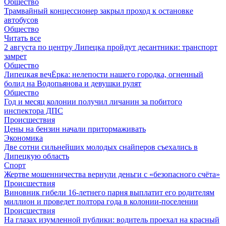
Общество
Трамвайный концессионер закрыл проход к остановке
автобусов
Общество
Читать все
2 августа по центру Липецка пройдут десантники: транспорт
замрет
Общество
Липецкая вечЁрка: нелепости нашего городка, огненный
болид на Водопьянова и девушки рулят
Общество
Год и месяц колонии получил личанин за побитого
инспектора ДПС
Происшествия
Цены на бензин начали притормаживать
Экономика
Две сотни сильнейших молодых снайперов съехались в
Липецкую область
Спорт
Жертве мошенничества вернули деньги с «безопасного счёта»
Происшествия
Виновник гибели 16-летнего парня выплатит его родителям
миллион и проведет полтора года в колонии-поселении
Происшествия
На глазах изумленной публики: водитель проехал на красный