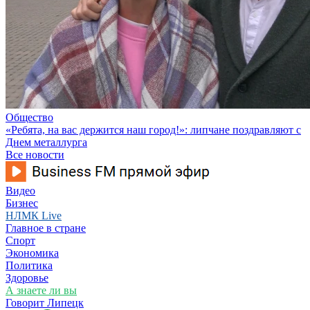
Общество
«Ребята, на вас держится наш город!»: липчане поздравляют с
Днем металлурга
Все новости
Видео
Бизнес
НЛМК Live
Главное в стране
Спорт
Экономика
Политика
Здоровье
А знаете ли вы
Говорит Липецк