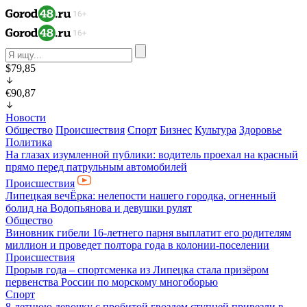
$79,85
€90,87
Новости
Общество
Происшествия
Спорт
Бизнес
Культура
Здоровье
Политика
На глазах изумленной публики: водитель проехал на красный
прямо перед патрульным автомобилей
Происшествия
Липецкая вечЁрка: нелепости нашего городка, огненный
болид на Водопьянова и девушки рулят
Общество
Виновник гибели 16-летнего парня выплатит его родителям
миллион и проведет полтора года в колонии-поселении
Происшествия
Прорыв года – спортсменка из Липецка стала призёром
первенства России по морскому многоборью
Спорт
8-летнюю девочку с пробитой гвоздем ступней привезли в