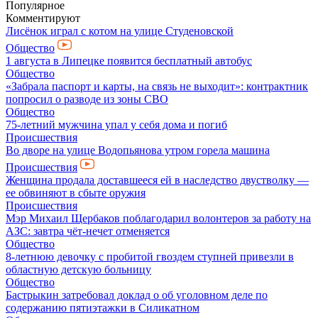
Популярное
Комментируют
Лисёнок играл с котом на улице Студеновской
Общество
1 августа в Липецке появится бесплатный автобус
Общество
«Забрала паспорт и карты, на связь не выходит»: контрактник
попросил о разводе из зоны СВО
Общество
75-летний мужчина упал у себя дома и погиб
Происшествия
Во дворе на улице Водопьянова утром горела машина
Происшествия
Женщина продала доставшееся ей в наследство двустволку —
ее обвиняют в сбыте оружия
Происшествия
Мэр Михаил Щербаков поблагодарил волонтеров за работу на
АЗС: завтра чёт-нечет отменяется
Общество
8-летнюю девочку с пробитой гвоздем ступней привезли в
областную детскую больницу
Общество
Бастрыкин затребовал доклад о об уголовном деле по
содержанию пятиэтажки в Силикатном