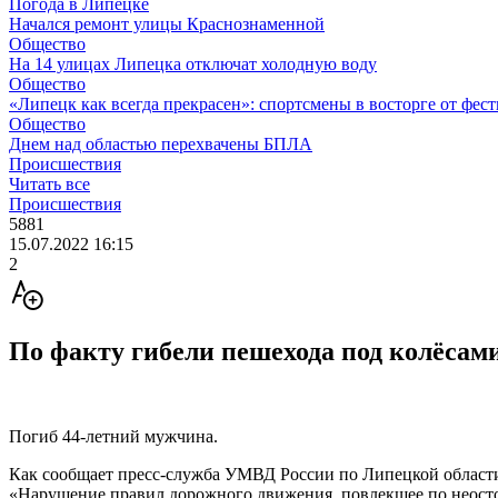
Погода в Липецке
Начался ремонт улицы Краснознаменной
Общество
На 14 улицах Липецка отключат холодную воду
Общество
«Липецк как всегда прекрасен»: спортсмены в восторге от фес
Общество
Днем над областью перехвачены БПЛА
Происшествия
Читать все
Происшествия
5881
15.07.2022 16:15
2
По факту гибели пешехода под колёсам
Погиб 44-летний мужчина.
Как сообщает пресс-служба УМВД России по Липецкой области,
«Нарушение правил дорожного движения, повлекшее по неосто