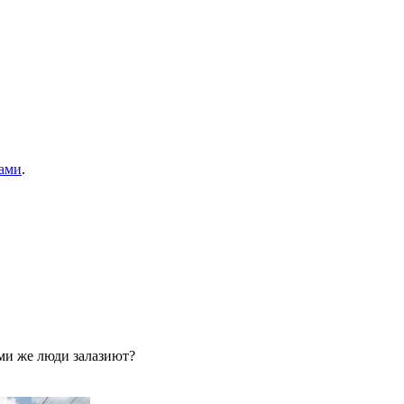
ами
.
ами же люди залазиют?