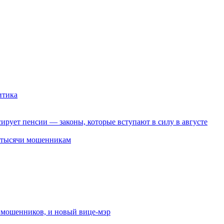
итика
ирует пенсии — законы, которые вступают в силу в августе
2 тысячи мошенникам
от мошенников, и новый вице-мэр