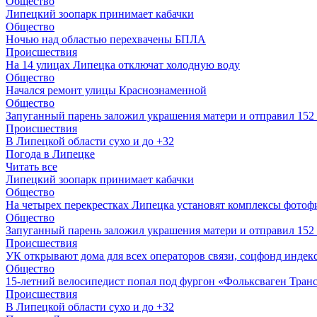
Общество
Липецкий зоопарк принимает кабачки
Общество
Ночью над областью перехвачены БПЛА
Происшествия
На 14 улицах Липецка отключат холодную воду
Общество
Начался ремонт улицы Краснознаменной
Общество
Запуганный парень заложил украшения матери и отправил 15
Происшествия
В Липецкой области сухо и до +32
Погода в Липецке
Читать все
Липецкий зоопарк принимает кабачки
Общество
На четырех перекрестках Липецка установят комплексы фотоф
Общество
Запуганный парень заложил украшения матери и отправил 15
Происшествия
УК открывают дома для всех операторов связи, соцфонд индекс
Общество
15-летний велосипедист попал под фургон «Фольксваген Транс
Происшествия
В Липецкой области сухо и до +32