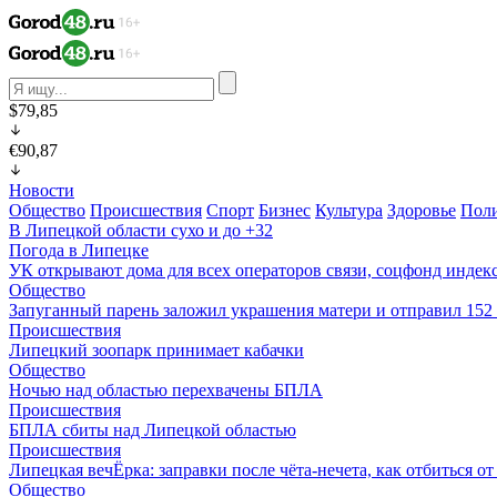
$79,85
€90,87
Новости
Общество
Происшествия
Спорт
Бизнес
Культура
Здоровье
Пол
В Липецкой области сухо и до +32
Погода в Липецке
УК открывают дома для всех операторов связи, соцфонд индекс
Общество
Запуганный парень заложил украшения матери и отправил 15
Происшествия
Липецкий зоопарк принимает кабачки
Общество
Ночью над областью перехвачены БПЛА
Происшествия
БПЛА сбиты над Липецкой областью
Происшествия
Липецкая вечЁрка: заправки после чёта-нечета, как отбиться 
Общество