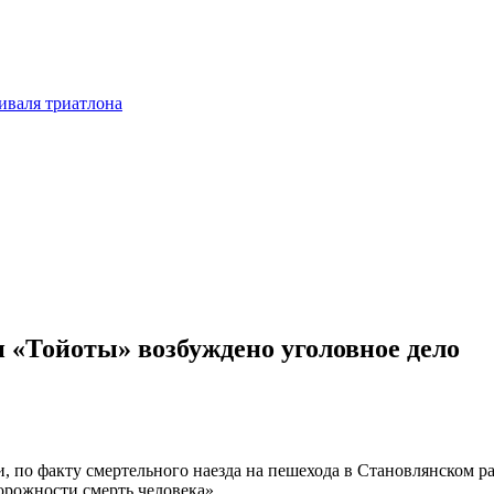
тиваля триатлона
и «Тойоты» возбуждено уголовное дело
 по факту смертельного наезда на пешехода в Становлянском ра
рожности смерть человека».