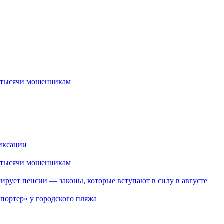
2 тысячи мошенникам
иксации
2 тысячи мошенникам
ирует пенсии — законы, которые вступают в силу в августе
портер» у городского пляжа