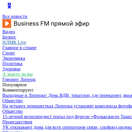
Все новости
Видео
Бизнес
НЛМК Live
Главное в стране
Спорт
Экономика
Политика
Здоровье
А знаете ли вы
Говорит Липецк
Популярное
Комментируют
Выходные в Липецке: День ВДВ, триатлон, где перекроют дви
Общество
На четырех перекрестках Липецка установят комплексы фотоф
Общество
15-летний велосипедист попал под фургон «Фольксваген Транс
Происшествия
УК открывают дома для всех операторов связи, соцфонд индекс