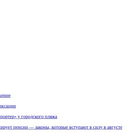
жение
иксации
портер» у городского пляжа
ирует пенсии — законы, которые вступают в силу в августе