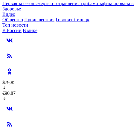
Первая за сезон смерть от отравления грибами зафиксирована 
Здоровье
Видео
Общество
Происшествия
Говорит Липецк
Топ новости
В России
В мире
$79,85
€90,87