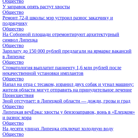
Общество
У заправок опять растут хвосты
Общество
Ремонт 72‑й школы: мэр устроил разнос заказчику и
подрядчику
Общество
На Соборной площади отремонтируют архитектурный
символ Липецка
Общество
Зарплату до 150 000 рублей предлагали на ярмарке вакансий
в Липецке
Общество
Стоматология выплатит пациенту 1,6 млн рублей после
некачественной установки имплантов
Общество
Напал на отца с тесаком, изранил двух собак и угнал машину:
жителя области могут отправить на принудительное лечение
Происшествия
Зной отступает: в Липецкой области — дожди, грозы и град
Общество
Липецкая вечЁрка: хвосты у бензозаправок, вонь в «Елецком»
и разнос мэра
Общество
На десяти улицах Липецка отключат холодную воду
Общество