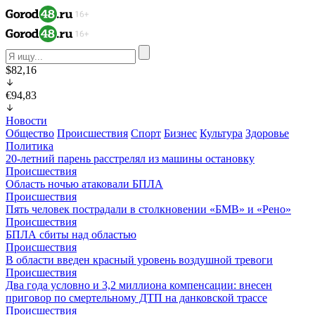
$82,16
€94,83
Новости
Общество
Происшествия
Спорт
Бизнес
Культура
Здоровье
Политика
20-летний парень расстрелял из машины остановку
Происшествия
Область ночью атаковали БПЛА
Происшествия
Пять человек пострадали в столкновении «БМВ» и «Рено»
Происшествия
БПЛА сбиты над областью
Происшествия
В области введен красный уровень воздушной тревоги
Происшествия
Два года условно и 3,2 миллиона компенсации: внесен
приговор по смертельному ДТП на данковской трассе
Происшествия