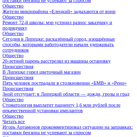
поставки бензина не успевают за спросом
Общество
Жители микрорайона «Елецкий» задыхаются от вони
Общество
Ремонт 72‑й школы: мэр устроил разнос заказчику и
подрядчику
Общество
Сегодня в Липецке: раскалённый город, изощрённые
способы, которыми работодатели начали удерживать
сотрудников
Общество
20-летний парень расстрелял из машины остановку
Происшествия
В Липецке горел цветочный магазин
Происшествия
Пять человек пострадали в столкновении «БМВ» и «Рено»
Происшествия
Зной отступает: в Липецкой области — дожди, грозы и град
Общество
Стоматология выплатит пациенту 1,6 млн рублей после
некачественной установки имплантов
Общество
Читать все
Игорь Артамонов прокомментировал ситуацию на заправках:
поставки бензина не успевают за спросом