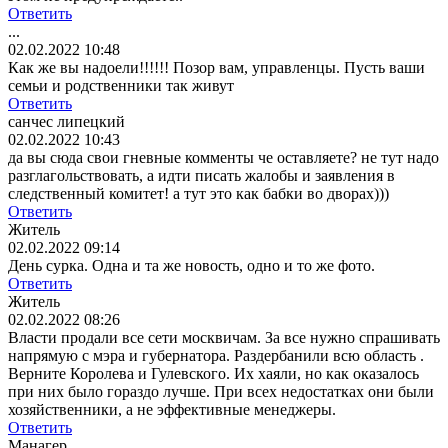
Ответить
...
02.02.2022 10:48
Как же вы надоели!!!!!! Позор вам, управленцы. Пусть ваши
семьи и родственники так живут
Ответить
санчес липецкий
02.02.2022 10:43
да вы сюда свои гневные комменты че оставляете? не тут надо
разглагольствовать, а идти писать жалобы и заявления в
следственный комитет! а тут это как бабки во дворах)))
Ответить
Житель
02.02.2022 09:14
День сурка. Одна и та же новость, одно и то же фото.
Ответить
Житель
02.02.2022 08:26
Власти продали все сети москвичам. За все нужно спрашивать
напрямую с мэра и губернатора. Раздербанили всю область .
Верните Королева и Гулевского. Их хаяли, но как оказалось
при них было гораздо лучше. При всех недостатках они были
хозяйственники, а не эффективные менеджеры.
Ответить
Манагер