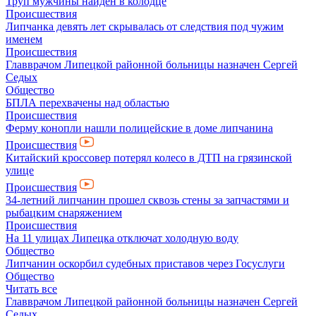
Труп мужчины найден в колодце
Происшествия
Липчанка девять лет скрывалась от следствия под чужим
именем
Происшествия
Главврачом Липецкой районной больницы назначен Сергей
Седых
Общество
БПЛА перехвачены над областью
Происшествия
Ферму конопли нашли полицейские в доме липчанина
Происшествия
Китайский кроссовер потерял колесо в ДТП на грязинской
улице
Происшествия
34-летний липчанин прошел сквозь стены за запчастями и
рыбацким снаряжением
Происшествия
На 11 улицах Липецка отключат холодную воду
Общество
Липчанин оскорбил судебных приставов через Госуслуги
Общество
Читать все
Главврачом Липецкой районной больницы назначен Сергей
Седых