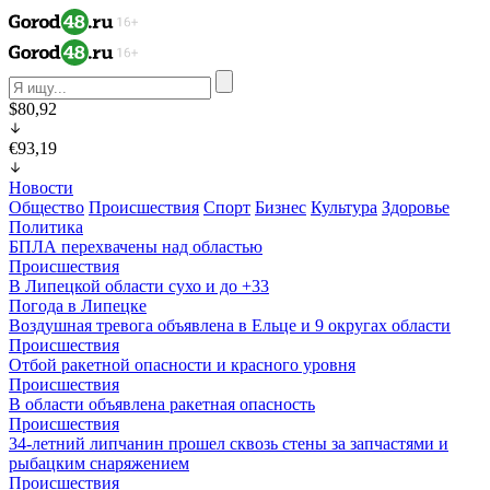
$80,92
€93,19
Новости
Общество
Происшествия
Спорт
Бизнес
Культура
Здоровье
Политика
БПЛА перехвачены над областью
Происшествия
В Липецкой области сухо и до +33
Погода в Липецке
Воздушная тревога объявлена в Ельце и 9 округах области
Происшествия
Отбой ракетной опасности и красного уровня
Происшествия
В области объявлена ракетная опасность
Происшествия
34-летний липчанин прошел сквозь стены за запчастями и
рыбацким снаряжением
Происшествия