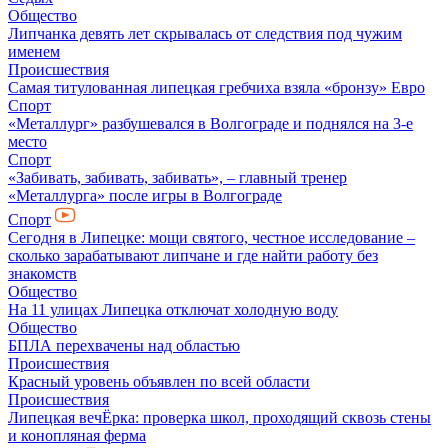
Общество
Липчанка девять лет скрывалась от следствия под чужим
именем
Происшествия
Самая титулованная липецкая гребчиха взяла «бронзу» Евро
Спорт
«Металлург» разбушевался в Волгограде и поднялся на 3-е
место
Спорт
«Забивать, забивать, забивать», – главный тренер
«Металлурга» после игры в Волгограде
Спорт
Сегодня в Липецке: мощи святого, честное исследование –
сколько зарабатывают липчане и где найти работу без
знакомств
Общество
На 11 улицах Липецка отключат холодную воду
Общество
БПЛА перехвачены над областью
Происшествия
Красный уровень объявлен по всей области
Происшествия
Липецкая вечЁрка: проверка школ, проходящий сквозь стены
и конопляная ферма