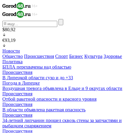
$80,92
€93,19
Новости
Общество
Происшествия
Спорт
Бизнес
Культура
Здоровье
Политика
БПЛА перехвачены над областью
Происшествия
В Липецкой области сухо и до +33
Погода в Липецке
Воздушная тревога объявлена в Ельце и 9 округах области
Происшествия
Отбой ракетной опасности и красного уровня
Происшествия
В области объявлена ракетная опасность
Происшествия
34-летний липчанин прошел сквозь стены за запчастями и
рыбацким снаряжением
Происшествия