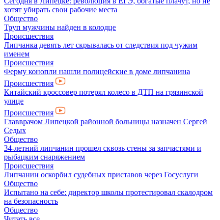
Сегодня в Липецке: революция в ЕГЭ, богатые плачут, но не
хотят убирать свои рабочие места
Общество
Труп мужчины найден в колодце
Происшествия
Липчанка девять лет скрывалась от следствия под чужим
именем
Происшествия
Ферму конопли нашли полицейские в доме липчанина
Происшествия
Китайский кроссовер потерял колесо в ДТП на грязинской
улице
Происшествия
Главврачом Липецкой районной больницы назначен Сергей
Седых
Общество
34-летний липчанин прошел сквозь стены за запчастями и
рыбацким снаряжением
Происшествия
Липчанин оскорбил судебных приставов через Госуслуги
Общество
Испытано на себе: директор школы протестировал скалодром
на безопасность
Общество
Читать все