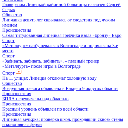
Главврачом Липецкой районной больницы назначен Сергей
Седых
Общество
Липчанка девять лет скрывалась от следствия под чужим
именем
Происшествия
Самая титулованная липецкая гребчиха взяла «бронзу» Евро
Спорт
«Металлург» разбушевался в Волгограде и поднялся на 3-е
место
Спорт
«Забивать, забивать, забивать», – главный тренер
«Металлурга» после игры в Волгограде
Спорт
На 11 улицах Липецка отключат холодную воду
Общество
Воздушная тревога объявлена в Ельце и 9 округах области
Происшествия
БПЛА перехвачены над областью
Происшествия
Красный уровень объявлен по всей области
Происшествия
Липецкая вечЁрка: проверка школ, проходящий сквозь стены
и конопляная ферма