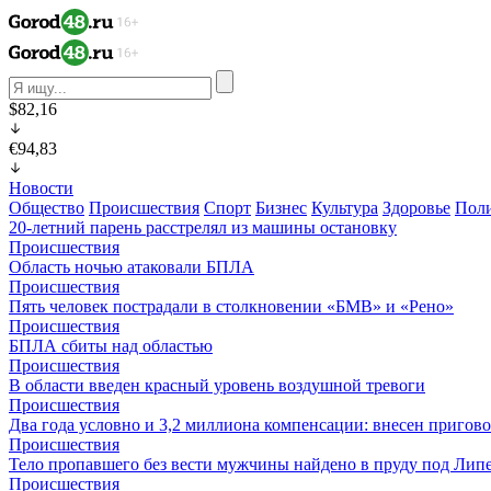
$82,16
€94,83
Новости
Общество
Происшествия
Спорт
Бизнес
Культура
Здоровье
Пол
20-летний парень расстрелял из машины остановку
Происшествия
Область ночью атаковали БПЛА
Происшествия
Пять человек пострадали в столкновении «БМВ» и «Рено»
Происшествия
БПЛА сбиты над областью
Происшествия
В области введен красный уровень воздушной тревоги
Происшествия
Два года условно и 3,2 миллиона компенсации: внесен пригов
Происшествия
Тело пропавшего без вести мужчины найдено в пруду под Лип
Происшествия