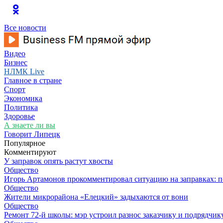
Все новости
Видео
Бизнес
НЛМК Live
Главное в стране
Спорт
Экономика
Политика
Здоровье
А знаете ли вы
Говорит Липецк
Популярное
Комментируют
У заправок опять растут хвосты
Общество
Игорь Артамонов прокомментировал ситуацию на заправках: по
Общество
Жители микрорайона «Елецкий» задыхаются от вони
Общество
Ремонт 72‑й школы: мэр устроил разнос заказчику и подрядчик