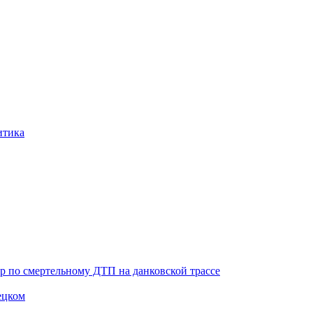
итика
ор по смертельному ДТП на данковской трассе
ецком