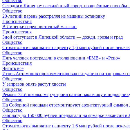
Общество
Сегодня в Липецке: раскалённый город, изощрённые способы, 
Общество
20-летний парень расстрелял из машины остановку
Происшествия
В Липецке горел цветочный магазин
Происшествия
Зной отступает: в Липецкой области — дожди, грозы и град
Общество
Стоматология выплатит пациенту 1,6 млн рублей после некач
Общество
Пять человек пострадали в столкновении «БМВ» и «Рено»
Происшествия
Читать все
Игорь Артамонов прокомментировал ситуацию на заправках: по
Общество
У заправок опять растут хвосты
Общество
Ремонт 72‑й школы: мэр устроил разнос заказчику и подрядчик
Общество
На Соборной площади отремонтируют архитектурный символ
Общество
Зарплату до 150 000 рублей предлагали на ярмарке вакансий в
Общество
Стоматология выплатит пациенту 1,6 млн рублей после некач