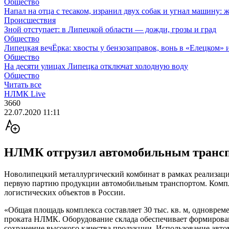
Общество
Напал на отца с тесаком, изранил двух собак и угнал машину: 
Происшествия
Зной отступает: в Липецкой области — дожди, грозы и град
Общество
Липецкая вечЁрка: хвосты у бензозаправок, вонь в «Елецком» и
Общество
На десяти улицах Липецка отключат холодную воду
Общество
Читать все
НЛМК Live
3660
22.07.2020 11:11
НЛМК отгрузил автомобильным транспо
Новолипецкий металлургический комбинат в рамках реализации
первую партию продукции автомобильным транспортом. Компле
логистических объектов в России.
«Общая площадь комплекса составляет 30 тыс. кв. м, одноврем
проката НЛМК. Оборудование склада обеспечивает формирован
сохранение высокого качества продукции. Использование автом