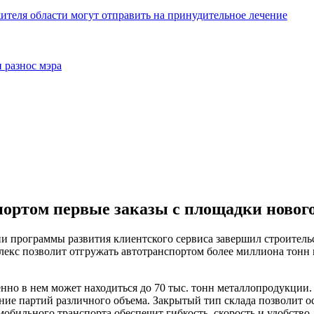
жителя области могут отправить на принудительное лечение
 разнос мэра
ртом первые заказы с площадки нового
 программы развития клиентского сервиса завершил строительс
кс позволит отгружать автотранспортом более миллиона тонн 
енно в нем может находиться до 70 тыс. тонн металлопродукции.
ие партий различного объема. Закрытый тип склада позволит о
обильного транспорта обеспечит гибкость, скорость и удобство 