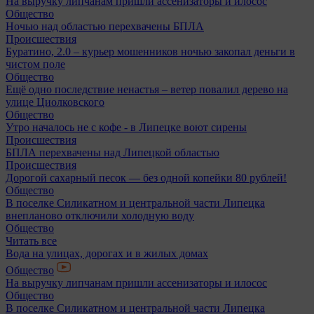
На выручку липчанам пришли ассенизаторы и илосос
Общество
Ночью над областью перехвачены БПЛА
Происшествия
Буратино, 2.0 – курьер мошенников ночью закопал деньги в
чистом поле
Общество
Ещё одно последствие ненастья – ветер повалил дерево на
улице Циолковского
Общество
Утро началось не с кофе - в Липецке воют сирены
Происшествия
БПЛА перехвачены над Липецкой областью
Происшествия
Дорогой сахарный песок — без одной копейки 80 рублей!
Общество
В поселке Силикатном и центральной части Липецка
внепланово отключили холодную воду
Общество
Читать все
Вода на улицах, дорогах и в жилых домах
Общество
На выручку липчанам пришли ассенизаторы и илосос
Общество
В поселке Силикатном и центральной части Липецка