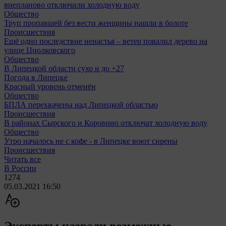
внепланово отключили холодную воду
Общество
Труп пропавшей без вести женщины нашли в болоте
Происшествия
Ещё одно последствие ненастья – ветер повалил дерево на
улице Циолковского
Общество
В Липецкой области сухо и до +27
Погода в Липецке
Красный уровень отменён
Общество
БПЛА перехвачены над Липецкой областью
Происшествия
В районах Сырского и Коровино отключат холодную воду
Общество
Утро началось не с кофе - в Липецке воют сирены
Происшествия
Читать все
В России
1274
05.03.2021 16:50
Эксперты назвали возможные