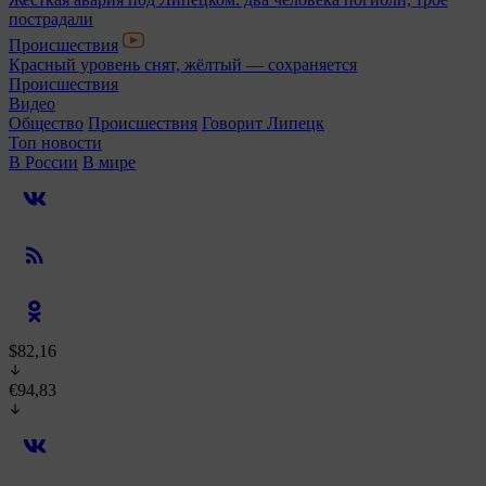
пострадали
Происшествия
Красный уровень снят, жёлтый — сохраняется
Происшествия
Видео
Общество
Происшествия
Говорит Липецк
Топ новости
В России
В мире
$82,16
€94,83