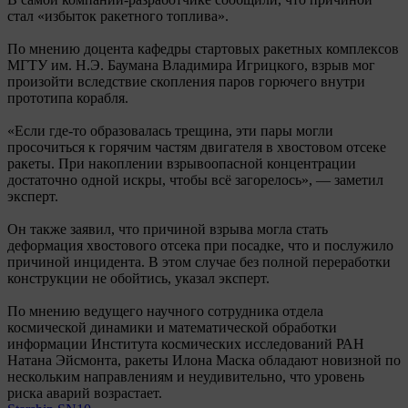
стал «избыток ракетного топлива».
По мнению доцента кафедры стартовых ракетных комплексов
МГТУ им. Н.Э. Баумана Владимира Игрицкого, взрыв мог
произойти вследствие скопления паров горючего внутри
прототипа корабля.
«Если где-то образовалась трещина, эти пары могли
просочиться к горячим частям двигателя в хвостовом отсеке
ракеты. При накоплении взрывоопасной концентрации
достаточно одной искры, чтобы всё загорелось», — заметил
эксперт.
Он также заявил, что причиной взрыва могла стать
деформация хвостового отсека при посадке, что и послужило
причиной инцидента. В этом случае без полной переработки
конструкции не обойтись, указал эксперт.
По мнению ведущего научного сотрудника отдела
космической динамики и математической обработки
информации Института космических исследований РАН
Натана Эйсмонта, ракеты Илона Маска обладают новизной по
нескольким направлениям и неудивительно, что уровень
риска аварий возрастает.