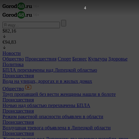
2
$82,16
€94,83
Новости
Общество
Происшествия
Спорт
Бизнес
Культура
Здоровье
Политика
БПЛА перехвачены над Липецкой областью
Происшествия
Вода на улицах, дорогах и в жилых домах
Общество
Труп пропавшей без вести женщины нашли в болоте
Происшествия
Ночью над областью перехвачены БПЛА
Происшествия
Режим ракетной опасности объявлен в области
Происшествия
Воздушная тревога объявлена в Липецкой области
Происшествия
Жесткая авария под Липецком: два человека погибли, трое