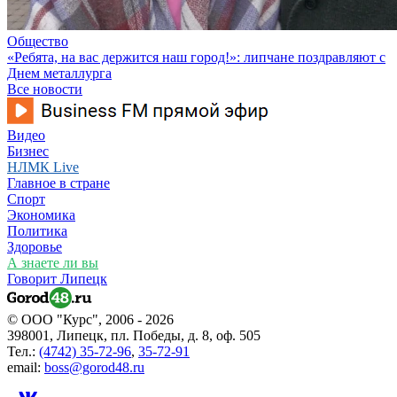
Общество
«Ребята, на вас держится наш город!»: липчане поздравляют с
Днем металлурга
Все новости
Видео
Бизнес
НЛМК Live
Главное в стране
Спорт
Экономика
Политика
Здоровье
А знаете ли вы
Говорит Липецк
© ООО "Курс", 2006 - 2026
398001, Липецк, пл. Победы, д. 8, оф. 505
Тел.:
(4742) 35-72-96
,
35-72-91
email:
boss@gorod48.ru