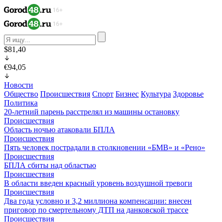
$81,40
€94,05
Новости
Общество
Происшествия
Спорт
Бизнес
Культура
Здоровье
Политика
20-летний парень расстрелял из машины остановку
Происшествия
Область ночью атаковали БПЛА
Происшествия
Пять человек пострадали в столкновении «БМВ» и «Рено»
Происшествия
БПЛА сбиты над областью
Происшествия
В области введен красный уровень воздушной тревоги
Происшествия
Два года условно и 3,2 миллиона компенсации: внесен
приговор по смертельному ДТП на данковской трассе
Происшествия