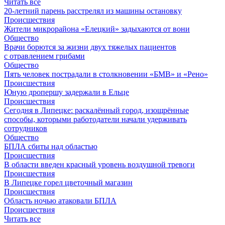
Читать все
20-летний парень расстрелял из машины остановку
Происшествия
Жители микрорайона «Елецкий» задыхаются от вони
Общество
Врачи борются за жизни двух тяжелых пациентов
с отравлением грибами
Общество
Пять человек пострадали в столкновении «БМВ» и «Рено»
Происшествия
Юную дропершу задержали в Ельце
Происшествия
Сегодня в Липецке: раскалённый город, изощрённые
способы, которыми работодатели начали удерживать
сотрудников
Общество
БПЛА сбиты над областью
Происшествия
В области введен красный уровень воздушной тревоги
Происшествия
В Липецке горел цветочный магазин
Происшествия
Область ночью атаковали БПЛА
Происшествия
Читать все