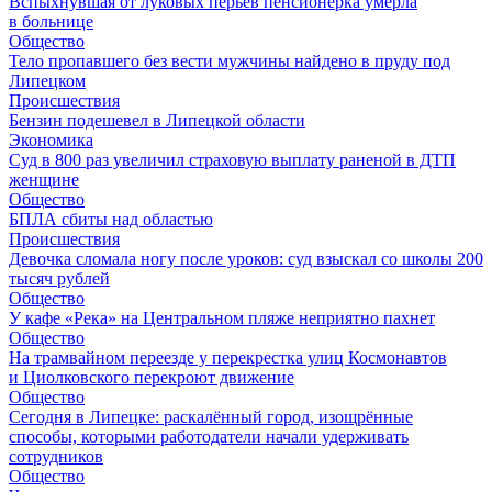
Вспыхнувшая от луковых перьев пенсионерка умерла
в больнице
Общество
Тело пропавшего без вести мужчины найдено в пруду под
Липецком
Происшествия
Бензин подешевел в Липецкой области
Экономика
Суд в 800 раз увеличил страховую выплату раненой в ДТП
женщине
Общество
БПЛА сбиты над областью
Происшествия
Девочка сломала ногу после уроков: суд взыскал со школы 200
тысяч рублей
Общество
У кафе «Река» на Центральном пляже неприятно пахнет
Общество
На трамвайном переезде у перекрестка улиц Космонавтов
и Циолковского перекроют движение
Общество
Сегодня в Липецке: раскалённый город, изощрённые
способы, которыми работодатели начали удерживать
сотрудников
Общество