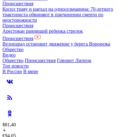
Происшествия
Косил траву и наехал на односельчанина: 70-летнего
тракториста обвиняют в причинении смерти по
неосторожности
Происшествия
Арестован ранивший ребенка стрелок
Происшествия
Велопарад остановит движение у берега Воронежа
Общество
Видео
Общество
Происшествия
Говорит Липецк
Топ новости
В России
В мире
$81,40
€94,05