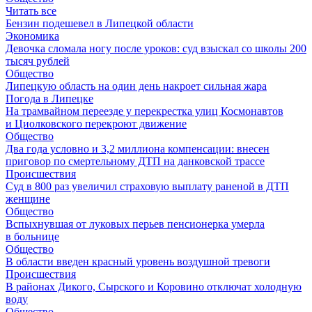
Читать все
Бензин подешевел в Липецкой области
Экономика
Девочка сломала ногу после уроков: суд взыскал со школы 200
тысяч рублей
Общество
Липецкую область на один день накроет сильная жара
Погода в Липецке
На трамвайном переезде у перекрестка улиц Космонавтов
и Циолковского перекроют движение
Общество
Два года условно и 3,2 миллиона компенсации: внесен
приговор по смертельному ДТП на данковской трассе
Происшествия
Суд в 800 раз увеличил страховую выплату раненой в ДТП
женщине
Общество
Вспыхнувшая от луковых перьев пенсионерка умерла
в больнице
Общество
В области введен красный уровень воздушной тревоги
Происшествия
В районах Дикого, Сырского и Коровино отключат холодную
воду
Общество