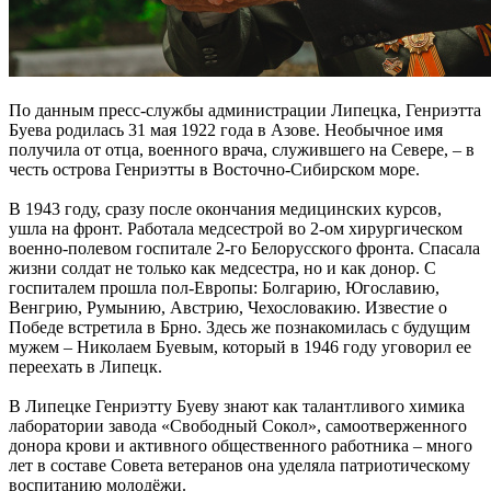
По данным пресс-службы администрации Липецка, Генриэтта
Буева родилась 31 мая 1922 года в Азове. Необычное имя
получила от отца, военного врача, служившего на Севере, – в
честь острова Генриэтты в Восточно-Сибирском море.
В 1943 году, сразу после окончания медицинских курсов,
ушла на фронт. Работала медсестрой во 2-ом хирургическом
военно-полевом госпитале 2-го Белорусского фронта. Спасала
жизни солдат не только как медсестра, но и как донор. С
госпиталем прошла пол-Европы: Болгарию, Югославию,
Венгрию, Румынию, Австрию, Чехословакию. Известие о
Победе встретила в Брно. Здесь же познакомилась с будущим
мужем – Николаем Буевым, который в 1946 году уговорил ее
переехать в Липецк.
В Липецке Генриэтту Буеву знают как талантливого химика
лаборатории завода «Свободный Сокол», самоотверженного
донора крови и активного общественного работника – много
лет в составе Совета ветеранов она уделяла патриотическому
воспитанию молодёжи.