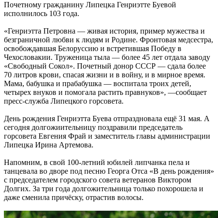
Почетному гражданину Липецка Генриэтте Буевой
исполнилось 103 года.
«Генриэтта Петровна — живая история, пример мужества и
безграничной любви к людям и Родине. Фронтовая медсестра,
освобождавшая Белоруссию и встретившая Победу в
Чехословакии. Труженица тыла — более 45 лет отдала заводу
«Свободный Сокол». Почетный донор СССР — сдала более
70 литров крови, спасая жизни и в войну, и в мирное время.
Мама, бабушка и прабабушка — воспитала троих детей,
четырех внуков и помогала растить правнуков», —сообщает
пресс-служба Липецкого горсовета.
День рождения Генриэтта Буева отпраздновала ещё 31 мая. А
сегодня долгожиительницу поздравили председатель
горсовета Евгения Фрай и заместитель главы администрации
Липецка Ирина Артемова.
Напомним, в свой 100-летний юбилей липчанка пела и
танцевала во дворе под песню Георга Отса «В день рождения»
с председателем городского совета ветеранов Виктором
Долгих. За три года долгожительница только похорошела и
даже сменила причёску, отрастив волосы.