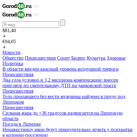
$81,40
€94,05
Новости
Общество
Происшествия
Спорт
Бизнес
Культура
Здоровье
Политика
В области введен красный уровень воздушной тревоги
Происшествия
Два года условно и 3,2 миллиона компенсации: внесен
приговор по смертельному ДТП на данковской трассе
Происшествия
Тело пропавшего без вести мужчины найдено в пруду под
Липецком
Происшествия
Сильная жара до +36 градусов надвигается на Липецкую
область
Погода в Липецке
Ненавистницу икон будут принудительно лечить у психиатра
в колонии-поселении