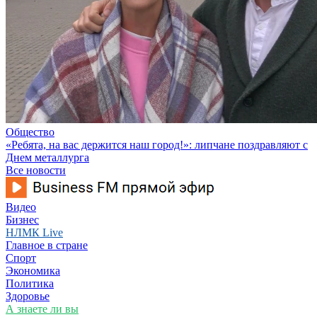
Общество
«Ребята, на вас держится наш город!»: липчане поздравляют с
Днем металлурга
Все новости
Видео
Бизнес
НЛМК Live
Главное в стране
Спорт
Экономика
Политика
Здоровье
А знаете ли вы