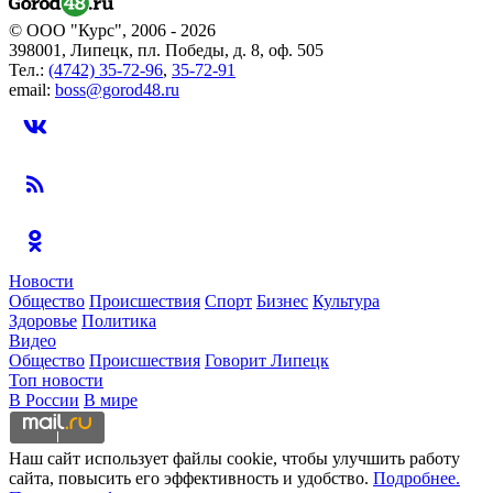
© ООО "Курс", 2006 - 2026
398001, Липецк, пл. Победы, д. 8, оф. 505
Тел.:
(4742) 35-72-96
,
35-72-91
email:
boss@gorod48.ru
Новости
Общество
Происшествия
Спорт
Бизнес
Культура
Здоровье
Политика
Видео
Общество
Происшествия
Говорит Липецк
Топ новости
В России
В мире
Наш сайт использует файлы cookie, чтобы улучшить работу
сайта, повысить его эффективность и удобство.
Подробнее.