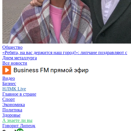
Общество
«Ребята, на вас держится наш город!»: липчане поздравляют с
Днем металлурга
Все новости
Видео
Бизнес
НЛМК Live
Главное в стране
Спорт
Экономика
Политика
Здоровье
А знаете ли вы
Говорит Липецк