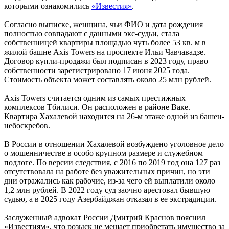
которыми ознакомились
«Известия»
.
Согласно выписке, женщина, чьи ФИО и дата рождения
полностью совпадают с данными экс-судьи, стала
собственницей квартиры площадью чуть более 53 кв. м в
жилой башне Axis Towers на проспекте Ильи Чавчавадзе.
Договор купли-продажи был подписан в 2023 году, право
собственности зарегистрировано 17 июня 2025 года.
Стоимость объекта может составлять около 25 млн рублей.
Axis Towers считается одним из самых престижных
комплексов Тбилиси. Он расположен в районе Ваке.
Квартира Хахалевой находится на 26-м этаже одной из башен-
небоскребов.
В России в отношении Хахалевой возбуждено уголовное дело
о мошенничестве в особо крупном размере и служебном
подлоге. По версии следствия, с 2016 по 2019 год она 127 раз
отсутствовала на работе без уважительных причин, но эти
дни отражались как рабочие, из-за чего ей выплатили около
1,2 млн рублей. В 2022 году суд заочно арестовал бывшую
судью, а в 2025 году Азербайджан отказал в ее экстрадиции.
Заслуженный адвокат России Дмитрий Краснов пояснил
«Известиям», что розыск не мешает приобретать имущество за