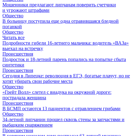
Мошенники предлагают липчанам поверить счетчики
и угрожают штрафами
Общество
В больницу поступила еще одна отравившаяся бледной
поганкой
Общество
Читать все
Подробности гибели 16-летнего мальчика: водитель «ВАЗа»
выехал на встречку
Происшествия
Подросток и 18-летний парень попались на попытке сбыта
синтетики
Происшествия
Сегодня в Липецке: революция в ЕГЭ, богатые плачут, но не
хотят убирать свои рабочие места
Общество
«Грейт Волл» слетел с виадука на окружной дороге:
пострадала женщина
Происшествия
В БСМП остаются 13 пациентов с отравлением грибами
Общество
34-летний липчанин прошел сквозь стены за запчастями и
рыбацким снаряжением
Происшествия
В горящем нежилом доме пострадал 63-летний мужчина