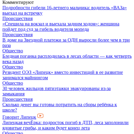
Комментируют
Подробности гибели 16-летнего мальчика: водитель «ВАЗа»
выехал на встречку
Происшествия
«Спешила на вокзал и выехала задним ходом»: женщина
пойдет под суд за гибель водителя мопеда
Происшествия
В доме на Звездной платежи за ОДН выросли более чем в три
раза
Общество
Бледная поганка расплодилась в лесах области — как четверть
века назад
Общество
Резидент ОЭЗ «Липецк» вместо инвестиций в ее развитие
занимался майнингом
Общество
30 человек жильцов пятиэтажки эвакуированы из-за
замыкания
Происшествия
Сколько денег вы готовы потратить на сборы ребёнка к
школе?
Говорит Липецк
Липецкая вечЁрка: подросток погиб в ДТП, леса заполонили
ядовитые грибы, и каким будет конец лета
Общество