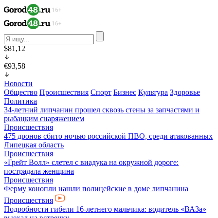
$81,12
€93,58
Новости
Общество
Происшествия
Спорт
Бизнес
Культура
Здоровье
Политика
34-летний липчанин прошел сквозь стены за запчастями и
рыбацким снаряжением
Происшествия
475 дронов сбито ночью российской ПВО, среди атакованных
Липецкая область
Происшествия
«Грейт Волл» слетел с виадука на окружной дороге:
пострадала женщина
Происшествия
Ферму конопли нашли полицейские в доме липчанина
Происшествия
Подробности гибели 16-летнего мальчика: водитель «ВАЗа»
выехал на встречку