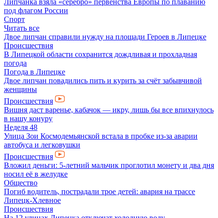
Липчанка взяла «серебро» первенства Европы по плаванию
под флагом России
Спорт
Читать все
Двое липчан справили нужду на площади Героев в Липецке
Происшествия
В Липецкой области сохранится дождливая и прохладная
погода
Погода в Липецке
Двое липчан повадились пить и курить за счёт забывчивой
женщины
Происшествия
Вишня даст варенье, кабачок — икру, лишь бы все впихнулось
в нашу конуру
Неделя 48
Улица Зои Космодемьянской встала в пробке из-за аварии
автобуса и легковушки
Происшествия
Вложил деньги: 5-летний мальчик проглотил монету и два дня
носил её в желудке
Общество
Погиб водитель, пострадали трое детей: авария на трассе
Липецк-Хлевное
Происшествия
На 12 улицах Липецка отключат холодную воду