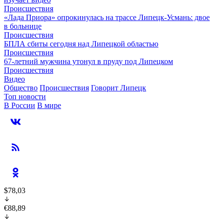
Происшествия
«Лада Приора» опрокинулась на трассе Липецк-Усмань: двое
в больнице
Происшествия
БПЛА сбиты сегодня над Липецкой областью
Происшествия
67-летний мужчина утонул в пруду под Липецком
Происшествия
Видео
Общество
Происшествия
Говорит Липецк
Топ новости
В России
В мире
$78,03
€88,89