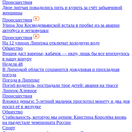
Происшествия
Двое липчан повадились пить и курить за счёт забывчивой
женщины
Происшествия
Улица Зои Космодемьянской встала в пробке из-за аварии
автобуса и легковушки
Происшествия
На 12 улицах Липецка отключат холодную воду
Общество
Вишня даст варенье, кабачок — икру, лишь бы все впихнулось
в нашу конуру
Неделя 48
В Липецкой области сохранится дождливая и прохладная
погода
Погода в Липецке
Погиб водитель, пострадали трое детей: авария на трассе
Липецк-Хлевное
Происшествия
Вложил деньги: 5-летний мальчик проглотил монету и два дня
носил её в желудке
Общество
Стабильность, которую мы ценим: Кристина Королёва вновь
на пьедестале чемпионата России
Спорт