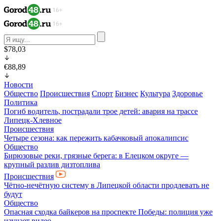
$78,03
€88,89
Новости
Общество
Происшествия
Спорт
Бизнес
Культура
Здоровье
Политика
Погиб водитель, пострадали трое детей: авария на трассе
Липецк-Хлевное
Происшествия
Четыре сезона: как пережить кабачковый апокалипсис
Общество
Бирюзовые реки, грязные берега: в Елецком округе —
крупный разлив дизтоплива
Происшествия
Чётно-нечётную систему в Липецкой области продлевать не
будут
Общество
Опасная сходка байкеров на проспекте Победы: полиция уже
изучает видео