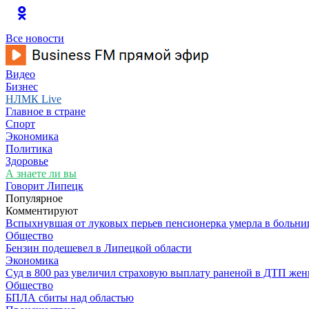
Все новости
Видео
Бизнес
НЛМК Live
Главное в стране
Спорт
Экономика
Политика
Здоровье
А знаете ли вы
Говорит Липецк
Популярное
Комментируют
Вспыхнувшая от луковых перьев пенсионерка умерла в больни
Общество
Бензин подешевел в Липецкой области
Экономика
Суд в 800 раз увеличил страховую выплату раненой в ДТП же
Общество
БПЛА сбиты над областью