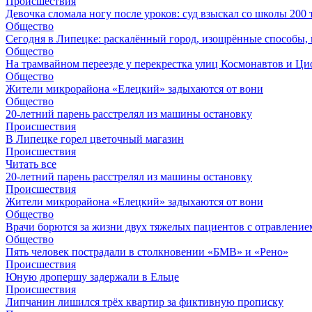
Происшествия
Девочка сломала ногу после уроков: суд взыскал со школы 200 
Общество
Сегодня в Липецке: раскалённый город, изощрённые способы, 
Общество
На трамвайном переезде у перекрестка улиц Космонавтов и Ц
Общество
Жители микрорайона «Елецкий» задыхаются от вони
Общество
20-летний парень расстрелял из машины остановку
Происшествия
В Липецке горел цветочный магазин
Происшествия
Читать все
20-летний парень расстрелял из машины остановку
Происшествия
Жители микрорайона «Елецкий» задыхаются от вони
Общество
Врачи борются за жизни двух тяжелых пациентов с отравление
Общество
Пять человек пострадали в столкновении «БМВ» и «Рено»
Происшествия
Юную дропершу задержали в Ельце
Происшествия
Липчанин лишился трёх квартир за фиктивную прописку