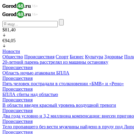
$81,40
€94,05
Новости
Общество
Происшествия
Спорт
Бизнес
Культура
Здоровье
Пол
20-летний парень расстрелял из машины остановку
Происшествия
Область ночью атаковали БПЛА
Происшествия
Пять человек пострадали в столкновении «БМВ» и «Рено»
Происшествия
БПЛА сбиты над областью
Происшествия
В области введен красный уровень воздушной тревоги
Происшествия
Два года условно и 3,2 миллиона компенсации: внесен пригов
Происшествия
Тело пропавшего без вести мужчины найдено в пруду под Лип
Происшествия