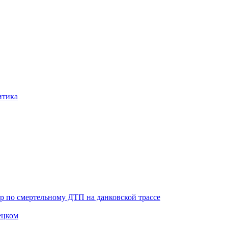
итика
ор по смертельному ДТП на данковской трассе
ецком