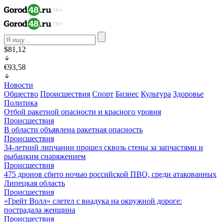
$81,12
€93,58
Новости
Общество
Происшествия
Спорт
Бизнес
Культура
Здоровье
Политика
Отбой ракетной опасности и красного уровня
Происшествия
В области объявлена ракетная опасность
Происшествия
34-летний липчанин прошел сквозь стены за запчастями и
рыбацким снаряжением
Происшествия
475 дронов сбито ночью российской ПВО, среди атакованных
Липецкая область
Происшествия
«Грейт Волл» слетел с виадука на окружной дороге:
пострадала женщина
Происшествия