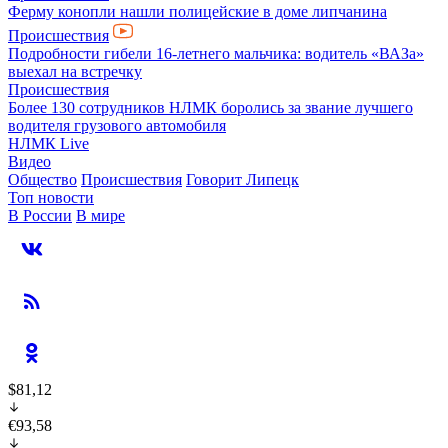
Ферму конопли нашли полицейские в доме липчанина
Происшествия
Подробности гибели 16-летнего мальчика: водитель «ВАЗа»
выехал на встречку
Происшествия
Более 130 сотрудников НЛМК боролись за звание лучшего
водителя грузового автомобиля
НЛМК Live
Видео
Общество
Происшествия
Говорит Липецк
Топ новости
В России
В мире
$81,12
€93,58