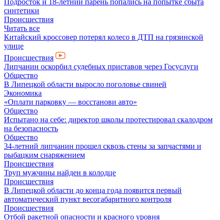
Подросток и 18-летний парень попались на попытке сбыта
синтетики
Происшествия
Читать все
Китайский кроссовер потерял колесо в ДТП на грязинской
улице
Происшествия
Липчанин оскорбил судебных приставов через Госуслуги
Общество
В Липецкой области выросло поголовье свиней
Экономика
«Оплати парковку — восстанови авто»
Общество
Испытано на себе: директор школы протестировал скалодром
на безопасность
Общество
34-летний липчанин прошел сквозь стены за запчастями и
рыбацким снаряжением
Происшествия
Труп мужчины найден в колодце
Происшествия
В Липецкой области до конца года появится первый
автоматический пункт весогабаритного контроля
Происшествия
Отбой ракетной опасности и красного уровня