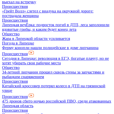
выехал на встречку
Происшествия
«Грейт Волл» слетел с виадука на окружной дороге:
пострадала женщина
Происшествия
Липецкая вечЁрка: подросток погиб в ДТП, леса заполонили
ядовитые грибы, и каким будет конец лета
Общество
Жара в Липецкой области усиливается
Погода в Липецке
Ферму конопли нашли полицейские в доме липчанина
Происшествия
Сегодня в Липецке: революция в ЕГЭ, богатые плачут, но не
хотят убирать свои рабочие места
Общество
34-летний липчанин прошел сквозь стены за запчастями и
рыбацким снаряжением
Происшествия
Китайский кроссовер потерял колесо в ДТП на грязинской
улице
Происшествия
475 дронов сбито ночью российской ПВО, среди атакованных
Липецкая область
Происшествия