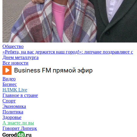
Общество
«Ребята, на вас держится наш город!»: липчане поздравляют с
Днем металлурга
Все новости
Видео
Бизнес
НЛМК Live
Главное в стране
Спорт
Экономика
Политика
Здоровье
А знаете ли вы
Говорит Липецк