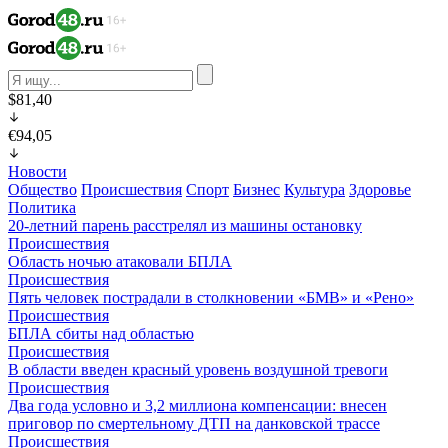
$81,40
€94,05
Новости
Общество
Происшествия
Спорт
Бизнес
Культура
Здоровье
Политика
20-летний парень расстрелял из машины остановку
Происшествия
Область ночью атаковали БПЛА
Происшествия
Пять человек пострадали в столкновении «БМВ» и «Рено»
Происшествия
БПЛА сбиты над областью
Происшествия
В области введен красный уровень воздушной тревоги
Происшествия
Два года условно и 3,2 миллиона компенсации: внесен
приговор по смертельному ДТП на данковской трассе
Происшествия