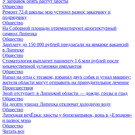
У заправок опять растут хвосты
Общество
Ремонт 72‑й школы: мэр устроил разнос заказчику и
подрядчику
Общество
На Соборной площади отремонтируют архитектурный
символ Липецка
Общество
Зарплату до 150 000 рублей предлагали на ярмарке вакансий
в Липецке
Общество
Стоматология выплатит пациенту 1,6 млн рублей после
некачественной установки имплантов
Общество
Напал на отца с тесаком, изранил двух собак и угнал машину:
жителя области могут отправить на принудительное лечение
Происшествия
Зной отступает: в Липецкой области — дожди, грозы и град
Общество
На десяти улицах Липецка отключат холодную воду
Общество
Липецкая вечЁрка: хвосты у бензозаправок, вонь в «Елецком»
и разнос мэра
Общество
Читать все