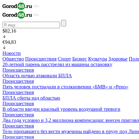
$82,16
€94,83
Новости
Общество
Происшествия
Спорт
Бизнес
Культура
Здоровье
Пол
20-летний парень расстрелял из машины остановку
Происшествия
Область ночью атаковали БПЛА
Происшествия
Пять человек пострадали в столкновении «БМВ» и «Рено»
Происшествия
БПЛА сбиты над областью
Происшествия
В области введен красный уровень воздушной тревоги
Происшествия
Два года условно и 3,2 миллиона компенсации: внесен пригов
Происшествия
Тело пропавшего без вести мужчины найдено в пруду под Лип
Происшествия