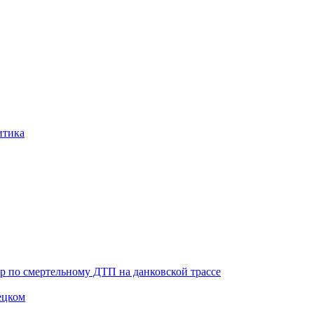
итика
ор по смертельному ДТП на данковской трассе
ецком