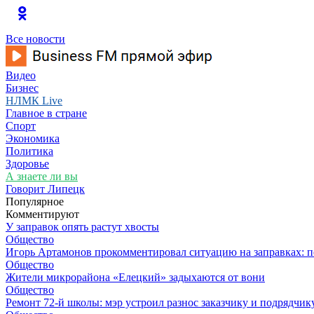
Все новости
Видео
Бизнес
НЛМК Live
Главное в стране
Спорт
Экономика
Политика
Здоровье
А знаете ли вы
Говорит Липецк
Популярное
Комментируют
У заправок опять растут хвосты
Общество
Игорь Артамонов прокомментировал ситуацию на заправках: по
Общество
Жители микрорайона «Елецкий» задыхаются от вони
Общество
Ремонт 72‑й школы: мэр устроил разнос заказчику и подрядчик