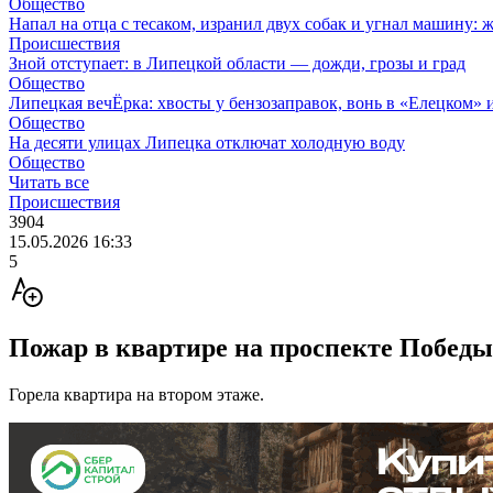
Общество
Напал на отца с тесаком, изранил двух собак и угнал машину: 
Происшествия
Зной отступает: в Липецкой области — дожди, грозы и град
Общество
Липецкая вечЁрка: хвосты у бензозаправок, вонь в «Елецком» и
Общество
На десяти улицах Липецка отключат холодную воду
Общество
Читать все
Происшествия
3904
15.05.2026 16:33
5
Пожар в квартире на проспекте Победы
Горела квартира на втором этаже.