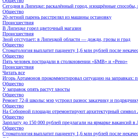
Общество
Сегодня в Липецке: раскалённый город, изощрённые способы, 
Общество
20-летний парень расстрелял из машины остановку
Происшествия
В Липецке горел цветочный магазин
Происшествия
Зной отступает: в Липецкой области — дожди, грозы и град
Общество
Стоматология выплатит пациенту 1,6 млн рублей после некач
Общество
Пять человек пострадали в столкновении «БМВ» и «Рено»
Происшествия
Читать все
Игорь Артамонов прокомментировал ситуацию на заправках: по
Общество
У заправок опять растут хвосты
Общество
Ремонт 72‑й школы: мэр устроил разнос заказчику и подрядчик
Общество
На Соборной площади отремонтируют архитектурный символ
Общество
Зарплату до 150 000 рублей предлагали на ярмарке вакансий в
Общество
Стоматология выплатит пациенту 1,6 млн рублей после некач