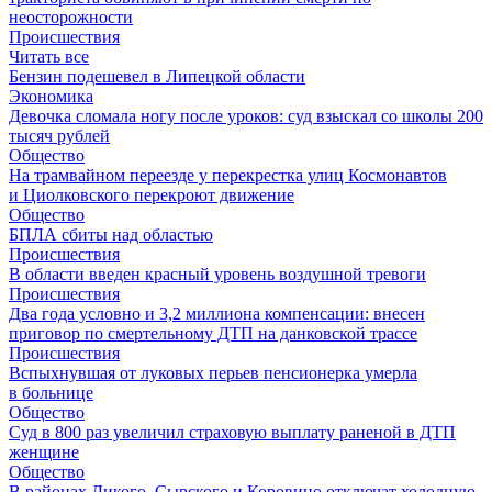
неосторожности
Происшествия
Читать все
Бензин подешевел в Липецкой области
Экономика
Девочка сломала ногу после уроков: суд взыскал со школы 200
тысяч рублей
Общество
На трамвайном переезде у перекрестка улиц Космонавтов
и Циолковского перекроют движение
Общество
БПЛА сбиты над областью
Происшествия
В области введен красный уровень воздушной тревоги
Происшествия
Два года условно и 3,2 миллиона компенсации: внесен
приговор по смертельному ДТП на данковской трассе
Происшествия
Вспыхнувшая от луковых перьев пенсионерка умерла
в больнице
Общество
Суд в 800 раз увеличил страховую выплату раненой в ДТП
женщине
Общество
В районах Дикого, Сырского и Коровино отключат холодную