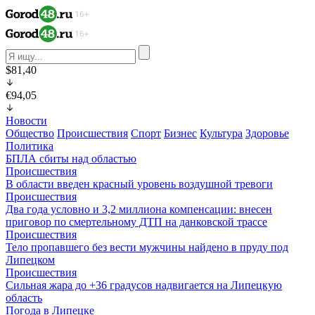
$81,40
€94,05
Новости
Общество
Происшествия
Спорт
Бизнес
Культура
Здоровье
Политика
БПЛА сбиты над областью
Происшествия
В области введен красный уровень воздушной тревоги
Происшествия
Два года условно и 3,2 миллиона компенсации: внесен
приговор по смертельному ДТП на данковской трассе
Происшествия
Тело пропавшего без вести мужчины найдено в пруду под
Липецком
Происшествия
Сильная жара до +36 градусов надвигается на Липецкую
область
Погода в Липецке