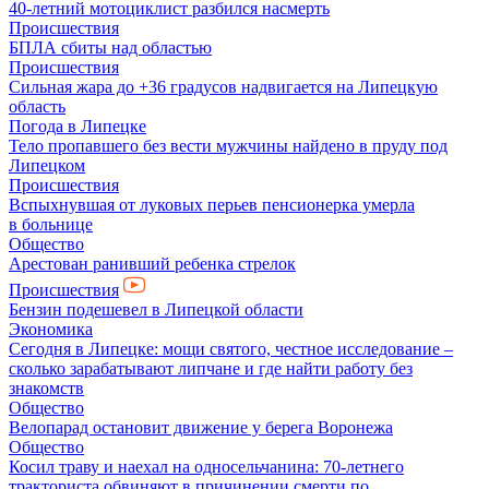
40-летний мотоциклист разбился насмерть
Происшествия
БПЛА сбиты над областью
Происшествия
Сильная жара до +36 градусов надвигается на Липецкую
область
Погода в Липецке
Тело пропавшего без вести мужчины найдено в пруду под
Липецком
Происшествия
Вспыхнувшая от луковых перьев пенсионерка умерла
в больнице
Общество
Арестован ранивший ребенка стрелок
Происшествия
Бензин подешевел в Липецкой области
Экономика
Сегодня в Липецке: мощи святого, честное исследование –
сколько зарабатывают липчане и где найти работу без
знакомств
Общество
Велопарад остановит движение у берега Воронежа
Общество
Косил траву и наехал на односельчанина: 70-летнего
тракториста обвиняют в причинении смерти по