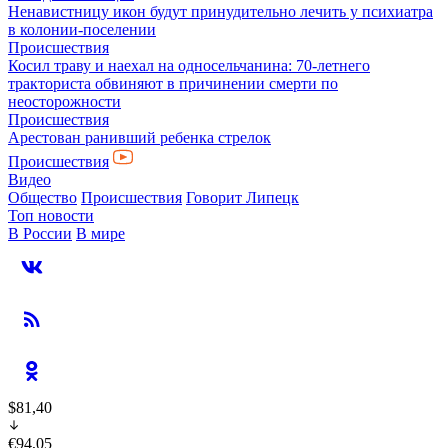
Ненавистницу икон будут принудительно лечить у психиатра
в колонии-поселении
Происшествия
Косил траву и наехал на односельчанина: 70-летнего
тракториста обвиняют в причинении смерти по
неосторожности
Происшествия
Арестован ранивший ребенка стрелок
Происшествия
Видео
Общество
Происшествия
Говорит Липецк
Топ новости
В России
В мире
$81,40
€94,05