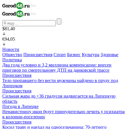
$81,40
€94,05
Новости
Общество
Происшествия
Спорт
Бизнес
Культура
Здоровье
Политика
Два года условно и 3,2 миллиона компенсации: внесен
приговор по смертельному ДТП на данковской трассе
Происшествия
Тело пропавшего без вести мужчины найдено в пруду под
Липецком
Происшествия
Сильная жара до +36 градусов надвигается на Липецкую
область
Погода в Липецке
Ненавистницу икон будут принудительно лечить у психиатра
в колонии-поселении
Происшествия
Косил траву и наехал на односельчанина: 70-летнего