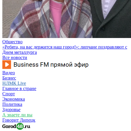
Общество
«Ребята, на вас держится наш город!»: липчане поздравляют с
Днем металлурга
Все новости
Видео
Бизнес
НЛМК Live
Главное в стране
Спорт
Экономика
Политика
Здоровье
А знаете ли вы
Говорит Липецк