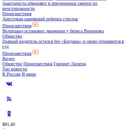
тракториста обвиняют в причинении смерти по
неосторожности
Происшествия
Арестован ранивший ребенка стрелок
Происшествия
Велопарад остановит движение у берега Воронежа
Общество
Пьяный водитель остался без «Богдана» и скоро отправится в
суд
Происшествия
Видео
Общество
Происшествия
Говорит Липецк
Топ новости
В России
В мире
$81,40