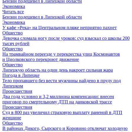
Бензин подешевел в Липецкой области
Экономика
Читать все
Бензин подешевел в Липецкой области
Экономика
У кафе «Река» на Центральном пляже неприятно пахнет
Общество
Девочка сломала ногу после уроков: суд взыскал со школы 200
тысяч рублей
Общество
На трамвайном переезде у перекрестка улиц Космонавтов
и Циолковского перекроют движение
Общество
Липецкую область на один день накроет сильная жара
Погода в Липецке
Тело пропавшего без вести мужчины найдено в пруду под
Липецком
Происшествия
Два года условно и 3,2 миллиона компенсации: внесен
приговор по смертельному ДТП на данковской трассе
Происшествия
Суд в 800 раз увеличил страховую выплату раненой в ДТП
женщине
Общество
В районах Дикого, Сырского и Коровино отключат холодную