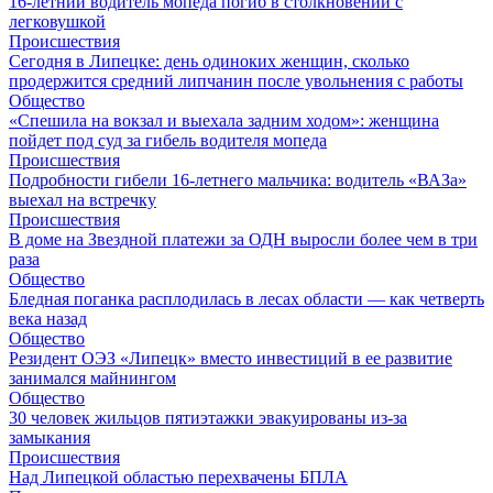
16-летний водитель мопеда погиб в столкновении с
легковушкой
Происшествия
Сегодня в Липецке: день одиноких женщин, сколько
продержится средний липчанин после увольнения с работы
Общество
«Спешила на вокзал и выехала задним ходом»: женщина
пойдет под суд за гибель водителя мопеда
Происшествия
Подробности гибели 16-летнего мальчика: водитель «ВАЗа»
выехал на встречку
Происшествия
В доме на Звездной платежи за ОДН выросли более чем в три
раза
Общество
Бледная поганка расплодилась в лесах области — как четверть
века назад
Общество
Резидент ОЭЗ «Липецк» вместо инвестиций в ее развитие
занимался майнингом
Общество
30 человек жильцов пятиэтажки эвакуированы из-за
замыкания
Происшествия
Над Липецкой областью перехвачены БПЛА