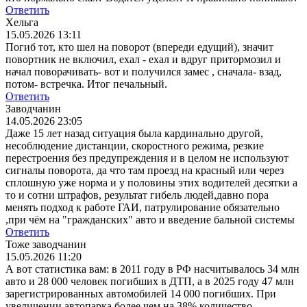
Ответить
Хельга
15.05.2026 13:11
Погиб тот, кто шел на поворот (впереди едущий), значит
повортник не включил, ехал - ехал и вдруг притормозил и
начал поворачивать- вот и получился замес , сначала- взад,
потом- встречка. Итог печальный.
Ответить
Заводчанин
14.05.2026 23:05
Даже 15 лет назад ситуация была кардинально другой,
несоблюдение дистанции, скоростного режима, резкие
перестроения без предупреждения и в целом не используют
сигналы поворота, да что там проезд на красный или через
сплошную уже норма и у половины этих водителей десятки а
то и сотни штрафов, результат гибель людей,давно пора
менять подход к работе ГАИ, патрулирование обязательно
,при чём на "гражданских" авто и введение бальной системы
Ответить
Тоже заводчанин
15.05.2026 11:20
А вот статистика вам: в 2011 году в РФ насчитывалось 34 млн
авто и 28 000 человек погибших в ДТП, а в 2025 году 47 млн
зарегистрированных автомобилей 14 000 погибших. При
увеличении автопарка более чем на 38% количество