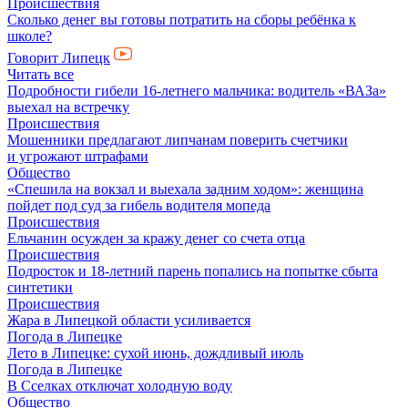
Происшествия
Сколько денег вы готовы потратить на сборы ребёнка к
школе?
Говорит Липецк
Читать все
Подробности гибели 16-летнего мальчика: водитель «ВАЗа»
выехал на встречку
Происшествия
Мошенники предлагают липчанам поверить счетчики
и угрожают штрафами
Общество
«Спешила на вокзал и выехала задним ходом»: женщина
пойдет под суд за гибель водителя мопеда
Происшествия
Ельчанин осужден за кражу денег со счета отца
Происшествия
Подросток и 18-летний парень попались на попытке сбыта
синтетики
Происшествия
Жара в Липецкой области усиливается
Погода в Липецке
Лето в Липецке: сухой июнь, дождливый июль
Погода в Липецке
В Сселках отключат холодную воду
Общество