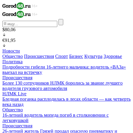
$80,06
€91,95
Новости
Общество
Происшествия
Спорт
Бизнес
Культура
Здоровье
Политика
Подробности гибели 16-летнего мальчика: водитель «ВАЗа»
выехал на встречку
Происшествия
Более 130 сотрудников НЛМК боролись за звание лучшего
водителя грузового автомобиля
НЛМК Live
Бледная поганка расплодилась в лесах области — как четверть
века назад
Общество
16-летний водитель мопеда погиб в столкновении с
легковушкой
Происшествия
26-летний житель Грязей продал опасную пневматику и