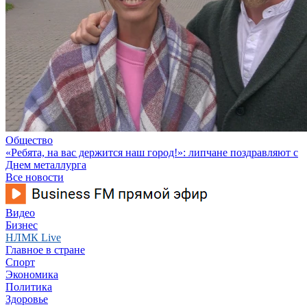
Общество
«Ребята, на вас держится наш город!»: липчане поздравляют с
Днем металлурга
Все новости
Видео
Бизнес
НЛМК Live
Главное в стране
Спорт
Экономика
Политика
Здоровье