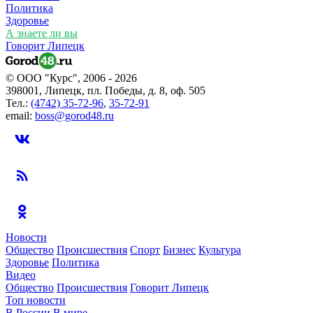
Политика
Здоровье
А знаете ли вы
Говорит Липецк
© ООО "Курс", 2006 - 2026
398001, Липецк, пл. Победы, д. 8, оф. 505
Тел.:
(4742) 35-72-96
,
35-72-91
email:
boss@gorod48.ru
Новости
Общество
Происшествия
Спорт
Бизнес
Культура
Здоровье
Политика
Видео
Общество
Происшествия
Говорит Липецк
Топ новости
В России
В мире