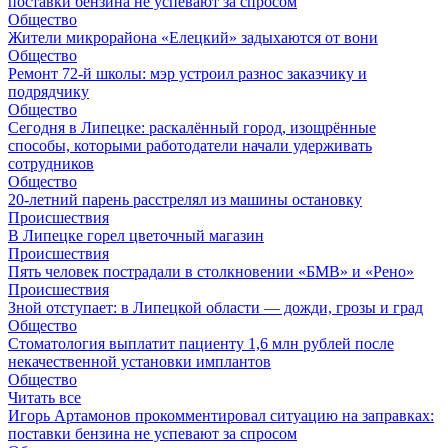
поставки бензина не успевают за спросом
Общество
Жители микрорайона «Елецкий» задыхаются от вони
Общество
Ремонт 72‑й школы: мэр устроил разнос заказчику и
подрядчику
Общество
Сегодня в Липецке: раскалённый город, изощрённые
способы, которыми работодатели начали удерживать
сотрудников
Общество
20-летний парень расстрелял из машины остановку
Происшествия
В Липецке горел цветочный магазин
Происшествия
Пять человек пострадали в столкновении «БМВ» и «Рено»
Происшествия
Зной отступает: в Липецкой области — дожди, грозы и град
Общество
Стоматология выплатит пациенту 1,6 млн рублей после
некачественной установки имплантов
Общество
Читать все
Игорь Артамонов прокомментировал ситуацию на заправках:
поставки бензина не успевают за спросом