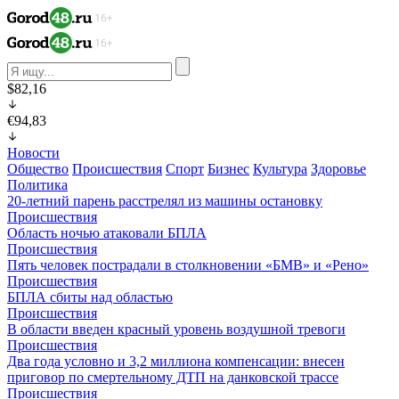
$82,16
€94,83
Новости
Общество
Происшествия
Спорт
Бизнес
Культура
Здоровье
Политика
20-летний парень расстрелял из машины остановку
Происшествия
Область ночью атаковали БПЛА
Происшествия
Пять человек пострадали в столкновении «БМВ» и «Рено»
Происшествия
БПЛА сбиты над областью
Происшествия
В области введен красный уровень воздушной тревоги
Происшествия
Два года условно и 3,2 миллиона компенсации: внесен
приговор по смертельному ДТП на данковской трассе
Происшествия