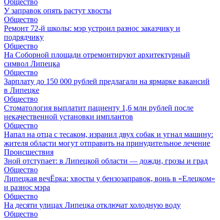
Общество
У заправок опять растут хвосты
Общество
Ремонт 72‑й школы: мэр устроил разнос заказчику и
подрядчику
Общество
На Соборной площади отремонтируют архитектурный
символ Липецка
Общество
Зарплату до 150 000 рублей предлагали на ярмарке вакансий
в Липецке
Общество
Стоматология выплатит пациенту 1,6 млн рублей после
некачественной установки имплантов
Общество
Напал на отца с тесаком, изранил двух собак и угнал машину:
жителя области могут отправить на принудительное лечение
Происшествия
Зной отступает: в Липецкой области — дожди, грозы и град
Общество
Липецкая вечЁрка: хвосты у бензозаправок, вонь в «Елецком»
и разнос мэра
Общество
На десяти улицах Липецка отключат холодную воду
Общество