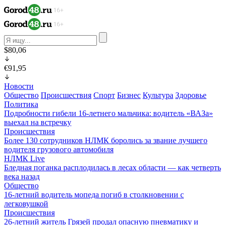
$80,06
€91,95
Новости
Общество
Происшествия
Спорт
Бизнес
Культура
Здоровье
Политика
Подробности гибели 16-летнего мальчика: водитель «ВАЗа»
выехал на встречку
Происшествия
Более 130 сотрудников НЛМК боролись за звание лучшего
водителя грузового автомобиля
НЛМК Live
Бледная поганка расплодилась в лесах области — как четверть
века назад
Общество
16-летний водитель мопеда погиб в столкновении с
легковушкой
Происшествия
26-летний житель Грязей продал опасную пневматику и