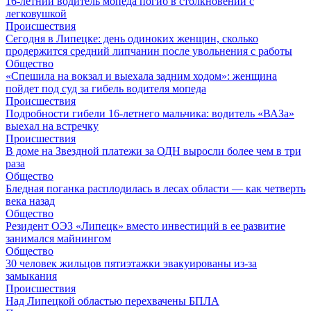
16-летний водитель мопеда погиб в столкновении с
легковушкой
Происшествия
Сегодня в Липецке: день одиноких женщин, сколько
продержится средний липчанин после увольнения с работы
Общество
«Спешила на вокзал и выехала задним ходом»: женщина
пойдет под суд за гибель водителя мопеда
Происшествия
Подробности гибели 16-летнего мальчика: водитель «ВАЗа»
выехал на встречку
Происшествия
В доме на Звездной платежи за ОДН выросли более чем в три
раза
Общество
Бледная поганка расплодилась в лесах области — как четверть
века назад
Общество
Резидент ОЭЗ «Липецк» вместо инвестиций в ее развитие
занимался майнингом
Общество
30 человек жильцов пятиэтажки эвакуированы из-за
замыкания
Происшествия
Над Липецкой областью перехвачены БПЛА