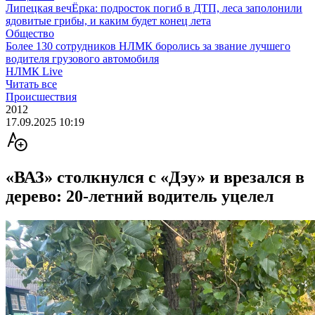
Липецкая вечЁрка: подросток погиб в ДТП, леса заполонили
ядовитые грибы, и каким будет конец лета
Общество
Более 130 сотрудников НЛМК боролись за звание лучшего
водителя грузового автомобиля
НЛМК Live
Читать все
Происшествия
2012
17.09.2025 10:19
«ВАЗ» столкнулся с «Дэу» и врезался в
дерево: 20-летний водитель уцелел