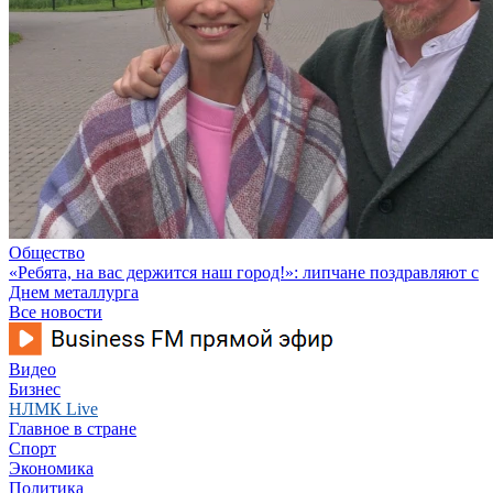
Общество
«Ребята, на вас держится наш город!»: липчане поздравляют с
Днем металлурга
Все новости
Видео
Бизнес
НЛМК Live
Главное в стране
Спорт
Экономика
Политика