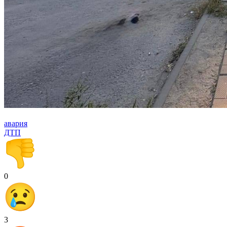
авария
ДТП
0
3