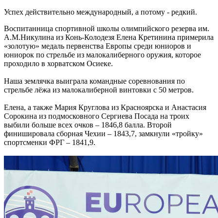
Успех действительно международный, а потому - редкий.
Воспитанница спортивной школы олимпийского резерва им.
А.М.Никулина из Конь-Колодезя Елена Кретинина примерила
«золотую» медаль первенства Европы среди юниоров и
юниорок по стрельбе из малокалиберного оружия, которое
проходило в хорватском Осиеке.
Наша землячка выиграла командные соревнования по
стрельбе лёжа из малокалиберной винтовки с 50 метров.
Елена, а также Мария Круглова из Красноярска и Анастасия
Сорокина из подмосковного Сергиева Посада на троих
выбили больше всех очков – 1846,8 балла. Второй
финишировала сборная Чехии – 1843,7, замкнули «тройку»
спортсменки ФРГ – 1841,9.