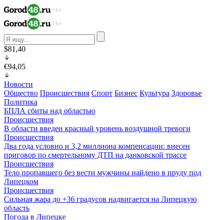
$81,40
€94,05
Новости
Общество
Происшествия
Спорт
Бизнес
Культура
Здоровье
Политика
БПЛА сбиты над областью
Происшествия
В области введен красный уровень воздушной тревоги
Происшествия
Два года условно и 3,2 миллиона компенсации: внесен
приговор по смертельному ДТП на данковской трассе
Происшествия
Тело пропавшего без вести мужчины найдено в пруду под
Липецком
Происшествия
Сильная жара до +36 градусов надвигается на Липецкую
область
Погода в Липецке