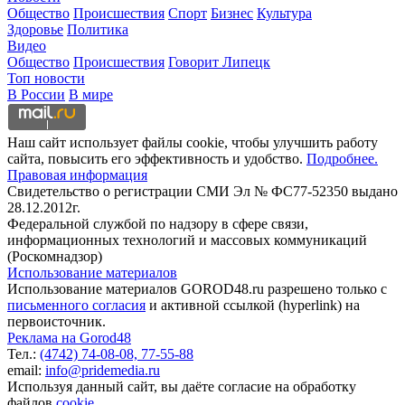
Общество
Происшествия
Спорт
Бизнес
Культура
Здоровье
Политика
Видео
Общество
Происшествия
Говорит Липецк
Топ новости
В России
В мире
Наш сайт использует файлы cookie, чтобы улучшить работу
сайта, повысить его эффективность и удобство.
Подробнее.
Правовая информация
Свидетельство о регистрации СМИ Эл № ФС77-52350 выдано
28.12.2012г.
Федеральной службой по надзору в сфере связи,
информационных технологий и массовых коммуникаций
(Роскомнадзор)
Использование материалов
Использование материалов GOROD48.ru разрешено только с
письменного согласия
и активной ссылкой (hyperlink) на
первоисточник.
Реклама на Gorod48
Тел.:
(4742) 74-08-08,
77-55-88
email:
info@pridemedia.ru
Используя данный сайт, вы даёте согласие на обработку
файлов
cookie