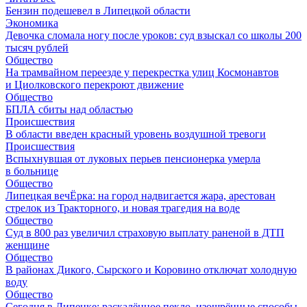
Бензин подешевел в Липецкой области
Экономика
Девочка сломала ногу после уроков: суд взыскал со школы 200
тысяч рублей
Общество
На трамвайном переезде у перекрестка улиц Космонавтов
и Циолковского перекроют движение
Общество
БПЛА сбиты над областью
Происшествия
В области введен красный уровень воздушной тревоги
Происшествия
Вспыхнувшая от луковых перьев пенсионерка умерла
в больнице
Общество
Липецкая вечЁрка: на город надвигается жара, арестован
стрелок из Тракторного, и новая трагедия на воде
Общество
Суд в 800 раз увеличил страховую выплату раненой в ДТП
женщине
Общество
В районах Дикого, Сырского и Коровино отключат холодную
воду
Общество
Сегодня в Липецке: раскалённое пекло, изощрённые способы,