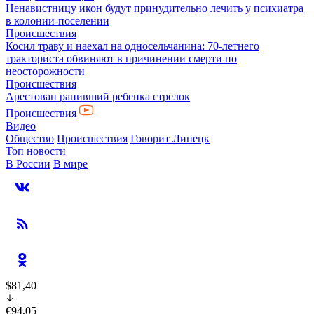
Ненавистницу икон будут принудительно лечить у психиатра
в колонии-поселении
Происшествия
Косил траву и наехал на односельчанина: 70-летнего
тракториста обвиняют в причинении смерти по
неосторожности
Происшествия
Арестован ранивший ребенка стрелок
Происшествия
Видео
Общество
Происшествия
Говорит Липецк
Топ новости
В России
В мире
$81,40
€94,05