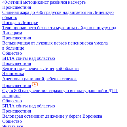
40-летний мотоциклист разбился насмерть
Происшествия
Сильная жара до +36 градусов надвигается на Липецкую
область
Погода в Липецке
Тело пропавшего без вести мужчины найдено в пруду под
Липецком
Происшествия
Вспыхнувшая от луковых перьев пенсионерка умерла
в больнице
Общество
БПЛА сбиты над областью
Происшествия
Бензин подешевел в Липецкой области
Экономика
Арестован ранивший ребенка стрелок
Происшествия
Суд в 800 раз увеличил страховую выплату раненой в ДТП
женщине
Общество
БПЛА сбиты над областью
Происшествия
Велопарад остановит движение у берега Воронежа
Общество
Читать все